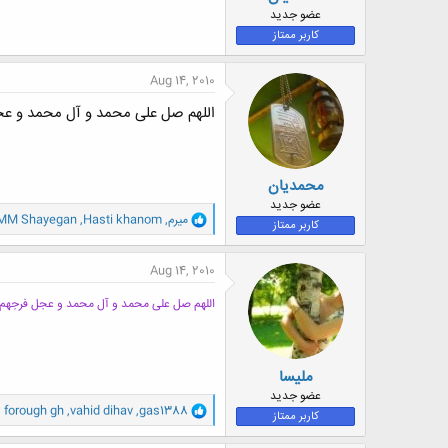
ض
عضو جدید
و
کاربر ممتاز
ع
Aug 14, 2010
اللهم صل علی محمد و آل محمد و ع
محمدیان
عضو جدید
و
میرم
,
Hasti khanom
,
MM Shayegan
کاربر ممتاز
ا
ک
ن
Aug 14, 2010
ش
ه
اللهم صل علی محمد و آل محمد و عجل فرجهم
ا
:
ملیسا
عضو جدید
و
gas1388
,
vahid dihav
,
forough gh
و 9 ک
کاربر ممتاز
ا
ک