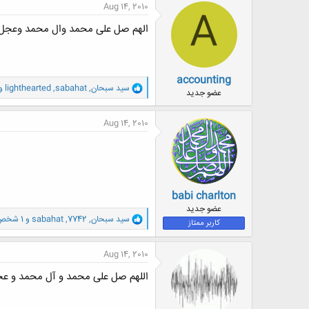
ن
Aug 14, 2010
A
ش
ه
الهم صل علی محمد وال محمد وعجل 
ا
:
accounting
و
سید سبحان
,
sabahat
,
lighthearted
و 1 شخص
عضو جدید
ا
ک
ن
Aug 14, 2010
ش
ه
ا
:
babi charlton
عضو جدید
و
سید سبحان
,
7742
,
sabahat
و 1 شخص دیگر
کاربر ممتاز
ا
ک
ن
Aug 14, 2010
ش
ه
اللهم صل علی محمد و آل محمد و ع
ا
: