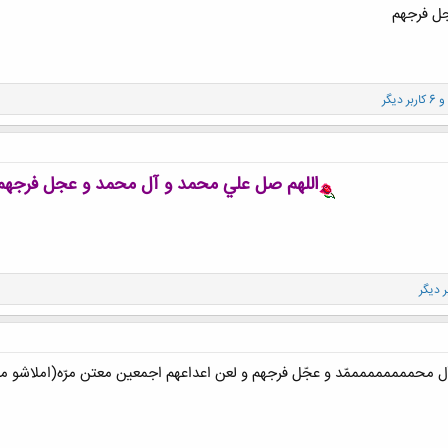
جل فرجهم
و 6 کاربر دیگر
اللهم صل علي محمد و آل محمد و عجل فرجهم
 محمممممممممّد و عجّل فرجهم و لعن اعداعهم اجمعین معتن مرّه(املاشو م