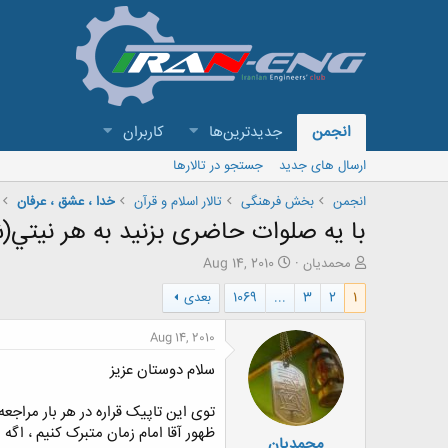
انجمن
جدیدترین‌ها
کاربران
ارسال های جدید
جستجو در تالارها
انجمن
بخش فرهنگی
تالار اسلام و قرآن
خدا ، عشق ، عرفان
با یه صلوات حاضری بزنید به هر نيتي(
ش
ت
محمدیان
Aug 14, 2010
ر
ا
1
2
3
...
1069
بعدی
و
ر
ع
ی
ک
خ
Aug 14, 2010
ن
ش
سلام دوستان عزیز
ن
ر
د
و
ه
ع
توی این تاپیک قراره در هر بار مرا
م
ظهور آقا امام زمان متبرک کنیم ، اگه مو
محمدیان
و