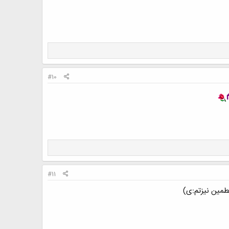
#10
#11
طمین نیزتم:ی)