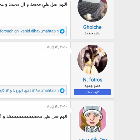
ه
اللهم صل علي محمد و آل محمد و ع
ا
:
Gholche
و
forough gh
,
vahid dihav
,
mahtab n
عضو جدید
ا
ک
ن
Aug 14, 2010
ش
ه
ا
:
N. fotros
عضو جدید
و
mahtab n
,
gas1388
,
آیورودا
و 12 کاربر دیگر
کاربر ممتاز
ا
ک
ن
Aug 14, 2010
ش
ه
الهم صل علی محمممممممممممّد و آل
ا
:
دختر شاه پریون