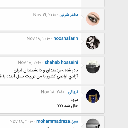
دختر شرقی
Nov 19, 2010
Nov 18, 2010
nooshafarin
Nov 18, 2010
shahab hosseini
نادر شاه :خردمندان و دانشمندان ايران
آزادي اراضي كشور با من تربيت نسل آينده با ش
آريائي
Nov 18, 2010
درود
حال شما؟؟؟
mohammadreza_سبز
Nov 18, 2010