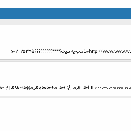
يا-مليت؟؟؟؟؟؟؟؟؟؟؟؟?p=3025375
ظ„ط§ط±-ط²ظ†ع¯-طھظپط±غŒط&shy;?p=2994146