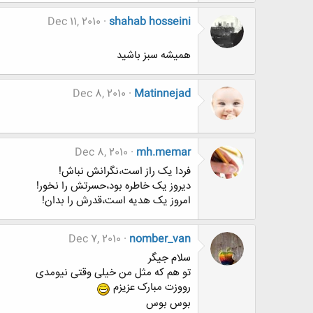
Dec 11, 2010
shahab hosseini
هميشه سبز باشيد
Dec 8, 2010
Matinnejad
Dec 8, 2010
mh.memar
فردا یک راز است،نگرانش نباش!
دیروز یک خاطره بود،حسرتش را نخور!
امروز یک هدیه است،قدرش را بدان!
Dec 7, 2010
nomber_van
سلام جیگر
تو هم که مثل من خیلی وقتی نیومدی
رووزت مبارک عزیزم
بوس بوس