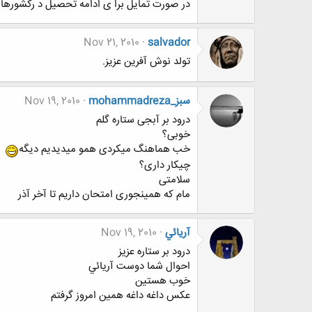
در صورت تمایل برا ی ادامه تحصیل د رکشورهای مجار
Nov 21, 2010
salvador
تولد نوش آفرین عزیز.
mohammadreza_سبز
Nov 19, 2010
درود بر آبجی ستاره گلم
خوبی؟
خب هماهنگ میکردی همو میدیدیم دیگه
چیکار داری؟
سلامتی
مام که همینجوری امتحان داریم تا آخر آذر
آريائي
Nov 19, 2010
درود بر ستاره عزيز
احوال شما دوست آريائي
خوب هستين
عكس داغه داغه همين امروز گرفتم