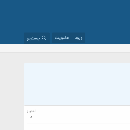
ورود
عضویت
جستجو
امتیاز
0