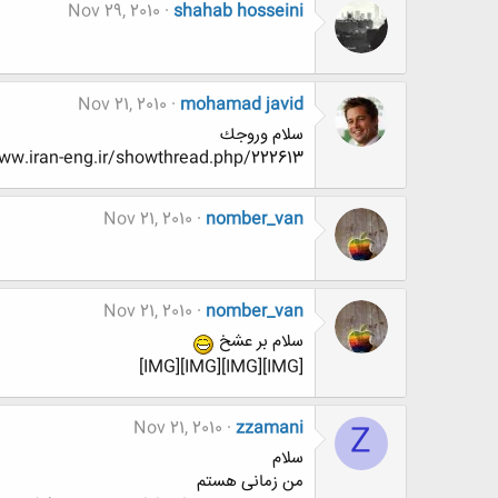
Nov 29, 2010
shahab hosseini
Nov 21, 2010
mohamad javid
سلام وروجك
http://www.www.www.iran-eng.ir/showthread.php/222613-صندلی-داغ-68
Nov 21, 2010
nomber_van
Nov 21, 2010
nomber_van
سلام بر عشخ
[IMG][IMG][IMG][IMG]
Nov 21, 2010
zzamani
Z
سلام
من زمانی هستم