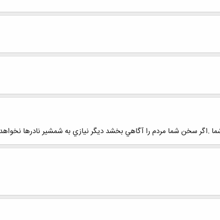
ما .اگر سخن شما مردم را آگاهي بخشد ديگر نيازي به شمشير نادرها نخواهد 