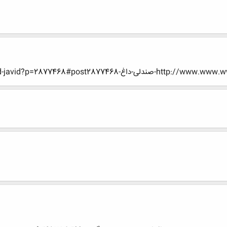
mohamad-javid?p=2877468#post28774