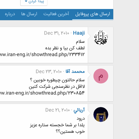
پیدا کردن
ارسال های پروفایل
آخرین فعالیت
ارسال ها
درباره
Dec 31, 2010
Haaji
سلام
لطف کن بیا و نظر بده
http://www.www.www.iran-eng.ir/showthread.php/233412-مذهب-
محممد آقا
Dec 23, 2010
م
سلام حالتون چیطوره خوبین ؟
لااقل در نظرسنجی شرکت کنین
http://www.www.www.iran-eng.ir/showthread.php/230854-ظ†ظ‚ط¯غŒ-ط¨ط±-طھط§
آريائي
Dec 21, 2010
درود
يلدا بر شما خجسته ستاره عزيز
خوب هستين؟؟