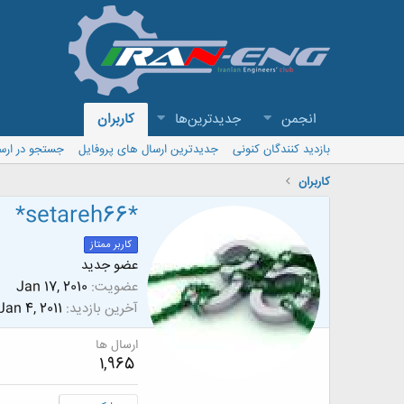
انجمن
جدیدترین‌ها
کاربران
بازدید کنندگان کنونی
جدیدترین ارسال های پروفایل
جستجو در ارس
کاربران
*setareh66*
کاربر ممتاز
عضو جدید
عضویت
Jan 17, 2010
آخرین بازدید
Jan 4, 2011
ارسال ها
1,965