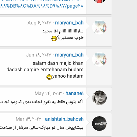
88%DB%8C%DA%98%D9%87/page28
Aug 6, 2013
maryam_bah
سلاااااااااااااام اقا مجید
خوب هستین؟
Jun 18, 2013
maryam_bah
salam dash majid khan
dadash dargire emtehanam budam
yahoo hastam
May 24, 2013
hanane1
اگه بتونی فقط یه نفرو نجات بدی کدومو نجات
Mar 13, 2013
anishtain_bahosh
پیشاپیش سال نو مبارک-سالی سرشار از سلامت