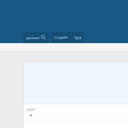
ورود
عضویت
جستجو
امتیاز
0