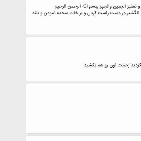
عفیر الجبین والجهر ببسم الله الرحمن الرحیم
 روز (17 ركعت نماز واجب و 34 ركعت نافله) و زیارت اربعین و انگشتر در دست راست كردن و بر خاك سجده نمودن و بلند
نکردید زحمت اون رو هم بکشید