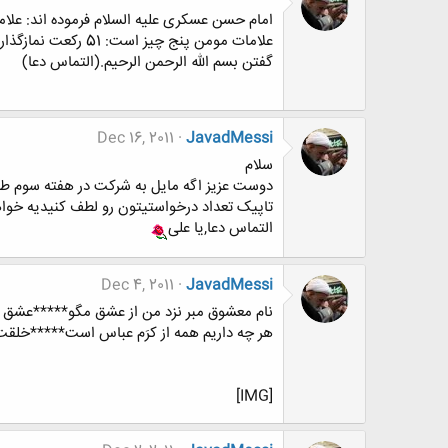
امام حسن عسكری علیه السلام فرموده اند: علام
گفتن بسم الله الرحمن الرحیم.(التماس دعا)
Dec 16, 2011
JavadMessi
سلام
دوست عزیز اگه مایل به شرکت در هفته سوم ط
تاپیک تعداد درخواستیتون رو لطف کنیدیه خوا
التماس دعا,یا علی
Dec 4, 2011
JavadMessi
نام معشوق مبر نزد من از عشق مگو*****عشق
هر چه داریم همه از کرَم عباس است*****خل
[IMG]