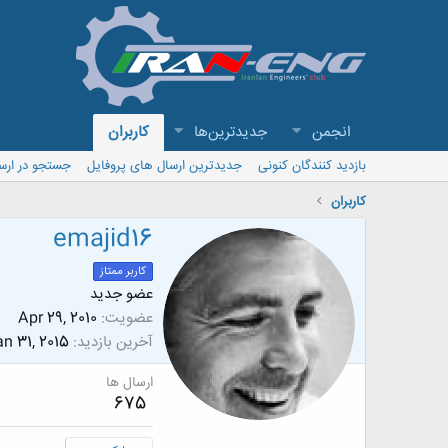
انجمن
جدیدترین‌ها
کاربران
بازدید کنندگان کنونی
جدیدترین ارسال های پروفایل
جستجو در ارس
کاربران
emajid16
کاربر ممتاز
عضو جدید
عضویت
Apr 29, 2010
آخرین بازدید
n 31, 2015
ارسال ها
675