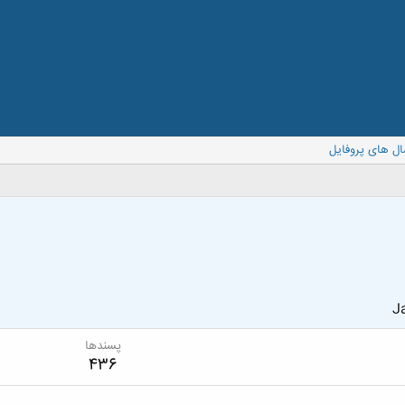
ال های پروفایل
Ja
پسندها
436