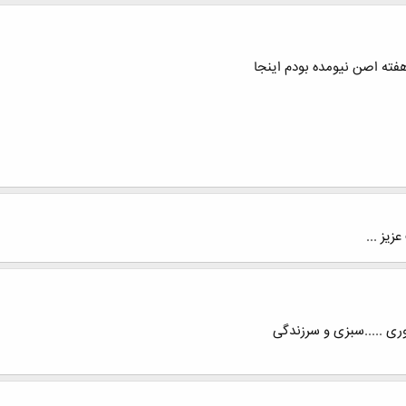
زیز ...
روری .....سبزی و سرزندگی