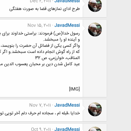
Dec 2, 2011
JavadMessi
طرح ادای نمازهای قضا به صورت هفتگی
Nov 15, 2011
JavadMessi
رسول خدا(ص) فرمودند: براستى خداوند براى برا
و آينده او را مى‏بخشد.
واگر كسى يكى از فضائل آن حضرت را بنويسد، تا
كه از راه گوش انجام داده است مى‏بخشد.و اگر كس
المناقب، خوارزمى، ص 32
عید کامل شدن دین بر محبان یعسوب الدین مب
[IMG]
Nov 7, 2011
JavadMessi
خدایا ،قبله ام ، سجاده ام حرف دلم آخر تویی تو**
Oct 9, 2011
JavadMessi