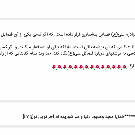
درم على(ع) فضائل بى‏شمارى قرار داده است ،كه اگر كسى يكى از آن فضايل را 
 هنگامى كه آن نوشته باقى است، ملائكه براى او استغفار مى‏كنند. و اگر كس
ى به نوشته‏اى درباره فضائل على(ع)نگاه كند، خداوند تمام گناهانى كه از راه 
ارک
***خدایا معبد ومعبود دنیا و سر شوریده ام آخر تویی تو[img]