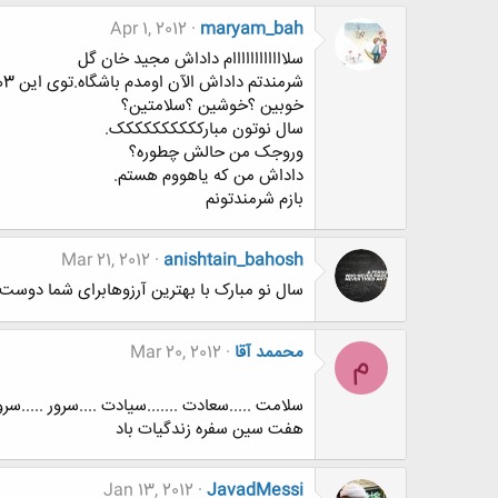
Apr 1, 2012
maryam_bah
سلاااااااااااام داداش مجید خان گل
شرمندتم داداش الآن اومدم باشگاه.توی این 3هفته اصن نیومده بودم اینجا
خوبین ؟خوشین ؟سلامتین؟
سال نوتون مبارکککککککککک.
وروجک من حالش چطوره؟
داداش من که یاهووم هستم.
بازم شرمندتونم
Mar 21, 2012
anishtain_bahosh
سال نو مبارک با بهترین آرزوهابرای شما دوست ع
محممد آقا
Mar 20, 2012
م
سلامت .....سعادت .......سیادت ....سرور .....س
هفت سین سفره زندگیات باد
Jan 13, 2012
JavadMessi