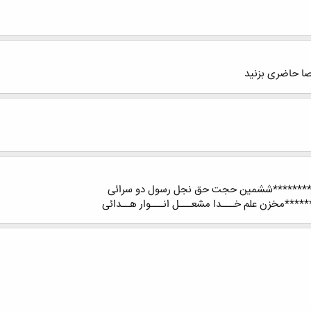
رصا حاضری بزنید
ی ********ششمین حجت حق نجل رسول دو سرائی
***مخزن علم خـــدا مشعـــل انـــوار هــدائی