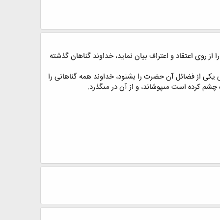
از روى اعتقاد و اعتراف بيان نمايد، خداوند گناهان گذشته
ى يكى از فضائل آن حضرت را بشنود، خداوند همه گناهانى را
چشم كرده است مى‏پوشاند، و از آن در مى‏گذرد.