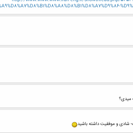
%A9%D8%A7%D8%B1%D8%A8%D8%B1%D8%A7%D9%86-%D9%
 میدی؟
- شادی و موفقیت داشته باشید