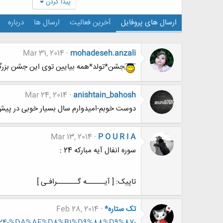
پیدا کردن
ارسال های پروفایل
آخرین فعالیت
ارسال ها
درباره
Mar 31, 2014
mohadeseh.anzali
جشن*تولد*همه بیایین توی این جشن بزر
Mar 24, 2014
anishtain_bahosh
دوست خوبم-امیدوارم سال بسیار خوبی در پیش 
Mar 13, 2014
P O U R I A
سوره انفال آیه مبارکه 24 :
تاپیک: [ آیــــــه گـــــــرافـی ]
تک ستاره*
Feb 28, 2014
545324-%DA%AF%D8%B1%D9%88%D9%87-