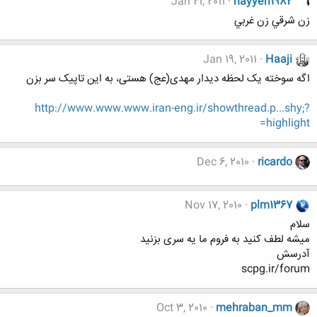
Jan 21, 2011
nayyeri1982
زن شرقي زن غربي
Jan 19, 2011
Haaji
اگه سوخته یک لحظه دیدار مهدی(عج) هستی، به این تاپیک سر بزن
http://www.www.www.iran-eng.ir/showthread.p...shy;?
highlight=
Dec 6, 2010
ricardo
Nov 17, 2010
plm1367
سلام
میشه لطف کنید به فروم ما یه سری بزنید
آدرسش
scpg.ir/forum
Oct 3, 2010
mehraban_mm