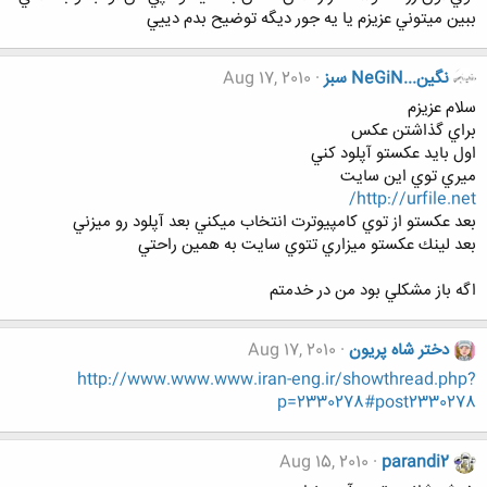
ببين ميتوني عزيزم يا يه جور ديگه توضيح بدم دييي
نگين...NeGiN سبز
Aug 17, 2010
سلام عزيزم
براي گذاشتن عكس
اول بايد عكستو آپلود كني
ميري توي اين سايت
http://urfile.net/
بعد عكستو از توي كامپيوترت انتخاب ميكني بعد آپلود رو ميزني
بعد لينك عكستو ميزاري تتوي سايت به همين راحتي
اگه باز مشكلي بود من در خدمتم
دختر شاه پریون
Aug 17, 2010
http://www.www.www.iran-eng.ir/showthread.php?
p=2330278#post2330278
Aug 15, 2010
parandi2