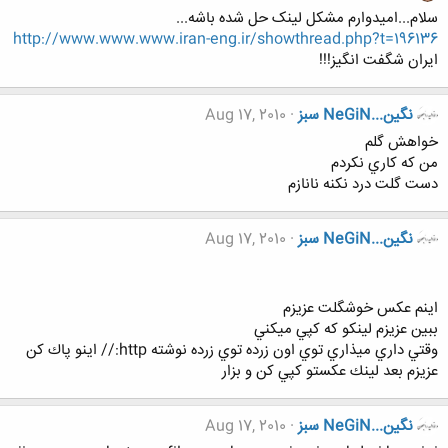
سلام...امیدوارم مشکل لینک حل شده باشه...
http://www.www.www.iran-eng.ir/showthread.php?t=196136
ایران شگفت انگیز!!!
نگين...NeGiN سبز
Aug 17, 2010
خواهش گلم
من كه كاري نكردم
دست گلت درد نكنه نانازم
نگين...NeGiN سبز
Aug 17, 2010
اينم عكس خوشگلت عزيزم
ببين عزيزم لينكو كه كپي ميكني
وقتي داري ميذاري توي اون زرده توي زرده نوشته http:// اينو پاك كن
عزيزم بعد لينك عكستو كپي كن و بزار
نگين...NeGiN سبز
Aug 17, 2010