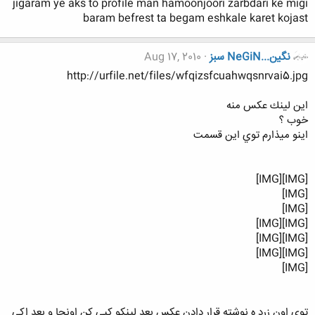
jigaram ye aks to profile man hamoonjoori zarbdari ke migi
baram befrest ta begam eshkale karet kojast
نگين...NeGiN سبز
Aug 17, 2010
http://urfile.net/files/wfqizsfcuahwqsnrvai5.jpg
اين لينك عكس منه
خوب ؟
اينو ميذارم توي اين قسمت
[IMG][IMG]
[IMG]
[IMG]
[IMG][IMG]
[IMG][IMG]
[IMG][IMG]
[IMG]
توي اون زرد ه نوشته قرار دادن عكس بعد لينكو كپي كن اونجا و بعد اكي