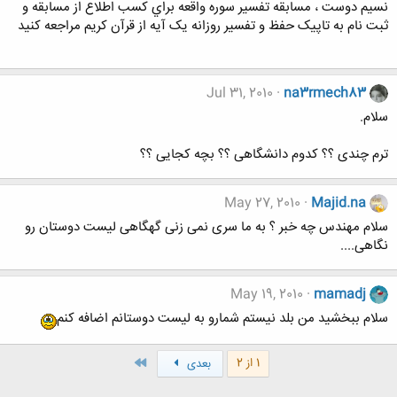
نسيم دوست ، مسابقه تفسير سوره واقعه براي کسب اطلاع از مسابقه و
ثبت نام به تاپيک حفظ و تفسیر روزانه یک آیه از قرآن کریم مراجعه کنيد
Jul 31, 2010
na3rmech83
سلام.
ترم چندی ؟؟ کدوم دانشگاهی ؟؟ بچه کجایی ؟؟
May 27, 2010
Majid.na
سلام مهندس چه خبر ؟ به ما سری نمی زنی گهگاهی لیست دوستان رو
نگاهی....
May 19, 2010
mamadj
سلام ببخشید من بلد نیستم شمارو به لیست دوستانم اضافه کنم
آخر
1 از 2
بعدی