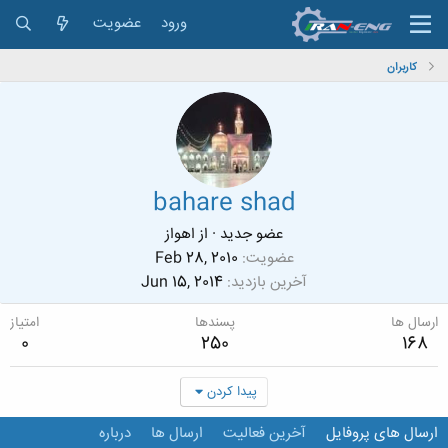
ورود
عضویت
کاربران
bahare shad
عضو جدید
·
از
اهواز
عضویت
Feb 28, 2010
آخرین بازدید
Jun 15, 2014
ارسال ها
پسندها
امتیاز
0
250
168
پیدا کردن
ارسال های پروفایل
آخرین فعالیت
ارسال ها
درباره