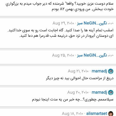
سلام دوست عزيز، خوبيد؟ واقعا" شرمنده كه دير جواب ميدم به بزرگواري
خودت ببخش. من ورودي بهمن 82 بودم
نگين...NeGiN سبز
Aug 29, 2010
امشب تمام آینه ها را صدا کنید. گاه اجابت است رو به سوی خداکنید.
ای دوستان آبرودار در نزد حق، درنیمه شب قدرمرا هم دعا کنید.
نگين...NeGiN سبز
Aug 25, 2010
Aug 21, 2010
mamadj
دریغ از مزاحمت حال احوالی بید نه چیز دیگر
Aug 20, 2010
mamadj
سیلامممم..چطوری؟...چه خبر من یه مدت اینجا نبودم
Aug 18, 2010
alismartset