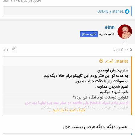
آخرین ویرایش:
Jun 7, 2015
و
starlet.
و
DDDIQ
ا
ک
ن
etnn
ش
عضو جدید
کاربر ممتاز
ه
ا
:
#11
Jun 7, 2015
starlet. گفت:
سلوم.خوش اومدین
یه مدت تو این فکر بودم این تاپیکو بزنم حالا دیگ زدم.
ب سوالات زیر با دقت جواب بدین.
اسپم شدیدن ممنوعه.
خب شروع میکنیم
1.اولین دوستت تو باشگاه کی بوده؟
اوممم یادم نمیاد خخخخ ولی فاطمه دو صفر سه جزو اولینا بود :دی
2.اولین آواتارت چی بوده؟عکسشو اون پایین ضمیمه کن
کلیک کنید تا باز شود...
ندارم ..یه بچه بود که از تو لیوان نیگا میکرد :/
3.اولین پستی که گذاشتی چی بوده؟
خخخ ..سوال تاریخی پرسیدیا :دی
....همین دیگه..دیگه عرضی نیست :دی
ولی یادم هاولین بار برای افزایش بار علمیم باشگاه عضو شدم