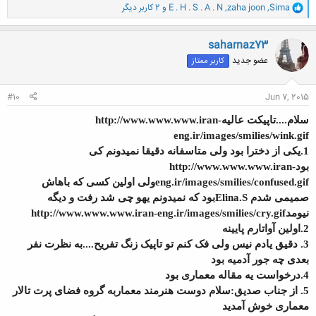
و
Sima
,
zaha joon
,
E . H . S . A . N
و 2 کاربر دیگر
ا
به سوالات بالا قشنگ جواب بدین.
ک
ن
saharnaz73
خب
ش
عضو جدید
کاربر ممتاز
ه
خب دیگه حرفی ندارم.با تشکر
ا
:
#10
Jun 7, 2015
سلام
....
تاپیکت عالیهhttp://www.www.www.iran-
eng.ir/images/smilies/wink.gif
1.یکی از دخترا بود ولی متاسفانه دقیقا نمیدونم کی
بودhttp://www.www.www.iran-
eng.ir/images/smilies/confused.gif
ولی اولین کسی که باهاش
صمیمی شدم
Elina.S
بود که نمیدونم یهو چی شد رفت و دیگه
نیومدhttp://www.www.www.iran-eng.ir/images/smilies/cry.gif
2.اولین آواتارم پایینه
3. دقیق یادم نیس ولی فک کنم تو تاپیک زنگ تفریح....به نظرت نفر
بعدی چه جور آدمیه بود
4.درخواست یه مقاله معماری بود
5. از جناب صدیق:سلام دوست هنرمند معماربه گروه فضای پرت تالار
معماری خوش آمدید