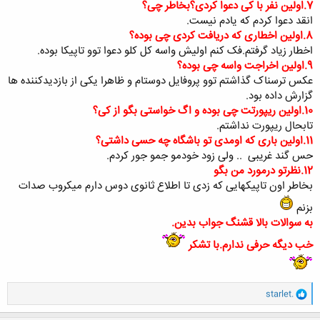
7.اولین نفر با کی دعوا کردی؟بخاطر چی؟
انقد دعوا کردم که یادم نیست.
8.اولین اخطاری که دریافت کردی چی بوده؟
اخطار زیاد گرفتم.فک کنم اولیش واسه کل کلو دعوا توو تاپیکا بوده.​
9.اولین اخراجت واسه چی بوده؟
عکس ترسناک گذاشتم توو پروفایل دوستام و ظاهرا یکی از بازدیدکننده ها
گزارش داده بود.
10.اولین ریپورتت چی بوده و اگ خواستی بگو از کی؟
تابحال ریپورت نداشتم.
11.اولین باری که اومدی تو باشگاه چه حسی داشتی؟
حس گند غریبی
.. ولی زود خودمو جمو جور کردم.
12.نظرتو درمورد من بگو
بخاطر اون تاپیکهایی که زدی تا اطلاع ثانوی دوس دارم میکروب صدات
بزنم
به سوالات بالا قشنگ جواب بدین.
خب دیگه حرفی ندارم.با تشکر
و
starlet.
ا
ک