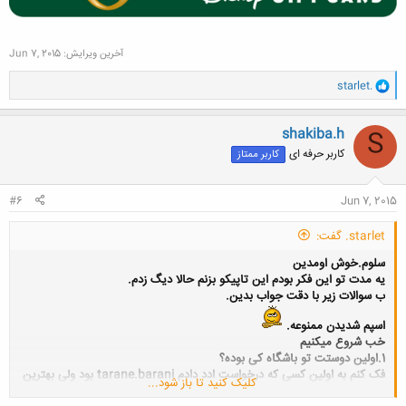
آخرین ویرایش:
Jun 7, 2015
و
starlet.
ا
ک
ن
shakiba.h
S
ش
کاربر حرفه ای
کاربر ممتاز
ه
ا
:
#6
Jun 7, 2015
starlet. گفت:
سلوم.خوش اومدین
یه مدت تو این فکر بودم این تاپیکو بزنم حالا دیگ زدم.
ب سوالات زیر با دقت جواب بدین.
اسپم شدیدن ممنوعه.
خب شروع میکنیم
1.اولین دوستت تو باشگاه کی بوده؟
فک کنم به اولین کسی که درخواست ادد دادم tarane.barani بود ولی بهترین
کلیک کنید تا باز شود...
دوستم محبوبه ست ..:-*