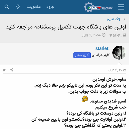
ورود
عضویت
زنگ تفريح
اولین های باشگاه.جهت تکمیل پرسشنامه مراجعه کنید
ش
ت
Jun 6, 2015
starlet.
ر
ا
و
ر
starlet.
ع
ی
کاربر حرفه ای
کاربر ممتاز
ک
خ
ن
ش
ن
ر
#1
Jun 6, 2015
د
و
ه
ع
سلوم.خوش اومدین
م
یه مدت تو این فکر بودم این تاپیکو بزنم حالا دیگ زدم.
و
ب سوالات زیر با دقت جواب بدین.
ض
و
اسپم شدیدن ممنوعه.
ع
خب شروع میکنیم
1.اولین دوستت تو باشگاه کی بوده؟
2.اولین آواتارت چی بوده؟عکسشو اون پایین ضمیمه کن
3.اولین پستی که گذاشتی چی بوده؟