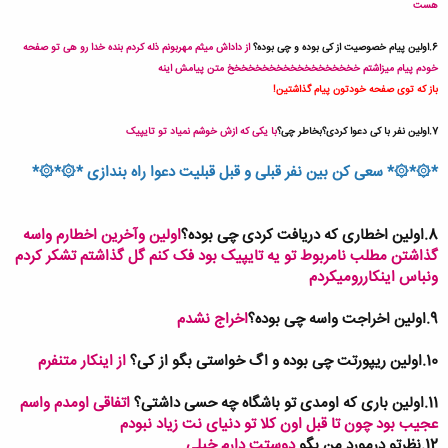
هست
6.اولین پیام خصوصیت از کی بوده و چی بوده؟
از داداش میثم مهربونم
ذله کردم بنده خدا رو هی تو صفحه
خودم پیام میزاشتم خخخخخخخخخخخخخخخخخخخ متن پیامش اینه
باز که توی صفحه خودتون پیام گذاشتین!
7.اولین نفر با کی دعوا کردی؟بخاطر چی؟
با یکی که ازش خوشم نمیاد تو تایپیک
*۞*۞* سعی کن بین نفر قبلی و قبل قبلیت دعوا راه بندازی *۞*۞*
8.اولین اخطاری که دریافت کردی چی بوده؟
اولین وآخرین اخطارم واسه
گذاشتن مطلب نامربوط تو یه تایپیک بود فک کنم گل گذاشتم تشکر کردم
ونباس اینکاررومیکردم
9.اولین اخراجت واسه چی بوده؟
اخراج نشدم
10.اولین ریپورتت چی بوده و اگ خواستی بگو از کی؟
از اینکار متنفرم
11.اولین باری که اومدی تو باشگاه چه حسی داشتی؟
اتفاقی اومدم واسم
عجیب بود چون تا قبل اون کلا تو دنیای نت زیاد نبودم
12.نظرتو درمورد من بگو
دوستت دارم خیلی