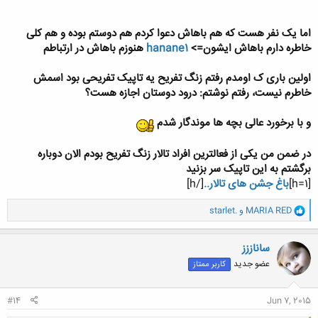
9.اولین اخراجت واسه چی بوده؟
10.اولین ریپورتت چی بوده و اگ خواستی بگو از کی؟
11.اولین باری که اومدی تو باشگاه چه حسی داشتی؟
اما یک نفر هست که هم باهاش دعوا کردم هم دوستم بوده و هم کلی
12.نظرتو درمورد من بگو
خاطره دارم باهاش ایشون=>
hanane1
هنوزم باهاش در ارتباطم
به سوالات بالا قشنگ جواب بدین.
خب دیگه حرفی ندارم.با تشکر
اولین باری ک اومدم رفتم زنگ تفریح یه تاپیک تفریحی بود اسمش
خاطرم نیست، رفتم نوشتم: درود دوستان اجازه هست؟
و با برخورد عالی بچه ها موندگار شدم
در ضمن من یکی از فعالترین افراد تالار زنگ تفریح بودم الان دوباره
برگشتم به این تاپیک سر بزنید
[h=1]
باغ جشن های تالار..
[/h]
و
MARIA RED
و
starlet.
ا
ک
ن
ساناززز
ش
عضو جدید
کاربر ممتاز
ه
ا
:
#14
Jun 7, 2015