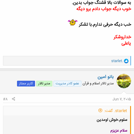
به سوالات بالا قشنگ جواب بدین.
خوب دیگه جواب دادم برو دیگه
خب دیگه حرفی ندارم.با تشکر
خداروشکر
یاعلی
و
starlet.
ا
ک
ن
بانو امین
ش
مدیر تالار اسلام و قرآن
عضو کادر مدیریت
مدیر تالار
کاربر ممتاز
ه
ا
:
#8
Jun 7, 2015
starlet. گفت:
سلوم.خوش اومدین
سلام عزیزم