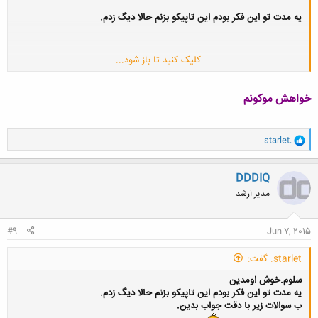
یه مدت تو این فکر بودم این تاپیکو بزنم حالا دیگ زدم.
کلیک کنید تا باز شود...
ب سوالات زیر با دقت جواب بدین.
دقتم کجا بود آخه؟
خواهش موکونم
اسپم شدیدن ممنوعه.
و
starlet.
ا
ک
خب شروع میکنیم
ن
DDDIQ
ش
مدیر ارشد
ه
خب
ا
1.اولین دوستت تو باشگاه کی بوده؟
:
#9
Jun 7, 2015
اولیشون خانومی بود ولی اولین دوست صمیمیم شمیم بود (خانوم مهندس)
starlet. گفت:
سلوم.خوش اومدین
2.اولین آواتارت چی بوده؟عکسشو اون پایین ضمیمه کن
یه مدت تو این فکر بودم این تاپیکو بزنم حالا دیگ زدم.
ب سوالات زیر با دقت جواب بدین.
سیاسی بود نمیشه بذارم