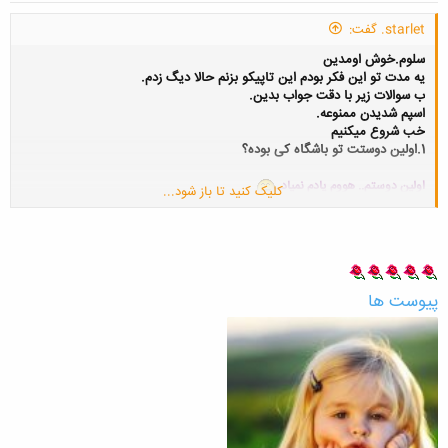
مدیرا برام فرش قرمز پهن کردن.جشن باشکوهی تدارک دیده بودن.کاربرا از شدت
starlet. گفت:
خوشحالی ذوق مرگ شده بودن.اون لحظه بود که اشک شوق تو چشام جمع شد.حس
تولد دوباره بم دست داد
سلوم.خوش اومدین
یه مدت تو این فکر بودم این تاپیکو بزنم حالا دیگ زدم.
ب سوالات زیر با دقت جواب بدین.
اسپم شدیدن ممنوعه.
خب شروع میکنیم
1.اولین دوستت تو باشگاه کی بوده؟
اولین دوستم.. هووم یادم نمیاد..
کلیک کنید تا باز شود...
2.اولین آواتارت چی بوده؟عکسشو اون پایین ضمیمه کن
ضمیمه شد.
3.اولین پستی که گذاشتی چی بوده؟
متنش دقیق یادم نمیاد.. ولی میدونم تو تالار برق بود.. توی تاپیک گفتگو بود.
پیوست ها
4.اولین تاپیکت چی بوده؟
تاپیک تولد هادی 1525.
5.اولین پیامی که تو صفحت دریافت کردی از کی بوده و چی بوده؟
پیام بازدید.
... خیلی جالب بود.. به محضی که عضو شدم.. یه بنده
خدایی.. اسمش یادمه ولی نمیگم.. گاه گداری میاد.. اومد پیام داد بیا بریم
مسنجر بحرفیم.. من هنو از گرد راه رسیده.. هنو مهر ثبت نامم خشک نشده