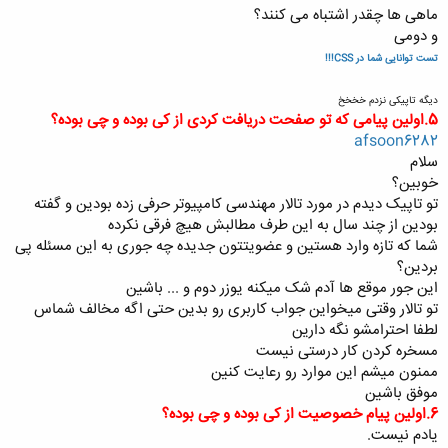
ماهی ها چقدر اشتباه می کنند؟
و دومی
تست توانایی شما در CSS!!!
دیگه تاپیکی نزدم خخخخ
5.اولین پیامی که تو صفحت دریافت کردی از کی بوده و چی بوده؟
afsoon6282
سلام
خوبین؟
تو تاپیک دیدم در مورد تالار مهندسی کامپیوتر حرفی زده بودین و گفته
بودین از چند سال به این طرف مطالبش هیچ فرقی نکرده
شما که تازه وارد هستین و عضویتتون جدیده چه جوری به این مسئله پی
بردین؟
این جور موقع ها آدم شک میکنه یوزر دوم و ... باشین
تو تالار وقتی میخواین جواب کاربری رو بدین حتی اگه مخالف شماس
لطفا احترامشو نگه دارین
مسخره کردن کار درستی نیست
ممنون میشم این موارد رو رعایت کنین
موفق باشین
6.اولین پیام خصوصیت از کی بوده و چی بوده؟
یادم نیست.