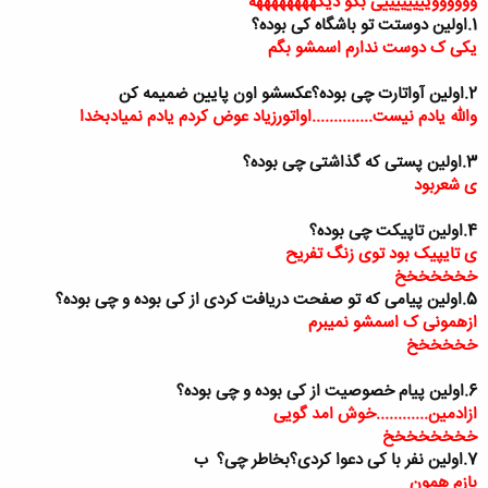
ووووووییییییییی بگو دیگههههههههه
دیگه ای عضو بودم برام جدید نبود ولی الان برام فرق داره
1.اولین دوستت تو باشگاه کی بوده؟
12.نظرتو درمورد من بگو
یکی ک دوست ندارم اسمشو بگم
فعالیتت زیاده ...خدا قوت
به سوالات بالا قشنگ جواب بدین.
2.اولین آواتارت چی بوده؟عکسشو اون پایین ضمیمه کن
خب دیگه حرفی ندارم.با تشکر
والله یادم نیست..............اواتورزیاد عوض کردم یادم نمیادبخدا
3.اولین پستی که گذاشتی چی بوده؟
ی شعربود
4.اولین تاپیکت چی بوده؟
ی تایپیک بود توی زنگ تفریح
خخخخخخخ
5.اولین پیامی که تو صفحت دریافت کردی از کی بوده و چی بوده؟
ازهمونی ک اسمشو نمیبرم
خخخخخخ
6.اولین پیام خصوصیت از کی بوده و چی بوده؟
ازادمین............خوش امد گویی
خخخخخخخخ
7.اولین نفر با کی دعوا کردی؟بخاطر چی؟
ب
بازم همون