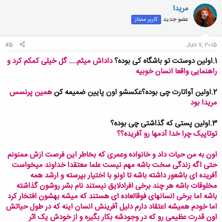
ن
مریدا
ش
عضو جدید
کاربر ممتاز
ه
ا
:
#5
Jun 7, 2015
1.اولین دوستت تو باشگاه کی بوده؟
داداش میثم.... گل خیلی کمکم کرد و
راهنمایی واقعا انسان خوبیه
2.اولین آواتارت چی بوده؟عکسشو اون پایین ضمی
مه کن
همین پرنسس
مریدا بود
3.اولین پستی که گذاشتی چی بوده؟
توتاپیک
چرا خدا آدمها رو آفریده؟؟
اون به
من حیات داد و خانواده وعمری که بخاطر این فرصت ازش ممنونم
حتی اگه زندگی سخت باشه مهم نیست علما معتقدا خداوند میخواست
آفریده ای باشعور داشته باشه تا اونو با اختیار بپرسته و ارشد همه
مخلوقات باشه هر چند برخی افرادلایق نیستند نام بشر روشون گذاشته
باشه اما برخی انسانهای فوقالعاده ای هستند که میشه بهشون افتخار کرد
اما خودم همیشه اعتقاد دارم دلیل آفرینش انسان اینه که در طول حیاتش
اون قدرت عظیمی رو که در وجودشه بکار بگیره و از خودش یک اثر