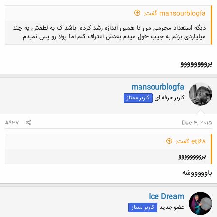
mansourblogfa گفت:
دیگه استعداد مجرمی من تا همین اندازه رشد کرده -باشد ک به لطفش یه چند
میلیاردی بزنم به جیب -قول میدم بعدش اعتراف کنم اما پولا رو پس نمیدم
بروووووووو
mansourblogfa
کلیک کنید تا باز شود...
کاربر حرفه ای
کاربر ممتاز
#937
Dec 4, 2015
eti68 گفت:
بروووووووو
باوووووشه
Ice Dream
عضو جدید
کاربر ممتاز