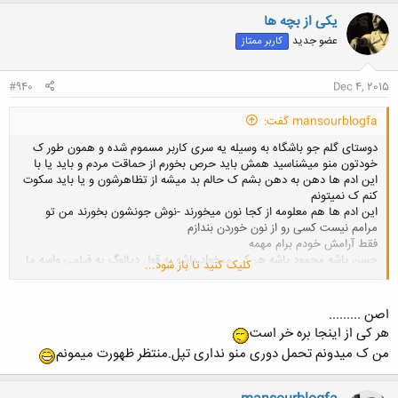
یکی از بچه ها
کلیک کنید تا باز شود...
عضو جدید
کاربر ممتاز
#940
Dec 4, 2015
mansourblogfa گفت:
دوستای گلم جو باشگاه به وسیله یه سری کاربر مسموم شده و همون طور ک
خودتون منو میشناسید همش باید حرص بخورم از حماقت مردم و باید یا با
این ادم ها دهن به دهن بشم ک حالم بد میشه از تظاهرشون و یا باید سکوت
کنم ک نمیتونم
این ادم ها هم معلومه از کجا نون میخورند -نوش جونشون بخورند من تو
مرامم نیست کسی رو از نون خوردن بندازم
فقط آرامش خودم برام مهمه
حسن باشه محمود باشه هر کی میخواد باشه به قول دیالوگ یه فیلمی واسه ما
کلیک کنید تا باز شود...
بدبخت بیچاره ها هیچ فرقی نمیکنه به کی باید مالیات بدیم
البته رفتن من و شما از اینجا هم باعث خوشحالی این افراد میشه هم ناراحتی
اصن .........
-خوشحالی ک مشخصه چون هر اراجیفی ک دوست دارن غالب کاربرا میکنن و
هر کی از اینجا بره خر است
متاسفانه بقیه فقط سر تکون میدن به نشانه تایید و به خودشون زحمت ی
من ک میدونم تحمل دوری منو نداری تپل.منتظر ظهورت میمونم
سرچ ساده و دنبال کرن نظرات دیگه رو نمیدن -این جور آدم ها حقشونه تو
همون حماقت بمونن -والا -مگه اونایی ک از من بیشتر میدونن چند سال قبل
اومدن به من بگن منصور این راه هم هست -خودم بهش رسیدم -چون کنجکاو