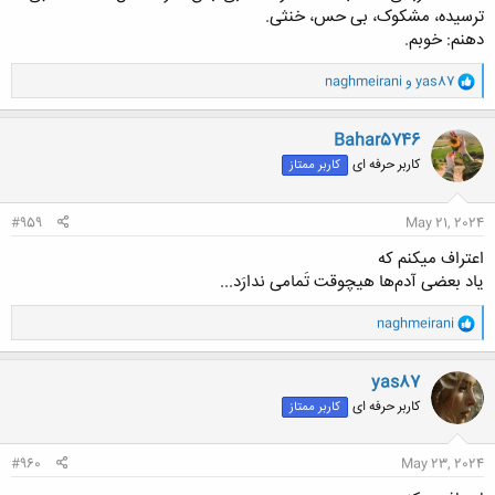
ترسیده، مشکوک، بی حس، خنثی.
دهنم: خوبم.
و
yas87
و
naghmeirani
ا
ک
ن
Bahar5746
ش
کاربر حرفه ای
کاربر ممتاز
ه
ا
:
#959
May 21, 2024
اعتراف میکنم که
یاد بعضی آدم‌ها هیچوقت تَمامی ندارَد...
و
naghmeirani
ا
ک
ن
yas87
ش
کاربر حرفه ای
کاربر ممتاز
ه
ا
:
#960
May 23, 2024