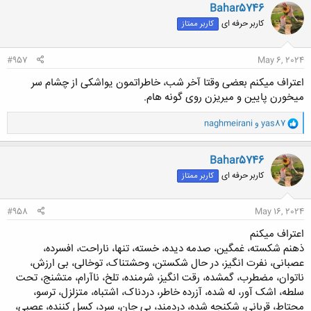
ن
Bahar5746
ش
کاربر حرفه ای
کاربر ممتاز
ه
ا
:
#957
May 6, 2024
اعتراف میکنم بعضی وقتا آخر شب، خاطراتمون یواشکی از چشام سر
میخورن پایین و میریزن روی گونه هام.
و
yas87
و
naghmeirani
ا
ک
ن
Bahar5746
ش
کاربر حرفه ای
کاربر ممتاز
ه
ا
:
#958
May 16, 2024
اعتراف میکنم
ذهنم شکسته، غمگین، صدمه دیده، خسته، تنها، ناراحت، افسرده،
عصبانی، نفرت انگیز، در حال شکستن، وحشتناک، توخالی، بی ارزش،
ناتوان، مضطرب، گمشده، رقت انگیز، شرمنده، تلخ، ناآرام، متشنج، تحت
سلطه، اشک آور، له شده، آزرده خاطر، دردناک، اشتباه، متزلزل، ترسو،
محتاط، قربانی، شکنجه شده، دردمند، بی جان، سرد، کسل کننده، عصبی،