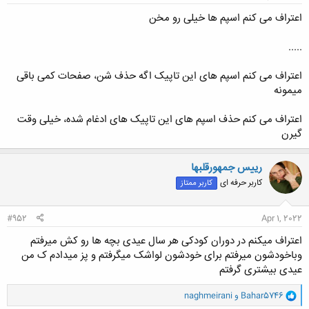
اعتراف می کنم اسپم ها خیلی رو مخن
.....
اعتراف می کنم اسپم های این تاپیک اگه حذف شن، صفحات کمی باقی
میمونه
اعتراف می کنم حذف اسپم های این تاپیک های ادغام شده، خیلی وقت
گیرن
رییس جمهورقلبها
کاربر حرفه ای
کاربر ممتاز
#952
Apr 1, 2022
اعتراف میکنم در دوران کودکی هر سال عیدی بچه ها رو کش میرفتم
وباخودشون میرفتم برای خودشون لواشک میگرفتم و پز میدادم ک من
عیدی بیشتری گرفتم
و
Bahar5746
و
naghmeirani
ا