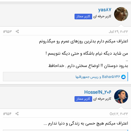
ک
ن
yas87
ش
کاربر حرفه ای
کاربر ممتاز
ه
ا
:
#953
Jul 29, 2022
اعتراف میکنم دارم بدترین روزهای عمرم رو میگذرونم
من شاید دیگه نیام باشگاه و حتی دیگه ننویسم !
..
بدرود دوستان !! اوضاع سختی دارم . خداحافظ
و
Bahar5746
و
رییس جمهورقلبها
ا
ک
ن
Hosse!N_206
ش
کاربر حرفه ای
کاربر ممتاز
ه
ا
:
#954
Oct 2, 2022
اعتراف میکنم هیچ حسی به زندگی و دنیا ندارم ...