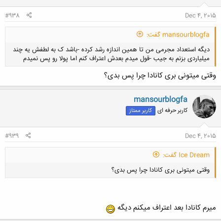
کلیک کنید تا باز شود...
#938
Dec 4, 2015
mansourblogfa گفت:
دیگه استعداد مجرمی من تا همین اندازه رشد کرده -باشد ک به لطفش یه چند
میلیاردی بزنم به جیب -قول میدم بعدش اعتراف کنم اما پولا رو پس نمیدم
وقتی میتونی بری کانادا چرا پس بدی؟
mansourblogfa
کاربر حرفه ای
کاربر ممتاز
کلیک کنید تا باز شود...
#939
Dec 4, 2015
Ice Dream گفت:
وقتی میتونی بری کانادا چرا پس بدی؟
میرم کانادا بعد اعتراف میکنم دیگه