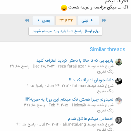
اعتراف میکنم
اگه ... میگن مزاحمه و غریبه هست
اول
آخر
32 از 33
قبلی
بعدی
برای ارسال پاسخ شما باید وارد سیستم شوید.
Similar threads
بازیهایی که تا حالا با دخترا کردید اعتراف کنید
شروع شده توسط reza faraji azar
Dec 28, 2013
پاسخ ها: 49
زنگ تفريح
دانشجويان اعتراف كنيد!!!
شروع شده توسط fatima0
Jun 24, 2012
پاسخ ها: 1
زنگ تفريح
نمیدونم چیرا همش فک میکنم این روزا یه خبریه؟!!!!
شروع شده توسط @Helen
Feb 4, 2015
پاسخ ها: 321
زنگ تفريح
احساس میکنم عاشق شدم
شروع شده توسط ali.metal.eng
Jul 20, 2014
پاسخ ها: 92
زنگ تفريح