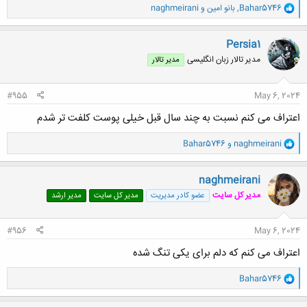
و
Bahar5746
,
بانو امین
و
naghmeirani
ا
ک
ن
Persia1
ش
مدیر تالار زبان انگلیسی
مدیر تالار
ه
ا
:
#955
May 6, 2024
اعتراف می کنم نسبت به چند سال قبل خیلی پوست کلفت تر شدم
و
naghmeirani
و
Bahar5746
ا
ک
ن
naghmeirani
ش
مدیر کل سایت
عضو کادر مدیریت
مدیر کل سایت
مدیر ارشد
ه
ا
:
#956
May 6, 2024
اعتراف می کنم که دلم برای یکی تنگ شده
و
Bahar5746
ا
ک