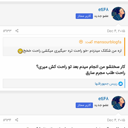
eti68
عضو جدید
کاربر ممتاز
#933
Dec 4, 2015
mansourblogfa گفت:
اره من شکلک میدزدم -خو راحت تره -میگیری میکشی راحت خخخ
کار سختشو من انجام میدم بعد تو راحت کش میری؟
راحت طلب مجرم سارق
و
رییس جمهورقلبها
ا
ک
ن
eti68
ش
عضو جدید
کاربر ممتاز
ه
ا
:
#934
Dec 4, 2015