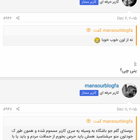
کاربر حرفه ای
کاربر ممتاز
#946
Dec 6, 2015
mansourblogfa گفت:
نه از اون خوب خوبا
:|
ینی چی؟
mansourblogfa
کاربر حرفه ای
کاربر ممتاز
#947
Dec 11, 2015
mansourblogfa گفت:
دوستای گلم جو باشگاه به وسیله یه سری کاربر مسموم شده و همون طور ک
خودتون منو میشناسید همش باید حرص بخورم از حماقت مردم و باید یا با