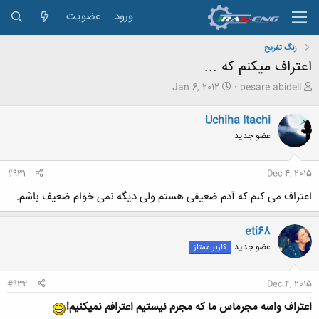
ورود
عضویت
زنگ تفريح
اعتراف میکنم که ...
ش
ت
Jan 6, 2012
pesare abidell
ر
ا
و
ر
Uchiha Itachi
ع
ی
عضو جدید
ک
خ
ن
ش
ن
ر
#931
Dec 4, 2015
د
و
ه
ع
اعتراف می کنم که آدم ضعیفی هستم ولی دیگه نمی خوام ضعیف باشم.
م
و
ض
eti68
و
عضو جدید
کاربر ممتاز
ع
#932
Dec 4, 2015
اعتراف واسه مجرماس ما که مجرم نیستیم اعترافم نمیکنیم!