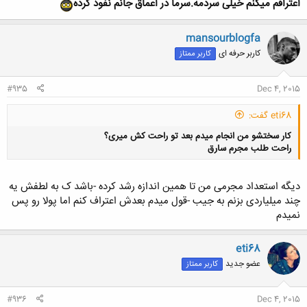
اعترافم میکنم خیلی سردمه.سرما در اعماق جانم نفوذ کرده
mansourblogfa
کاربر حرفه ای
کاربر ممتاز
#935
Dec 4, 2015
eti68 گفت:
کار سختشو من انجام میدم بعد تو راحت کش میری؟
راحت طلب مجرم سارق
دیگه استعداد مجرمی من تا همین اندازه رشد کرده -باشد ک به لطفش یه
چند میلیاردی بزنم به جیب -قول میدم بعدش اعتراف کنم اما پولا رو پس
نمیدم
کلیک کنید تا باز شود...
eti68
عضو جدید
کاربر ممتاز
#936
Dec 4, 2015