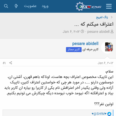
ورود
عضویت
زنگ تفريح
اعتراف میکنم که ...
ش
ت
Jan 6, 2012
pesare abidell
ر
ا
و
ر
pesare abidell
ع
ی
کاربر حرفه ای
کاربر ممتاز
ک
خ
ن
ش
ن
ر
#1
Jan 6, 2012
د
و
ه
ع
سلام،
م
این تاپیک مخصوص اعتراف بچه هاست، اوناکه باهم قهرن، آشتی ان،
و
دوسشون دارنو ....، در مورد هر چی که خواستین اعتراف کنین، تاپیک
ض
آزاده ولی وقتی یکیدر آخر اعترافش نام یکی از کاربرا رو بیاره ان کاربر باید
و
ع
بیاد و اعترافکنه اگه نیومد خوب نیومده دیگه چیکارش می تونیم بکنیم.
اولین نفر؟؟؟
و
♥@SH!M♥