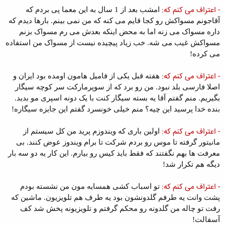
- اعتراف می کنم که:
امشب بعد از 1 سال به این معما پی بردم که
آقاجونم مسواکش رو کجا قایم می کنه که من نمی بینم. بارها دیدم که
داره مسواک می زنه اما به محض اینکه بعدش می رم مسواک بزنم
مسواکش غیب می شه. خب زیاد پیچیده نیست از مسواک من استفاده
می کرده!
- اعتراف می کنم که:
هفته قبل یکی از فامیل هامون اومده بود ایران و
اصلا فارسی بلد نبود. من رو برد که از سوپرمارکت سر کوچه سیگار
بگیریم. منم گفتم آقا یه بسته سیگار کنت با یک دونه اسپری مو بدید.
بنده خدا پرسید این چیه؟ منم خیلی خونسرد گفتم این جایزه سیگاره!
- اعتراف می کنم که:
اولین باری که ویندوزم پرید من کل سیستم از
مانیتور گرفته تا موس رو بردم شرکت تا برام ویندوز عوض کنند. بی
معرفت ها بهم نگفتند که فقط باید کیس رو بیارم. این کار یه دو سه بار
دیگه هم تکرار شد!
- اعتراف می کنم که:
تو اسباب کشی همسایه مون من نشسته بودم
پشت وانت یه طرفم گلدونشون بود یه طرف هم تلویزیون. ماشین که
رفت تو چاله من گلدونه رو محکم گرفتم و تلویزیونه پخش شد کف
آسفالت!