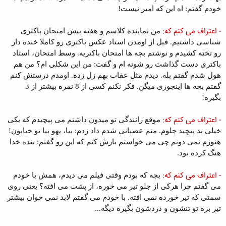
خودم گفتم: اه این که امیر نیست!
- اعتراف می کنم که:
من نماینده کلاسم و هفته پیش امتحان باکتری
شناسی داشتیم. قبل از اومدن استاد عکس باکتری رو کاملا خنده دار
رو تخته کشیدم و نوشتم بچه ها امتحان باکتریه. وسط امتحان، استاد
باکتری دست گذاشت رو شونه ام و گفت: من این شکلی ام؟ من هم
هول شدم گفتم بله. دیدم مثل عقاب بهم زل زده. اومدم درستش کنم
گفتم بچه ها اینجوری میگن. فکر نکنم کسی از 8 نمره بیشتر از 3
بگیره!
- اعتراف می کنم که:
موقع رانندگی تو میدون داشتم می پیچیدم که یکی
خیلی بد پیچید جلوم. منم عصبانی شدم داد زدم: بیا، یهو بیا تو خیابون!
هنوزم نمی دونم چی می خواستم بارش کنم که این رو گفتم: بنده خدا
هنگ کرده بود.
- اعتراف می کنم که:
بچه که بودم وقتی فیلم می دیدم، همش با خودم
می گفتم چرا هرکی از جلو تیر می خوره، از پشت می افته؟ یعنی روی
سمتی که تیر خورده نمی افته. با خودم می گفتم لابد نمی خوان بیشتر
تیر بره تو تنشون و دردشون بگیره دیگه...