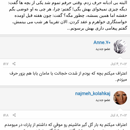
البته بی ادبانه حرف زدم. وقتی حرفم تموم شد یکی از بچه ها گفت:
دیگه چیزی نمیخوای بهش بگی! گفتم: چرا، هر چی به او عوضی بگم
حقشه اما همین بسشه، چطور مگه؟ گفت: چون هفته قبل اومده
خواستگاری خواهرم و عقد کردن. الان تقریبا هر شب می بینمش،
گفتم پیغامی داری بهش برسونم...
Anne.70
عضو جدید
#17
Jul 4, 2012
اعتراف میکنم بچه که بودم از شدت خجالت با مامان بابا هم بزور حرف
میزدم..
najmeh_kolahkaj
عضو جدید
#18
Jul 8, 2012
اعتراف ميكنم يه بار گل گير ماشينم رو موقي كه داشتم از پارك در ميومدم