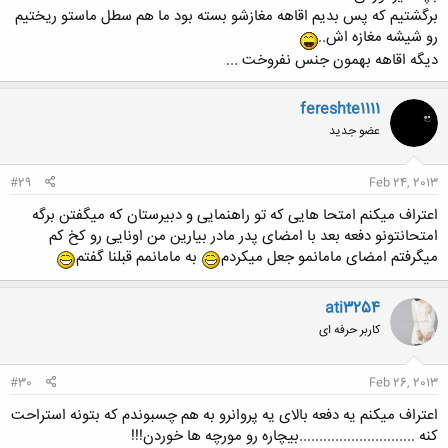
برگشتیم که پس بدیم اقاهه مغازشو بسته بود ما هم سطل ماستو ریختیم
رو شیشه مغازه اش..
دیگه اقاهه بهمون جنس نفروخت ...
fereshte1111
عضو جدید
#29
Feb 24, 2013
اعتراف میکنم امتحا هایی که تو راهنمایی و دبیرستان که میگفتن برگه
امتحانتونو دفعه بعد با امضای پدر مادر بیارین من اونایی رو کخ کم
میگرفتم امضای مامانمو جعل میکردم
به مامانمم قبلنا گفتم
ati3254
کاربر حرفه ای
#30
Feb 26, 2013
اعتراف میکنم یه دفعه بالای یه پروانرو به هم چسبوندم که بتونه استراحت
کنه .............................بیچاره رو مورچه ها خوردن!!!