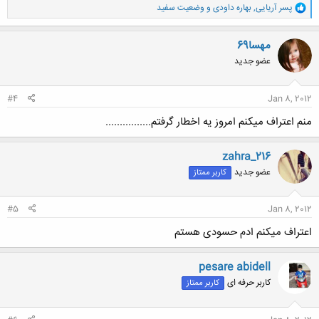
و
پسر آریایی
,
بهاره داودی
و
وضعیت سفید
ا
کلیک کنید تا باز شود...
ک
ن
مهسا69
ش
عضو جدید
ه
ا
:
#4
Jan 8, 2012
منم اعتراف میکنم امروز یه اخطار گرفتم................
zahra_216
عضو جدید
کاربر ممتاز
#5
Jan 8, 2012
اعتراف میکنم ادم حسودی هستم
pesare abidell
کاربر حرفه ای
کاربر ممتاز