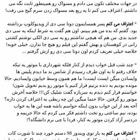
در جهات مختلف تکون می دادم و مسواک رو همینطور ثابت نگه می
داشتم. اعتراف می کنم تا یه ربع بعد مسواک زدن سرم گیج می رفت!
اعتراف می کنم
*
پسر همسایمون دوتا سی دی از ویدیوکلوپ برداشته
بود. گفتم که بده من هم ببینم. اون هم گفت به شرط اینکه یه سی دی
جدید بدی. من هم که هیچی نداشتم رو یه سی دی الکی نوشتم کشتی
رانی در کوهستان و بهش گفتم این فیلم رو هیچ جا ندارن. خیلی خوبه!
خلاصه خیلی تعریف کردم اون دوتا سی دی رو ازش گرفتم ...
*
چند شب قبل خواب دیدم از کنار فلکه شهرداری با موتور یه تیکه
خلاف رفتم تا به اون طرف رسیدم از شانس بد ما دیدم پلیس ها
وایسادن میگن ایست ایست! ما هم همون وسط خیابون وایسادیم. حالا
مونده بودیم یه دنده بزنیم فرار کنیم یا موتور رو بدیم تحویل شون!
خواستم فرار کنم دیدم به سربازه گفت شلیک کن!!! خلاصه آخرش
موتور رو گرفتن. حالا حتما میگین این چه ربطی به اعتراف کردن داره؟
آخه بعد از این خواب بدون اینکه حواسم باشه همه این ها یه خواب
بوده، نیم ساعتی رو تخت داشتم فکر می کردم که حالا جریمه و
دردسر آزاد کردن موتور به کنار، فردا با چی برم دانشگاه؟!
اعتراف می کنم
*
یه بار توی ویندوز 98 دستم خورد چند تا شورت کات
پاک شد. بلد نبودم چیکار کنم. دل چرکی شدم ویندوزو پاک کردم دوباره