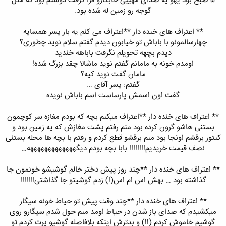
۵ صبح بود یهو یه صدای مهیبی خابگارو فرا گرفت دوستم بود که مثل
گوجه رو زمین له شده بود.
** اعتراف های خنده دار **اعتراف می کنم یه بار پسر همسایه
چهارسالمونو با باباش تو خیابون دیدم گفتم سلام نوید چطوری؟
دیدم بچهه تحویلم نگرفت باباهه خندید
اومدم خونه به مامانم گفتم نوید ماشالا چقد بزرگ شده!
مامان گفت نوید کیه؟
گفتم: پسر آقای …
گفت اون اسمش پارساست اسم باباش نویده
** اعتراف های خنده دار **اعتراف میکنم بچه که بودم مغازه سر کوچمون
بستنی هاشو گرون کرده بود منم رفتم پشت مغازش که یه زمین بود و
کنتور برقشم اونجا بود منم برقشو قطع کردم و رفتم با بچه ها محله بستنی
نصف قیمت خریدیم!!!!!!!! بابا بچه بودم دیگهههههههههههههه…
** اعتراف های خنده دار **چند روز پیش دختر خالم گوشیشو خونمون جا
گذاشته بود … بهش اس ام اس(!) زدم گوشیتو جا گذاشتی!!!!!!!
** اعتراف های خنده دار **چند وقت پیش تو حیاط خونه سیگار
میکشیدم که صدای باز شدن در حیاط اومد منم حول شدم سیگارو روی
گوشیم خاموش کردم (!!) و بدترش اینکه بلافاصله گوشیو پرت کردم تو