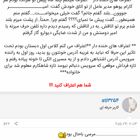
** اعتراف های خنده دار **اعتراف میکنم چند ماه پیش تو شرکت بودم سر
کارام یوهو مدیر عامل از تو اتاق خودش گفت: امیــــــــــــــــــر
جووون…بلند گفتم جانم؟ گفت خیلی میخوامـــت….گفتم منم
همینطور….گفت پیش ما نمیای؟؟؟؟ گفتم چرا..حمتاً..از پشت میزم بلند
شدم برم تو اتاقش..به در اتاقش که رسیدم دیدم داره تلفن حرف میزنه با
امیر دوستش و من از شدت ضایگی دیوارو گاز گرفتم
** اعتراف های خنده دار **اعتراف می کنم کلاس اول دبستان بودم تحت
تاثیر این حرفا که نباید به غریبه آدرس خونتون رو بدید، روز اول به راننده
سرویس آدرس اشتباهی دادم و از یه مسیری الکی تا خونه پیاده رفتم و
تازه فرداش موقعی که سرویس دنبالم نیومد تازه شاهکارم معلوم شد برای
خانواده***
شما هم اعتراف کنید !!!
ati3254
کاربر حرفه ای
#26
Feb 24, 2013
.................................مرسی باحال بود