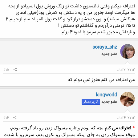
اعتراف میکنم وقتی ناظممون داشت تو زنگ ورزش پول المپیادو از بچه
ها میگرفت اومد جلوی من و یه دستش به کمرش بود(خیلی ادعای
هیکلش میشد) و اون دستشو دراز کرد و گفت پول المپیاد منم از جیبم 2
تا 25 تومنی درآوردم و گذاشتم تو دستش !
و فرداش مجبور شدم سرمو با نمره 4 بزنم
soraya_shz
عضو جدید
#15
Jul 2, 2012
من اعتراف مي كنم هنوز نمي دونم كه...
kingworld
عضو جدید
کاربر ممتاز
#16
Jul 4, 2012
اعتراف می کنم
*
بچه که بودم و تازه مسواک زدن رو یاد گرفته بودم،
موقع مسواک زدن به جای اینکه مسواک رو تکون بدم، سرم رو با شدت