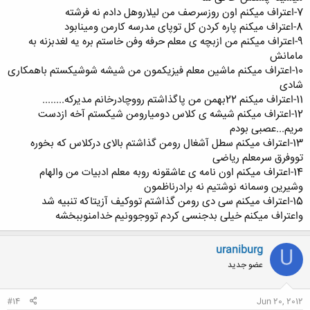
7-اعتراف میکنم اون روزسرصف من لیلاروهل دادم نه فرشته
8-اعتراف میکنم پاره کردن کل توپای مدرسه کارمن ومینابود
9-اعتراف میکنم من ازبچه ی معلم حرفه وفن خاستم بره یه لغدبزنه به
مامانش
10-اعتراف میکنم ماشین معلم فیزیکمون من شیشه شوشیکستم باهمکاری
شادی
11-اعتراف میکنم 22بهمن من پاگذاشتم رووچادرخانم مدیرکه........
12-اعتراف میکنم شیشه ی کلاس دومیارومن شیکستم آخه ازدست
مریم...عصبی بودم
13-اعتراف میکنم سطل آشغال رومن گذاشتم بالای درکلاس که بخوره
تووفرق سرمعلم ریاضی
14-اعتراف میکنم اون نامه ی عاشقونه روبه معلم ادبیات من والهام
وشیرین وسمانه نوشتیم نه برادرناظمون
15-اعتراف میکنم سی دی رومن گذاشتم تووکیف آزیتاکه تنبیه شد
واعتراف میکنم خیلی بدجنسی کردم تووجوونیم خدامنوببخشه
uraniburg
U
عضو جدید
#14
Jun 20, 2012