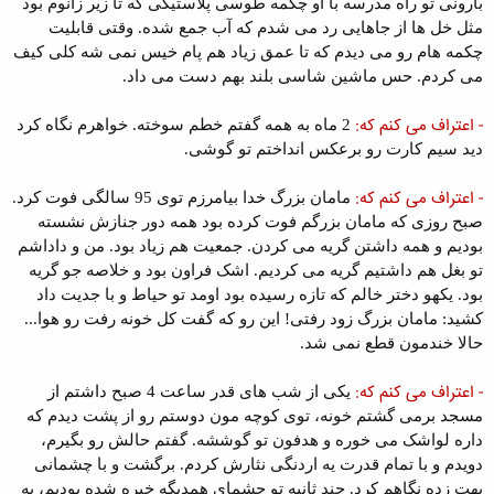
بارونی تو راه مدرسه با او چکمه طوسی پلاستیکی که تا زیر زانوم بود
مثل خل ها از جاهایی رد می شدم که آب جمع شده. وقتی قابلیت
چکمه هام رو می دیدم که تا عمق زیاد هم پام خیس نمی شه کلی کیف
می کردم. حس ماشین شاسی بلند بهم دست می داد.
- اعتراف می کنم که:
2 ماه به همه گفتم خطم سوخته. خواهرم نگاه کرد
دید سیم کارت رو برعکس انداختم تو گوشی.
- اعتراف می کنم که:
مامان بزرگ خدا بیامرزم توی 95 سالگی فوت کرد.
صبح روزی که مامان بزرگم فوت کرده بود همه دور جنازش نشسته
بودیم و همه داشتن گریه می کردن. جمعیت هم زیاد بود. من و داداشم
تو بغل هم داشتیم گریه می کردیم. اشک فراون بود و خلاصه جو گریه
بود. یکهو دختر خالم که تازه رسیده بود اومد تو حیاط و با جدیت داد
کشید: مامان بزرگ زود رفتی! این رو که گفت کل خونه رفت رو هوا...
حالا خندمون قطع نمی شد.
- اعتراف می کنم که:
یکی از شب های قدر ساعت 4 صبح داشتم از
مسجد برمی گشتم خونه، توی کوچه مون دوستم رو از پشت دیدم که
داره لواشک می خوره و هدفون تو گوششه. گفتم حالش رو بگیرم،
دویدم و با تمام قدرت یه اردنگی نثارش کردم. برگشت و با چشمانی
بهت زده نگاهم کرد. چند ثانیه تو چشمای همدیگه خیره شده بودیم، به