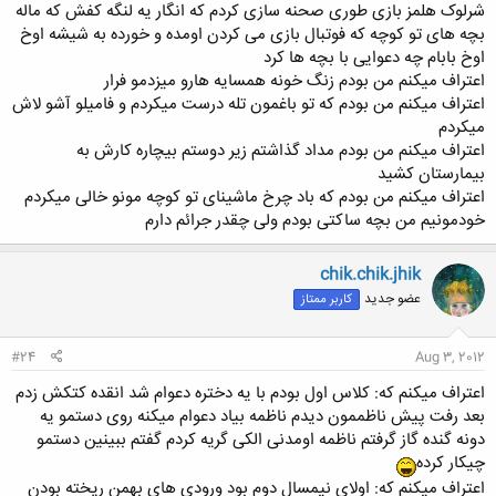
شرلوک هلمز بازی طوری صحنه سازی کردم که انگار یه لنگه کفش که ماله
بچه های تو کوچه که فوتبال بازی می کردن اومده و خورده به شیشه اوخ
اوخ بابام چه دعوایی با بچه ها کرد
اعتراف میکنم من بودم زنگ خونه همسایه هارو میزدمو فرار
اعتراف میکنم من بودم که تو باغمون تله درست میکردم و فامیلو آشو لاش
میکردم
اعتراف میکنم من بودم مداد گذاشتم زیر دوستم بیچاره کارش به
بیمارستان کشید
اعتراف میکنم من بودم که باد چرخ ماشینای تو کوچه مونو خالی میکردم
خودمونیم من بچه ساکتی بودم ولی چقدر جرائم دارم
chik.chik.jhik
عضو جدید
کاربر ممتاز
#24
Aug 3, 2012
اعتراف میکنم که: کلاس اول بودم با یه دختره دعوام شد انقده کتکش زدم
بعد رفت پیش ناظممون دیدم ناظمه بیاد دعوام میکنه روی دستمو یه
دونه گنده گاز گرفتم ناظمه اومدنی الکی گریه کردم گفتم ببینین دستمو
چیکار کرده
اعتراف میکنم که: اولای نیمسال دوم بود ورودی های بهمن ریخته بودن