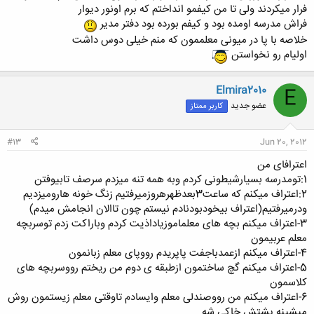
فرار میکردند ولی تا من کیفمو انداختم که برم اونور دیوار
فراش مدرسه اومده بود و کیفم بورده بود دفتر مدیر
خلاصه با پا در میونی معلممون که منم خیلی دوس داشت
اولیام رو نخواستن
Elmira2010
E
عضو جدید
کاربر ممتاز
#13
Jun 20, 2012
اعترافای من
1:تومدرسه بسیارشیطونی کردم وبه همه تنه میزدم سرصف تابیوفتن
2:اعتراف میکنم که ساعت3بعدظهرهروزمیرفتیم زنگ خونه هارومیزدیم
ودرمیرفتیم(اعتراف بیخودبودنادم نیستم چون تاالان انجامش میدم)
3-اعتراف میکنم بچه های معلماموزیاداذیت کردم وباراکت زدم توسربچه
معلم عربیمون
4-اعتراف میکنم ازعمدباجفت پاپریدم رووپای معلم زبانمون
5-اعتراف میکنم گچ ساختمون ازطبقه ی دوم من ریختم رووسربچه های
کلاسمون
6-اعتراف میکنم من رووصندلی معلم وایسادم تاوقتی معلم زیستمون روش
میشینه پشتش خاکی شه