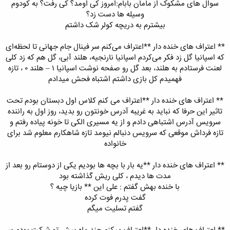
سوال های مشکوک از مامان بابام:امروز کی اومد؟ کی رفت؟ به کودوم
وسیله ها دست زد؟
بیشترم به دریچه کولر شک داشتم
** اعتراف های خنده دار **اعتراف می‌کنم سر فینال جام جهانی‌ تا لحظه‌ای
که اسپانیا گل زد فکر می‌کردم اسپانیا نارنجیه، هلند آبی‌، گل هم که زد کلی‌
لعنت فرستادم به هلند، بعد گل رو صفحه نوشت اسپانیا ۱ – هلند ۰ ، تازه
فهمیدم کل بازی داشتم اشتباه فحش میدادم
** اعتراف های خنده دار **اعتراف می کنم کلاس اول دبستان بودم تحت
تاثیر این حرفا که نباید به غریبه آدرس خونتون رو بدید، روز اول به راننده
سرویس آدرس اشتباهی دادم و از یه مسیری الکی تا خونه پیاده رفتم و
تازه فرداش موقعی که سرویس دنبالم نیومد تازه شاهکارم معلوم شد برای
خانواده
** اعتراف های خنده دار **یه بار با بچه ها بودیم یکی از دوستام رو بعد از
مدت ها دیدم ، کلی ریش گذاشته بود
با خنده بهش گفتم : علی این ** بازیا چیه ؟
گفت پدرم فوت کرده
گفتم تسلیت میگم