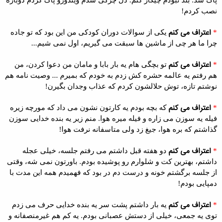
نصب کردم!
اعتراف می کنم
*
یکی از سوالات دوران کودکی من این بود که تو جاده
چرا ما هر چی از ماشین ها سبقت می گیریم، اول نمی شیم...
اعتراف می کنم
*
تو بچگی هام یه بار بابا و مامان من دعوا کردن، من
هم رفتم یه عالمه حشره کش زدم به خودم که بمیرم ... وصیت نامه هم
نوشتم تازه، توش حلالشون کردم که عذاب وجدان بگیرن!
اعتراف می کنم
*
که بچه بودم یه کارتون نشون می داد که مورچه زیره
فیله یه سوزن می زاره و فیله میره هوا. منم زیر یه بنده خدایی سوزن
گذاشتم که بره هوا، جیغ زد ولی متاسفانه نرفت هوا!
اعتراف می کنم
*
دو هفته قبل داشتم می رفتم جلسه، خیلی عجله
داشتم، بهترین کت و شلوارم رو پوشیده بودم. باورتون نمی شه، وقتی
از جلسه برگشتم خونه و درست دم در بود که فهمیدم همه این مدت با
دمپایی بودم!
اعتراف می کنم
*
یه بار داشتم پشت سر یه بنده خدایی حرف می زدم
توی یه جمعی، خیلی از دستش عصبانی بودم. یه کم هم غیرمنصفانه و