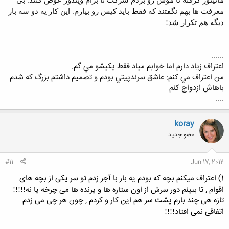
مانیتور گرفته تا موس رو بردم شرکت تا برام ویندوز عوض کنند. بی
معرفت ها بهم نگفتند که فقط باید کیس رو بیارم. این کار یه دو سه بار
دیگه هم تکرار شد!
......
اعتراف زياد دارم اما خوابم مياد فقط يكيشو مي گم.
من اعتراف مي كنم: عاشق سرندپيتي بودم و تصميم داشتم بزرگ كه شدم
باهاش ازدواج كنم
....
koray
عضو جدید
#11
Jun 17, 2012
1) اعتراف میکنم بچه که بودم یه بار با آجر زدم تو سر یکی از بچه های
اقوام , تا ببینم دور سرش از اون ستاره ها و پرنده ها می چرخه یا نه
!!!!!
تازه هی چند بارم پشت سر هم این کار و کردم , چون هر چی می زدم
اتفاقی نمی افتاد
!!!!