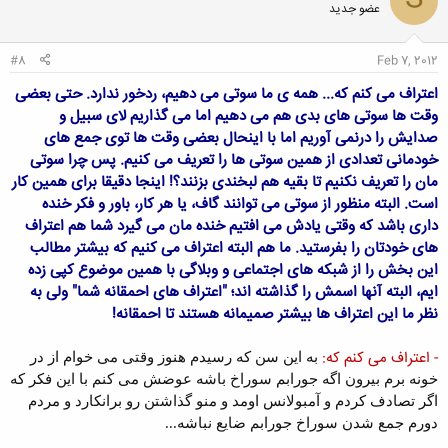
S
عضو جدید
ه
ا
:
#8
Feb 7, 2012
اعتراف می کنم که... همه ی ما سوتی می دهیم، ردخور ندارد. حتی بعضی
وقت ها سوتی های بدی هم می دهیم اما می گذاریم لای سبیل و
صدایش را درنمی آوریم اما با اینحال بعضی وقت ها توی جمع های
خودمانی تعدادی از همین سوتی ها را تعریف می کنیم. پس چرا سوتی
مان را تعریف نکنیم تا بقیه هم لبخندی بزنند؟! اینجا دقیقا برای همین کار
است. البته منظور از سوتی می توانند گاف، یا هر کار، باور و فکر خنده
داری باشد که وقتی یادش می افتیم خنده مان می گیرد شما هم اعتراف
های خودتان را بفرستید. ما هم البته اعتراف می کنیم که بیشتر مطالب
این بخش را از شبکه های اجتماعی و وبلاگی با همین موضوع کپی زده
ایم، البته آنها اسمش را گذاشته اند؛ "اعتراف های احمقانه شما" ولی به
نظر ما این اعتراف ها بیشتر صمیمانه هستند تا احمقانه!
- اعتراف می کنم که:
به این سن که رسیدم هنوز وقتی می خوام از در
خونه برم بیرون اگه جورابم سوراخ باشه عوضش می کنم با این فکر که
اگر تصادف کردم و آمبولانس اومد و منو گذاشتن رو برانکارد و مردم
دورم جمع شدن سوراخ جورابم ضایع نباشه...