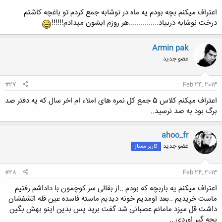
اعتراف میکنم بچه بودم یه ماه در نوشابه جمع کردم تو باغچه کاشتم
درخت نوشابه دربیاد...............هر روزم ابشون میدادم!!!!!!
Armin pak
عضو جدید
#27
Feb 24, 2013
اعتراف میکنم کلاس 5 جمع کل نمره های املاء ام اخر سال که یه دفتر صد
برگ بود به صد نرسید..
ahoo_fr
عضو جدید
کاربر ممتاز
#28
Feb 24, 2013
اعتراف میکنم یه باربچه که بودم ..از بقالی سر کوچمون با داداشم رفتیم
ماست خریدیم ..بعد اومدیم خونه دیدیم ماسته فاسده عین قله اتشفشان
داشت قل میزد مامانم عصبانی شد گفت برید پس بدین اینو بهش بگین
بچه گیر اوردی ..