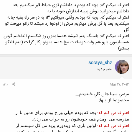
اعتراف میکنم که: بچه که بودم با داداشم توی حیاط قبر میکندیم بعد
داداشم میخوابید توش ببینه اندازش خوبه یا نه
اعتراف میکنم که: بچه که بودیم وقتی میرفتیم 13 به در سر راه بقیه چاله
میکندیم بعد با گل پرش میکریم هرکی از اونجا رد میشد تا زانو میرفت تو
گل
اعتراف میکنم که: باسنگ زدم شیشه همسایمون رو شکستم انداختم گردن
همسایمون یارو هم رفت دوساعت مخ همسایمونو بکار گرفت (منم فلنگو
بستم)
soraya_shz
عضو جدید
#10
Mar 17, 2012
مرسي سينا جان كلي خنديدم....
مخصوصا از اينها:
اعتراف می کنم که:
بچه که بودم خیلی وراج بودم. برای همین تا از
مدرسه می اومدم همه خودشون رو به خواب می زدن.
اعتراف می کنم که:
اولین باری که ویندوزم پرید من کل سیستم از