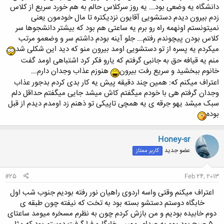
دانشگاه یه وضعی بود... یه روز سرکلاس حالم به هم خورد سریع از کلاس
زدم بیرون دیدم دستشویی آقایون نزدیکتره تا مال خودمون یعنی
نمیتونستم اونهمه راه رو برم یه ساعتی هم بود که بیشتر دانشجوها سر
کلاس بودن پیچوندم رفتم... جلو آینه بودم داشتم سر و وضعمو مرتب
میکردم یه پسره از تو دستشویی اومد بیرون منو که دید این شکلی شد
منم یه قیافه حق به جانبی گرفتم که یارو فکر کرد اشتباهی اومد گفت
خانوم ببخشید و سریع رفت بیرون
هنوزم عذاب وجدان دارم...
اعتراف میکنم که: همین چند دقیقه پیش یه کار بدی کردم بدجور عذاب
وجدان گرفتم هی با خودم میگفتم کاش میشد جایی میگفتم حداقل دلم
سبک میشد یهو جرقه ی یه همچی تاپیکی تو ذهنم زد اومدم دیدم از قبل
بوده
Honey-sr
عضو جدید
کاربر ممتاز
#25
Feb 24, 2013
اعتراف میکنم وقتی واسه اردوی راهیان نور رفته بودیم جنوب شب اول
خابگاه دوستم دستشو بسته بود به تخت که نیفته چون طبقه ی
دوم خابیده بودیم و من بازش کردم چون به نظرم مسخره میومد ساعتای