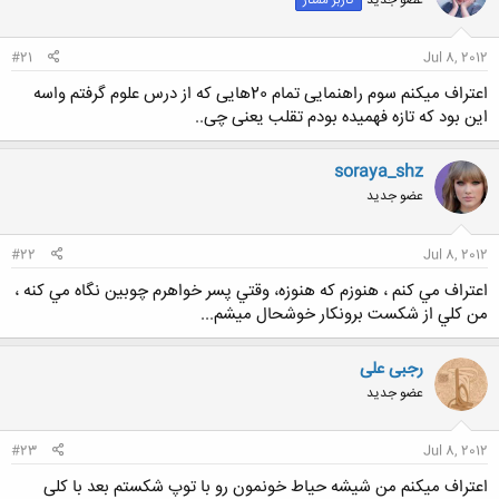
کاربر ممتاز
#21
Jul 8, 2012
اعتراف میکنم سوم راهنمایی تمام 20هایی که از درس علوم گرفتم واسه
این بود که تازه فهمیده بودم تقلب یعنی چی..
soraya_shz
عضو جدید
#22
Jul 8, 2012
اعتراف مي كنم ، هنوزم كه هنوزه، وقتي پسر خواهرم چوبين نگاه مي كنه ،
من كلي از شكست برونكار خوشحال ميشم...
رجبی علی
عضو جدید
#23
Jul 8, 2012
اعتراف میکنم من شیشه حیاط خونمون رو با توپ شکستم بعد با کلی