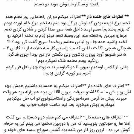
باغچه و سیگار خاموش موند تو دستم
** اعتراف های خنده دار **
اعتراف میکنم دوران راهنمایی روز معلم همه
تخم مرغ آورده بودن که توش پر گل بود منم یه تخم مرغ خام آورده بودم
که بزنم بخندیم! معلم اومد داخل همه سرو صدا کردن و شادی کردن تخم
مرغارو میزدن به تخته منم این وسط تخم مرغو زدم به تخته ! ترکید رو
تخته پاشید همه جا ، رو لباس معلمم ریخت ! سریع گفت کی بود ؟!!؟
هیچکی هیچی نگفت با این که میدونستن کار منه خلاصه از ته کلاس ۴ –
۵ نفر شلوغو آورد بیرون زدشون ولی نگفتن کار من بود ! چون شاگرد
زرنگیم بودم معلمه شک نمیکرد بهم !
وقتی از کلاس اومدیم بیرون تا دو کیلومتر به صورت چهار نعل فرار کردم
آخرم سر کوچه گرفتن زدنم !
** اعتراف های خنده دار **اعتراف میکنم یه همسایه داشتیم همش بچه
اش رو پیش ما میگذاشتو میرفت بیرون اقا این بچه هم زلزله بود هر وقت
میومد پیش ما قرص سرماخوردگی واستامینوفون تو اب حل میکردیم
میدادیم بهش میخورد بعد نیم ساعت خواب خواب بود
** اعتراف های خنده دار **اعتراف می کنم معلم دوم دبستانم می گفت
املا ها رو خودتون بنویسید که من با دوربین مخفیا می بینم کی به حرفام
گوش می ده …ازون روز کار من شده بود گشتن سوراخ سمبه های خونه و