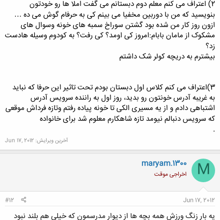
2) اعتراف می کنم معلم دوم دبستانم می گفت املا ها رو خودتون
بنویسید که من با دوربین مخفیا می بینم کی به حرفام گوش می ده
…
ازون روز کار من شده بود گشتن سوراخ سمبه های خونه وسوال های
مشکوک از مامان بابام:امروز کی اومد؟ کی رفت؟ به کودوم وسیله هادست
زد؟
بیشترم به دریچه کولر شک داشتم
3)اعتراف می کنم کلاس اول دبستان بودم تحت تاثیر این حرفا که نباید
به غریبه آدرس خونتون رو بدید، روز اول به راننده سرویس آدرس
اشتباهی دادم و از یه مسیری الکی تا خونه پیاده رفتم وتازه فرداش موقعی
که سرویس دنبالم نیومد تازه شاهکارم معلوم شد برای خانواده
.
آخرین ویرایش:
Jun 17, 2012
maryam.1300
M
اخراجی موقت
#12
Jun 17, 2012
یه بار زنگ ورزش همه بچه ها از دیوار مدرسمون که خیلی هم بلند نبود