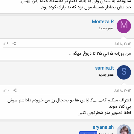
سابوندم به ستون ولي به بابام گفتم در دانشگاه حتما زدن بهش.
خدايش بخاطر همسايمون بود كه بد پارك كرده بود.
Morteza R
M
عضو جدید
#19
Jul 8, 2012
من روزانه 5 الي 25 تا دروغ ميگم...
samira.it
S
عضو جدید
#20
Jul 8, 2012
اعتراف ميكنم كه........كالباس ها تو يخچال رو من خوردم داداشم سرش
بي كلاه موند
لطفا تصوير منو شطرنجي كنين
aryana.sh
عضو جدید