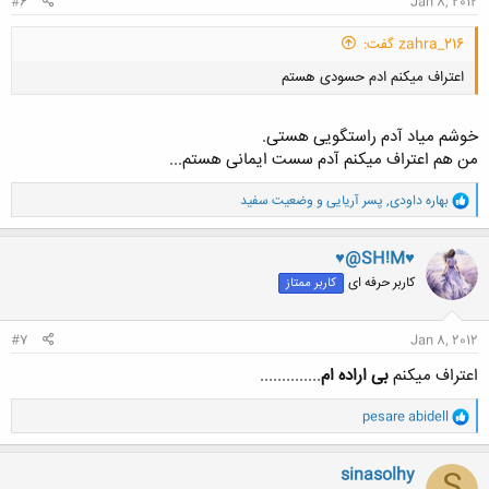
#6
Jan 8, 2012
zahra_216 گفت:
اعتراف میکنم ادم حسودی هستم
خوشم میاد آدم راستگویی هستی.
من هم اعتراف میکنم آدم سست ایمانی هستم...
و
بهاره داودی
,
پسر آریایی
و
وضعیت سفید
ا
کلیک کنید تا باز شود...
ک
ن
♥@SH!M♥
ش
کاربر حرفه ای
کاربر ممتاز
ه
ا
:
#7
Jan 8, 2012
اعتراف میکنم
بی اراده ام
..............
و
pesare abidell
ا
ک
ن
sinasolhy
ش