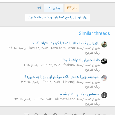
آخر
1 از 33
بعدی
برای ارسال پاسخ شما باید وارد سیستم شوید.
Similar threads
بازیهایی که تا حالا با دخترا کردید اعتراف کنید
شروع شده توسط reza faraji azar
Dec 28, 2013
پاسخ ها: 49
زنگ تفريح
دانشجويان اعتراف كنيد!!!
شروع شده توسط fatima0
Jun 24, 2012
پاسخ ها: 1
زنگ تفريح
نمیدونم چیرا همش فک میکنم این روزا یه خبریه؟!!!!
شروع شده توسط @Helen
Feb 4, 2015
پاسخ ها: 321
زنگ تفريح
احساس میکنم عاشق شدم
شروع شده توسط ali.metal.eng
Jul 20, 2014
پاسخ ها: 92
زنگ تفريح
بجه ها امشب خیلی ذلم گرفته هر کاریم میکنم بی فایدس