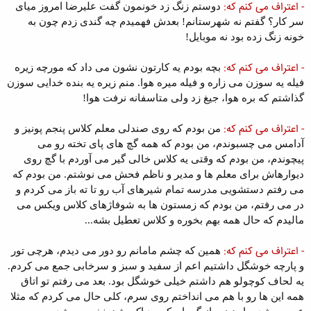
- اعتراف می کنم که:
دوستم زنگ زد خونمون گفت علیرضا امروز میای
سر کار؟ گفتم نه شهرستانم! بعدش فهمیدم چه گندی زدم چون به
خونه زنگ زده بود نه موبایل!
- اعتراف می کنم که:
بچه بودم یه کارتون نشون می داد که مورچه زیره
فیله یه سوزن می زاره و فیله میره هوا. منم زیره یه بنده خدایی سوزن
گذاشتم که بره هوا، جیغ زد ولی متاسفانه نرفت هوا!
- اعتراف می کنم که:
من بودم که روی صندلی معلم کلاس پنجم پونیز و
آدامس می چسبوندم، من بودم که همه گچ های پای تخته رو می
پیچوندم، من بودم که وقتی یه کلاس خالی گیر می آوردم با گچ روی
دیوارهاش برای معلم ها و مدیر و ناظم فحش می نوشتم. من بودم که
می رفتم دستشویی مدرسه تمام شیرهای آب رو تا ته باز می کردم و
در می رفتم، من بودم که زمستون ها به شوفاژهای کلاس ویکس می
مالیدم که حال همه بهم بخوره و کلاس تعطیل بشه...
- اعتراف می کنم که:
همین که چشم مامانم رو دور می دیدم، هرچی تور
و پارچه خوشگل داشتیم اعم از سفید و سبز و سرخابی جمع می کردم.
یه لحاف کوچولو هم داشتم خیلی خوشگل بود. بعد می رفتم تو اتاق
همه این ها رو با هم می انداختم روی سرم، کلی حال می کردم که مثلا