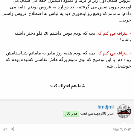
عروس شدم. اون زیر از گرما و کمبود اکسیژن خفه می شدم. می
اومدم بیرون نفس می گرفتم، بعد دوباره به عروس بودنم ادامه می
دادم! مامانم که وضع رو اینجوری دید یه لباس به اصطلاح عروس واسم
خرید...
- اعتراف می کنم که:
بچه که بودم دوس داشتم 20 قلو دختر داشته
باشم!
- اعتراف می کنم که:
بچه که بودم هدیه روز مادر به مامانم شناسنامش
رو دادم. با این توضیح که توی تموم برگه هاش نقاشی کشیده بودم که
خوشحال شه!
شما هم اعتراف کنید
hmdjml
مدیر تالار مهندسی نفت
مدیر تالار
#9
Mar 7, 2012