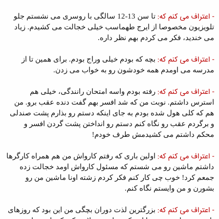
- اعتراف می کنم که:
تا سن 13-12 سالگی با روسری می نشستم جلو
تلویزیون مخصوصا از ایرج طهماسب خیلی خجالت می کشیدم. زیاد
می خندید، فکر می کردم بهم نظر داره.
- اعتراف می کنم که:
بچه که بودم خیلی وراج بودم. برای همین تا از
مدرسه می اومدم همه خودشون رو به خواب می زدن.
- اعتراف می کنم که:
رفته بودم واسه امتحان رانندگی، خیلی هم
استرس داشتم. نوبت من که شد افسر بهم گفت دنده عقب برو. من
هم که کلی هول شده بودم به جای اینکه دستم رو بذارم پشت صندلی
و برگردم عقب رو نگاه کنم دستم رو انداختن پشت گردن افسر و
محکم داشتم می کشیدمش طرف خودم!
- اعتراف می کنم که:
اولین باری که رفتم کارواش من هم همراه کارگرها
داشتم ماشین رو می شستم که مسئول کارواش اومد خجالت زده
جمعم کرد! خوب چی کار کنم فکر کردم زشته اونا ماشین من رو
بشورن و من وایستم نگاه کنم.
- اعتراف می کنم که:
بزرگترین لذت دوران بچگی من این بود که روزهای