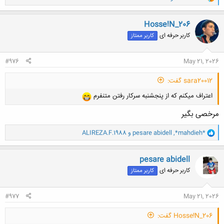
ا
ک
ن
Hosse!N_206
ش
کاربر حرفه ای
کاربر ممتاز
ه
ا
:
#976
May 21, 2026
sara20012 گفت:
اعتراف میکنم که از پنجشنبه سرکار رفتن متنفرم
مرخصی بگیر
و
*mahdieh*
,
pesare abidell
و
ALIREZA.F.1988
ا
ک
ن
pesare abidell
ش
کاربر حرفه ای
کاربر ممتاز
ه
ا
:
#977
May 21, 2026
Hosse!N_206 گفت: