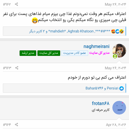
#962
May 26, 2024
اعتراف میکنم هر وقت نمی‌دونم غذا چی بپزم میام غذاهای پست برای نفر
قبلی چی میپزی رو نگاه میکنم یکی رو انتخاب میکنم
و
***##***
,
Aghrab Khatoon
,
*mahdieh*
و 2 کاربر دیگر
ا
ک
ن
naghmeirani
ش
مدیر کل سایت
عضو کادر مدیریت
مدیر کل سایت
مدیر ارشد
ه
ا
:
#963
May 26, 2024
اعتراف می کنم بی تو دورم از خودم
و
Persia1
و
Bahar5746
ا
ک
ن
frotan68
ش
کاربر حرفه ای
ه
ا
:
#964
Apr 28, 2026