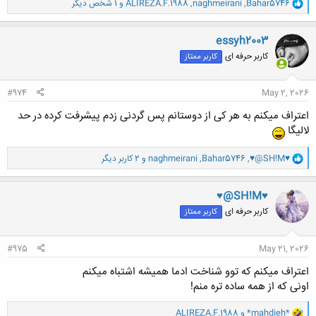
و
Bahar5746
,
naghmeirani
,
ALIREZA.F.1988
و 1 شخص دیگر
ا
ک
ن
essyh2003
ش
کاربر حرفه ای
کاربر ممتاز
ه
ا
:
#974
May 2, 2026
اعتراف میکنم به هر کی از دوستانم پس گردنی زدم پیشرفت کرده در حد
لالیگا
و
♥@SH!M♥
,
Bahar5746
,
naghmeirani
و 2 کاربر دیگر
ا
ک
ن
♥@SH!M♥
ش
کاربر حرفه ای
کاربر ممتاز
ه
ا
:
#975
May 21, 2026
اعتراف میکنم که توو شناخت ادما همیشه اشتباه میکنم
اونی که از همه ساده تره منم!
و
*mahdieh*
و
ALIREZA.F.1988