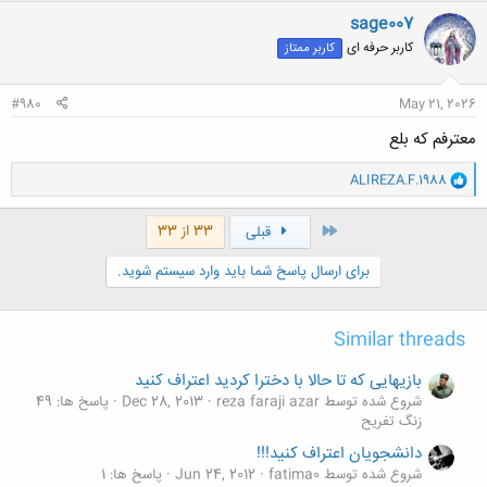
ن
sage007
ش
کاربر حرفه ای
کاربر ممتاز
ه
ا
:
#980
May 21, 2026
معترفم که بلع
و
ALIREZA.F.1988
ا
ک
ن
اول
33 از 33
قبلی
ش
ه
برای ارسال پاسخ شما باید وارد سیستم شوید.
ا
:
Similar threads
بازیهایی که تا حالا با دخترا کردید اعتراف کنید
شروع شده توسط reza faraji azar
Dec 28, 2013
پاسخ ها: 49
زنگ تفريح
دانشجويان اعتراف كنيد!!!
شروع شده توسط fatima0
Jun 24, 2012
پاسخ ها: 1