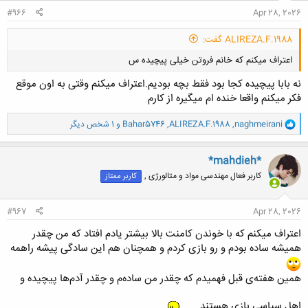
:
#966
Apr 28, 2026
ALIREZA.F.1988 گفت:
اعتراف میکنم که خانم فروتن خیلی پیچیده س
نه بابا پیچیده کجا بود فقط بچه بودیم.اعتراف میکنم وقتی به اون موقع
فکر میکنم واقعا خنده ام میگیره از کارم
و
naghmeirani
,
ALIREZA.F.1988
,
Bahar5746
و 1 شخص دیگر
ا
ک
کلیک کنید تا باز شود...
ن
*mahdieh*
ش
کاربر فعال مهندسی مواد و متالورژی ,
کاربر ممتاز
ه
ا
:
#967
Apr 28, 2026
اعتراف میکنم که با خوندن کامنت بالا بیشتر یادم افتاد که من چقدر
همیشه ساده بودم و رو بازی کردم و همچنان هم این سادگی پیشه راهمه
همین هفته‌ی قبل فهمیدم که چقدر من ساده‌م و چقدر آدم‌ها پیچیده و
اهل سیاسی بازی هستند