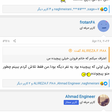
و
sage007
,
***##***
,
naghmeirani
و 4 کاربر دیگر
ا
ک
ن
frotan68
ش
کاربر حرفه ای
ه
ا
:
#968
Apr 28, 2026
ALIREZA.F.1988 گفت:
اعتراف میکنم که خانم فروتن خیلی پیچیده س
ولی اونی که پیچیده بود یه نفر دیگه بودا.من فقط تلاش کردم ببینم چطور
منو پیچونده
و
naghmeirani
,
Ahmad Engineer
,
ALIREZA.F.1988
و 2 کاربر دیگر
ا
ک
کلیک کنید تا باز شود...
ن
Ahmad Engineer
ش
کاربر حرفه ای
کاربر ممتاز
ه
ا
: