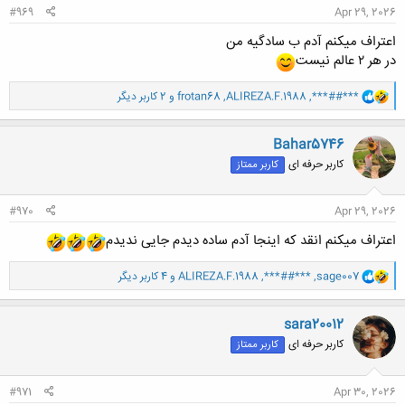
#969
Apr 29, 2026
اعتراف میکنم آدم ب سادگیه من
در هر ۲ عالم نیست
و
***##***
,
ALIREZA.F.1988
,
frotan68
و 2 کاربر دیگر
ا
ک
ن
Bahar5746
ش
کاربر حرفه ای
کاربر ممتاز
ه
ا
:
#970
Apr 29, 2026
اعتراف میکنم انقد که اینجا آدم ساده دیدم جایی ندیدم
و
sage007
,
***##***
,
ALIREZA.F.1988
و 4 کاربر دیگر
ا
ک
ن
sara20012
ش
کاربر حرفه ای
کاربر ممتاز
ه
ا
:
#971
Apr 30, 2026