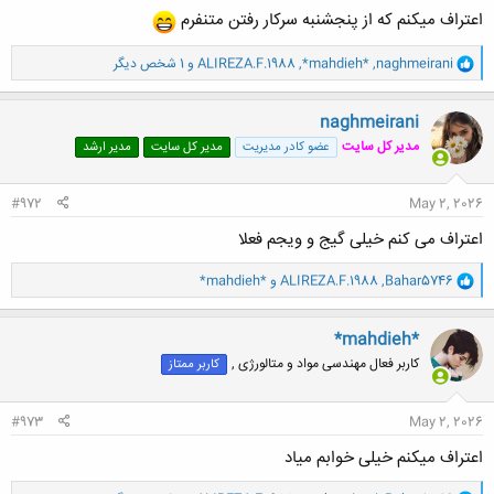
اعتراف میکنم که از پنجشنبه سرکار رفتن متنفرم
و
naghmeirani
,
*mahdieh*
,
ALIREZA.F.1988
و 1 شخص دیگر
ا
ک
ن
naghmeirani
ش
مدیر کل سایت
عضو کادر مدیریت
مدیر کل سایت
مدیر ارشد
ه
ا
:
#972
May 2, 2026
اعتراف می کنم خیلی گیج و ویجم فعلا
و
Bahar5746
,
ALIREZA.F.1988
و
*mahdieh*
ا
ک
ن
*mahdieh*
ش
کاربر فعال مهندسی مواد و متالورژی ,
کاربر ممتاز
ه
ا
:
#973
May 2, 2026
اعتراف میکنم خیلی خوابم میاد