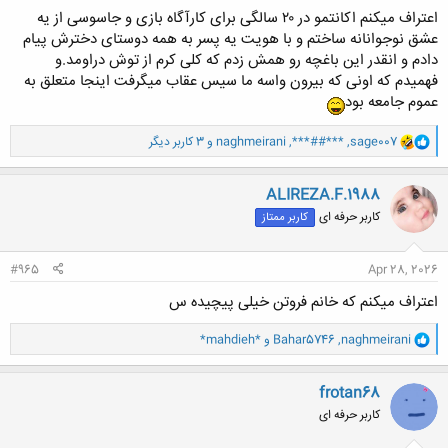
اعتراف میکنم اکانتمو در ۲۰ سالگی برای کارآگاه بازی و جاسوسی از یه
عشق نوجوانانه ساختم و با هویت یه پسر به همه دوستای دخترش پیام
دادم و انقدر این باغچه رو همش زدم که کلی کرم از توش دراومد.و
فهمیدم که اونی که بیرون واسه ما سیس عقاب میگرفت اینجا متعلق به
عموم جامعه بود
و
sage007
,
***##***
,
naghmeirani
و 3 کاربر دیگر
ا
ک
ن
ALIREZA.F.1988
ش
کاربر حرفه ای
کاربر ممتاز
ه
ا
:
#965
Apr 28, 2026
اعتراف میکنم که خانم فروتن خیلی پیچیده س
و
naghmeirani
,
Bahar5746
و
*mahdieh*
ا
ک
ن
frotan68
ش
کاربر حرفه ای
ه
ا