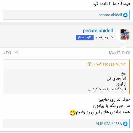
کلیک کنید تا باز شود...
فرودگاه ما را نابود کرد....
و
pesare abidell
ا
ک
ن
pesare abidell
ش
کاربر حرفه ای
کاربر ممتاز
ه
ا
:
#979
May 21, 2026
Hosse!N_206 گفت:
بهع
آقا رضای گل
از اینورا
فرودگاه ما را نابود کرد....
حرف نداری حاجی
من چی بگم با بیابون
همه بیابون های ایران رو رفتیم
کلیک کنید تا باز شود...
و
ALIREZA.F.1988
ا
ک