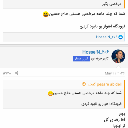
مرخصی بگیر
شما که چند ماهه مرخصی هستی حاج حسین
فرودگاه اهواز رو نابود کردی
و
Hosse!N_206
ا
کلیک کنید تا باز شود...
ک
ن
Hosse!N_206
ش
کاربر حرفه ای
کاربر ممتاز
ه
ا
:
#978
May 21, 2026
pesare abidell گفت:
شما که چند ماهه مرخصی هستی حاج حسین
فرودگاه اهواز رو نابود کردی
بهع
آقا رضای گل
از اینورا