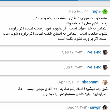
Feb 10, 2014
mg110
M
سلام دوست من چند وقتی میشه که نبودم و نیستی
پیامبر اکرم صلی الله علیه واله
التماس به خدا جرأت است. اگر برآورده شود، رحمت است، اگر برآورده
نشود، حکمت است. التماس به انسان خفت است. اگر برآورده شود، منت
است، اگر برآورده نشود، ذلت است
Sep 17, 2013
l0ve.s0ng
Jun 11, 2013
l0ve.s0ng
Apr 23, 2013
shabnam...
ذوق زده میشید؟ انتظارشو ندارید...>> اتفاق مهمی نیستا ...حالا
اصراردارید بیاید داخل مسئولیتش با خودتون
Dec 19, 2012
sevgin