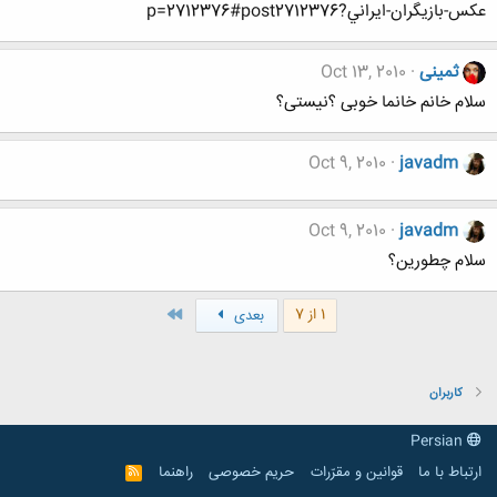
عکس-بازيگران-ايراني?p=2712376#post2712376
ثمینی
Oct 13, 2010
سلام خانم خانما خوبی ؟نیستی؟
Oct 9, 2010
javadm
Oct 9, 2010
javadm
سلام چطورین؟
آخر
1 از 7
بعدی
کاربران
Persian
ارتباط با ما
قوانین و مقرّرات
حریم خصوصی
راهنما
R
S