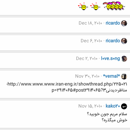
Dec 18, 2010
ricardo
Dec 6, 2010
ricardo
Dec 2, 2010
l0ve.s0ng
Nov 30, 2010
*vernal*
http://www.www.www.iran-eng.ir/showthread.php/225021-
مناظر-دیدنی3?p=2914065#post2914065
Nov 15, 2010
kako20
سلام مریم جون خوبید؟
خوش میگذره؟