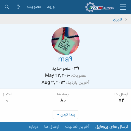
ورود
عضویت
کاربران
ma9
39
·
عضو جدید
عضویت
May 22, 2010
آخرین بازدید
Aug 3, 2013
ارسال ها
پسندها
امتیاز
0
80
72
پیدا کردن
ارسال های پروفایل
آخرین فعالیت
ارسال ها
درباره