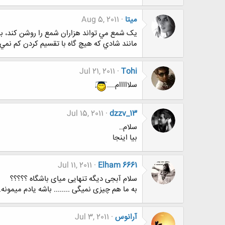
میتا
Aug 5, 2011
يک شمع مي تواند هزاران شمع را روشن کند، ب
مانند شادي که هيچ گاه با تقسيم کردن کم نمي 
Jul 21, 2011
Tohi
سلااااام....
Jul 15, 2011
dzzv_13
سلام..
بیا اینجا
Jul 11, 2011
Elham 6661
سلام آبجی دیگه تنهایی میای باشگاه ؟؟؟؟؟
به ما هم چیزی نمیگی ........ باشه یادم میمونه.
آرانوس
Jul 3, 2011