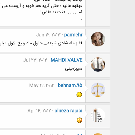
قهقهه عالیه ؛ حتی گریه هم خوبه و آرومت می کن
اما . . . . لعنت به بغض !
.
Jan 12, 2013
parmehr
آغاز ماه شادی شیعه....حلول ماه ربیع الاول مبا
Jul 23, 2012
MAHDI.VALVE
سیبزمینی
May 12, 2012
behnam.95
Apr 14, 2012
alireza rajabi