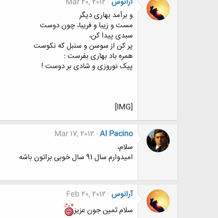
آرانوس
Mar 20, 2012
و برآمد بهاری دیگر
مست و زیبا و فریبا، چون دوست
سبدی پیدا کن،
پر کن از سوسن و سنبل که نکوست
همره باد بهاری بفرست :
پیک نوروزی و شادی بر دوست !
[IMG]
Mar 17, 2012
Al Pacino
سلام،
امیدوارم سال 91 سال خوبی براتون باشه
آرانوس
Feb 20, 2012
سلام ثمین جون عزیز