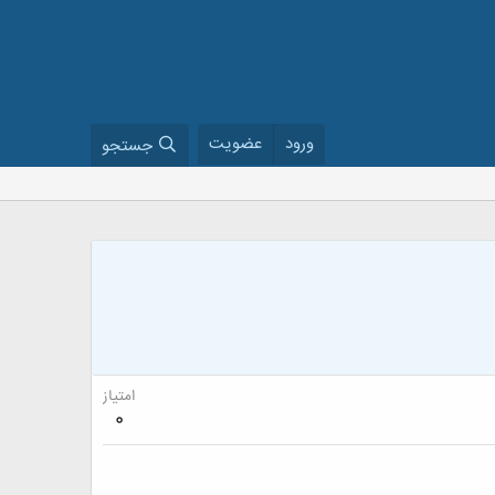
ورود
عضویت
جستجو
امتیاز
0