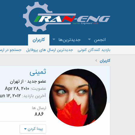
انجمن
جدیدترین‌ها
کاربران
بازدید کنندگان کنونی
جدیدترین ارسال های پروفایل
جستجو در ارس
کاربران
ثمینی
عضو جدید
·
از
تهران
عضویت
Apr 28, 2010
آخرین بازدید
un 12, 2012
ارسال ها
886
پیدا کردن