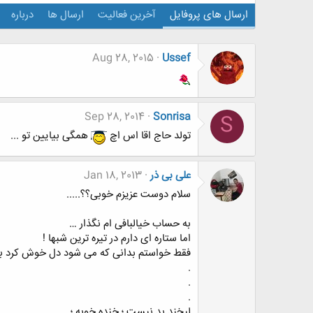
ارسال های پروفایل
آخرین فعالیت
ارسال ها
درباره
Aug 28, 2015
Ussef
Sep 28, 2014
Sonrisa
S
تولد حاج اقا اس اچ
همگی بیایین تو ...
علی بی ذر
Jan 18, 2013
سلام دوست عزیزم خوبی؟؟.....
به حساب خیالبافی ام نگذار …
اما ستاره ای دارم در تیره ترین شبها !
فقط خواستم بدانی که می شود دل خوش کرد ب
.
.
.
لبخند بد نیست ؛ خنده خوبه ؛