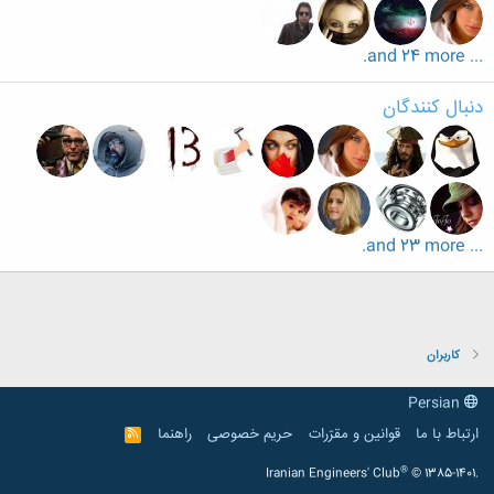
... and 24 more.
دنبال کنندگان
... and 23 more.
کاربران
Persian
ارتباط با ما
قوانین و مقرّرات
حریم خصوصی
راهنما
R
S
S
®
Iranian Engineers' Club
© 1385-1401.