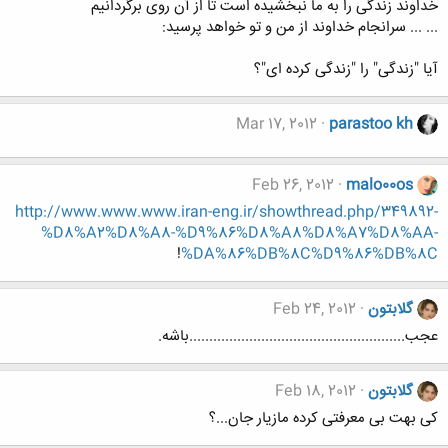
خداوند زندگی را به ما نبخشیده است تا از آن روی برگردانیم
... ... سرانجام خداوند از من و تو خواهد پرسید:
آیا "زندگی" را "زندگی کرده ای"؟
Mar 17, 2012
parastoo kh
Feb 26, 2012
malo00os
http://www.www.www.iran-eng.ir/showthread.php/349892-
%D8%A2%D8%A8-%D9%86%D8%A8%D8%A7%D8%AA-
!
%DA%86%DB%8C%D9%86%DB%8C
گلابتون
Feb 24, 2012
عجب......................................................باشه.
گلابتون
Feb 18, 2012
کی بهت بی معرفتی کرده مازیار جان...؟