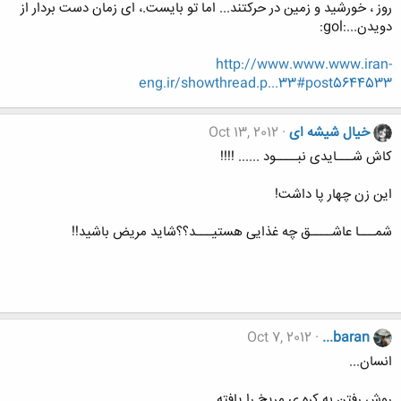
روز ، خورشید و زمین در حرکتند... اما تو بایست.، ای زمان دست بردار از
دویدن...:gol:
http://www.www.www.iran-
eng.ir/showthread.p...33#post5644533
خیال شیشه ای
Oct 13, 2012
کاش شـــایدی نبــــود ...... !!!!
این زن چهار پا داشت!
شمـــا عاشــــق چه غذایی هستیـــد؟؟شاید مریض باشید!!
Oct 7, 2012
...baran
انسان...
روش رفتن به کره ی مریخ را یافته...