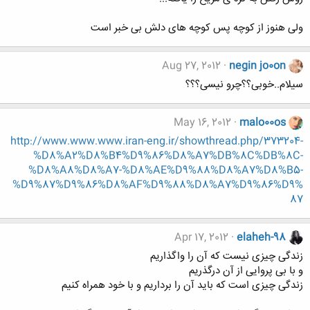
ولی هنوز از کوچه پس کوچه های دلش بی خبر است
Aug 27, 2012
negin jo0on
سیلام..خوبی؟؟چرو نیسی؟؟؟
May 16, 2012
malo00os
http://www.www.www.iran-eng.ir/showthread.php/373204-
%D8%A2%D8%B4%D9%86%D8%A7%DB%8C%DB%8C-
%D8%A8%D8%A7-%D8%AE%D9%88%D8%A7%D8%B5-
%D9%87%D9%86%D8%AF%D9%88%D8%A7%D9%86%D9%
87
Apr 17, 2012
elaheh-98
زندگی چیزی نیست که آن را واگذاریم
و با بی پروایی از آن درگذریم
زندگی چیزی است که باید آن را برداریم و با خود همراه کنیم