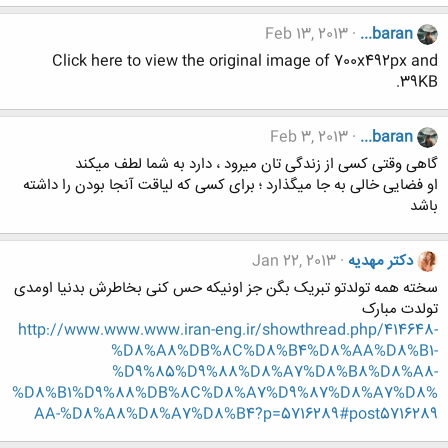
Feb 13, 2013
...baran
Click here to view the original image of 700x492px and
39KB.
Feb 3, 2013
...baran
گاهی وقتی کسی از زندگی تان میرود ، دارد به شما لطف میکند
او فضایی خالی به جا میگذارد ؛ برای کسی که لیاقت آنجا بودن را داشته
باشد
دکتر مهدیه
Jan 22, 2013
سخته همه تولدتو تبریک بگن جز اونیکه حس کنی بخاطرش بدنیا اومدی
تولدت مبارک
http://www.www.www.iran-eng.ir/showthread.php/414648-
%D8%A8%DB%8C%D8%B4%D8%AA%D8%B1-
%D9%85%D9%88%D8%A7%D8%B8%D8%A8-
%D8%B1%D9%88%DB%8C%D8%A7%D9%87%D8%A7%D8%
AA-%D8%A8%D8%A7%D8%B4?p=5716289#post5716289