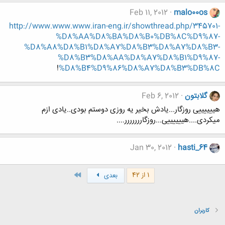
Feb 11, 2012
malo00os
http://www.www.www.iran-eng.ir/showthread.php/345701-
%D8%AA%D8%BA%D8%B0%DB%8C%D9%87-
%D8%A8%D8%B1%D8%A7%D8%B3%D8%A7%D8%B3-
%D8%B3%D8%AA%D8%A7%D8%B1%D9%87-
!
%D8%B4%D9%86%D8%A7%D8%B3%DB%8C
گلابتون
Feb 6, 2012
هییییییی روزگار...یادش بخیر یه روزی دوستم بودی..یادی ازم
میکردی....هییییییی...روزگاررررررر....
Jan 30, 2012
hasti_64
آخر
1 از 42
بعدی
کاربران