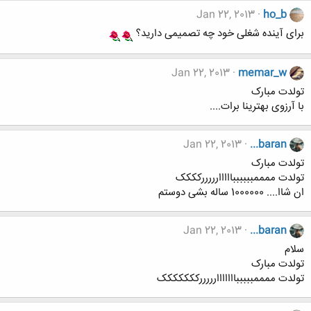
Jan 22, 2013
ho_b
برای آینده شغلی خود چه تصمیمی دارید؟
Jan 22, 2013
memar_w
تولدت مبارک
با آرزوی بهترینا برات....
Jan 22, 2013
...baran
تولدت مبارک
تولدت ممممببببببااااارررررکککک
ان شاا.... 1000000 ساله بشی دوستم
Jan 22, 2013
...baran
سلام
تولدت مبارک
تولدت ممممبببببااااااارررررککککککک