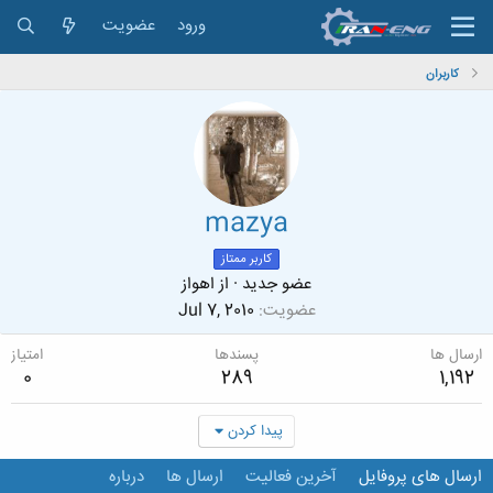
ورود
عضویت
کاربران
mazya
کاربر ممتاز
عضو جدید
·
از
اهواز
عضویت
Jul 7, 2010
ارسال ها
پسندها
امتیاز
0
289
1,192
پیدا کردن
ارسال های پروفایل
آخرین فعالیت
ارسال ها
درباره