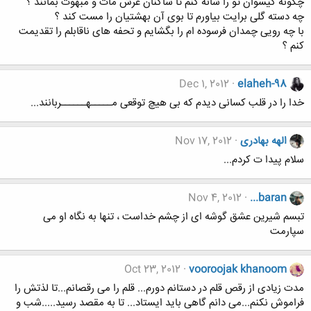
چگونه گیسوان تو را شانه کنم تا ساکنان عرش مات و مبهوت بمانند ؟
چه دسته گلی برایت بیاورم تا بوی آن بهشتیان را مست کند ؟
با چه رویی چمدان فرسوده ام را بگشایم و تحفه های ناقابلم را تقدیمت
کنم ؟
Dec 1, 2012
elaheh-98
خدا را در قلب کسانی دیدم که بی هیچ توقعی مـــــهــــــربانند...
الهه بهادری
Nov 17, 2012
سلام پیدا ت کردم...
Nov 4, 2012
...baran
تبسم شیرین عشق گوشه ای از چشم خداست ، تنها به نگاه او می
سپارمت
Oct 23, 2012
vooroojak khanoom
مدت زیادی از رقص قلم در دستانم دورم... قلم را می رقصانم...تا لذتش را
فراموش نکنم...می دانم گاهی باید ایستاد... تا به مقصد رسید.....شب و