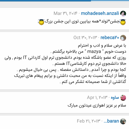
Mar 31, 2014
mohadeseh.anzali
جشن*تولد*همه بیایین توی این جشن بزرگ
Oct 30, 2013
rebeca20
با عرض سلام و ادب و احترام
دوست خوبم " mazya " من بالاخره برگشتم .
روزی که عضو باشگاه شده بودم, دانشجوی ترم اول کاردانی IT بودم , ولی
حالا دانشجوی ترم دوم کارشناسیIT هستم .
کجا بودم و چرا آمدم , داستانش مفصله . پس بی خیال میشویم .
واقعاً از اینکه نسبت به من محبت داشتی و برایم پیغام های تبریک
گذاشتی از شما صمیمانه تشکر می کنم .
ساوه
Apr 1, 2013
سلام بر عزیز اهوازی عیدتون مبارک
Feb 21, 2013
...baran