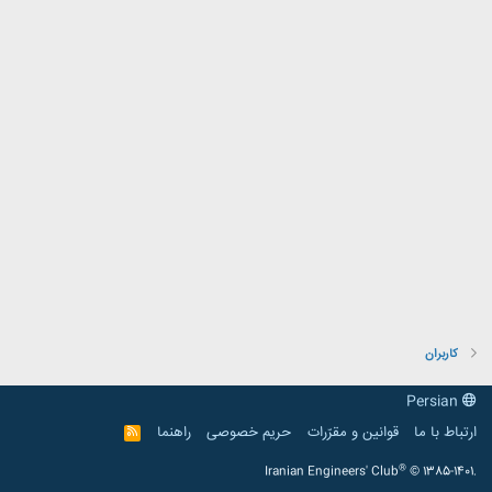
کاربران
Persian
ارتباط با ما
قوانین و مقرّرات
حریم خصوصی
راهنما
R
S
S
®
Iranian Engineers' Club
© 1385-1401.