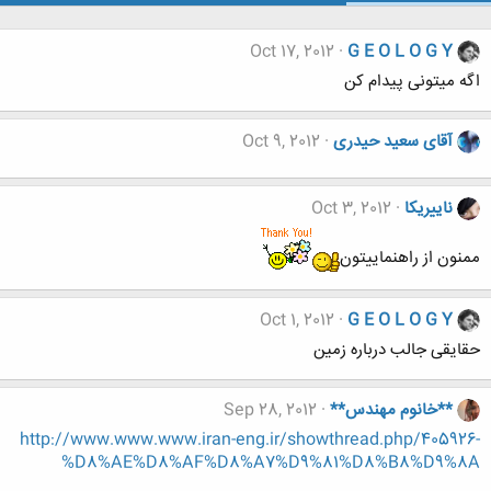
Oct 17, 2012
G E O L O G Y
اگه میتونی پیدام کن
آقای سعید حیدری
Oct 9, 2012
ناییریکا
Oct 3, 2012
ممنون از راهنماییتون
Oct 1, 2012
G E O L O G Y
حقایقی جالب درباره زمین
**خانوم مهندس**
Sep 28, 2012
http://www.www.www.iran-eng.ir/showthread.php/405926-
%D8%AE%D8%AF%D8%A7%D9%81%D8%B8%D9%8A