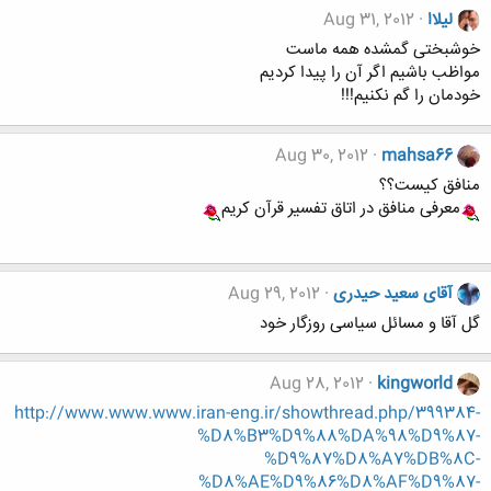
لیلاا
Aug 31, 2012
خوشبختی گمشده همه ماست
مواظب باشیم اگر آن را پیدا کردیم
خودمان را گم نکنیم!!!
Aug 30, 2012
mahsa66
منافق کیست؟؟
معرفی منافق در اتاق تفسیر قرآن کریم
آقای سعید حیدری
Aug 29, 2012
گل آقا و مسائل سیاسی روزگار خود
Aug 28, 2012
kingworld
http://www.www.www.iran-eng.ir/showthread.php/399384-
%D8%B3%D9%88%DA%98%D9%87-
%D9%87%D8%A7%DB%8C-
%D8%AE%D9%86%D8%AF%D9%87-