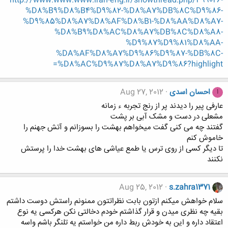
http://www.www.www.iran-eng.ir/showthread.php/399026-
%D8%B9%D8%B4%D9%82-%D8%A7%DB%8C%D9%86-
%D9%85%D8%A7%D8%AF%D8%B1-%D8%AA%D8%A7-
%D8%B9%D8%AC%D8%A7%DB%8C%D8%A8-
%D9%87%D9%81%D8%AA-
%DA%AF%D8%A7%D9%86%D9%87-%DB%8C-
%D8%AC%D9%87%D8%A7%D9%86?highlight=
احسان اسدی
Aug 27, 2012
ا
عارفی پیر را دیدند پر از رنج تجربه ء زمانه
مشعلی در دست و مشک آبی بر پشت
گفتند چه می کنی گفت میخواهم بهشت را بسوزانم و آتش جهنم را
خاموش کنم
تا دیگر کسی از روی ترس یا طمع عیاشی های بهشت خدا را پرستش
نکنند
Aug 25, 2012
s.zahra1371
سلام خواهش میکنم ازتون بابت نظراتتون ممنونم راستش دوست داشتم
بقیه چه نظری میدن و قرار گذاشتم خودم دخالتی نکن هرکسی یه نوع
اعتقاد داره و این به خودش ربط داره من خواستم یه تلنگر باشم واسه