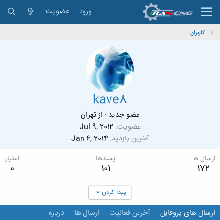
ورود
عضویت
کاربران
kave8
عضو جدید
·
از
تهران
عضویت
Jul 9, 2012
آخرین بازدید
Jan 6, 2014
ارسال ها
پسندها
امتیاز
0
101
172
پیدا کردن
ارسال های پروفایل
آخرین فعالیت
ارسال ها
درباره