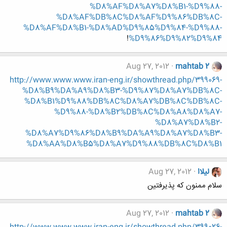
%D8%AF%D8%A7%D8%B1-%D9%88-
%D8%AF%DB%8C%D8%AF%D9%86%DB%8C-
%D8%AF%D8%B1-%D8%AD%D9%85%D9%84-%D9%88-
!
%D9%86%D9%82%D9%84
Aug 27, 2012
mahtab 2
http://www.www.www.iran-eng.ir/showthread.php/399069-
%D8%B9%DA%A9%D8%B3-%D9%87%D8%A7%DB%8C-
%D8%B1%D9%88%DB%8C%D8%A7%DB%8C%DB%8C-
%D9%88-%D8%B2%DB%8C%D8%A8%D8%A7-
%D8%A7%D8%B2-
%D8%A7%D9%86%D8%B9%DA%A9%D8%A7%D8%B3-
%D8%AA%D8%B5%D8%A7%D9%88%DB%8C%D8%B1
لیلاا
Aug 27, 2012
سلام ممنون که پذیرفتین
Aug 27, 2012
mahtab 2