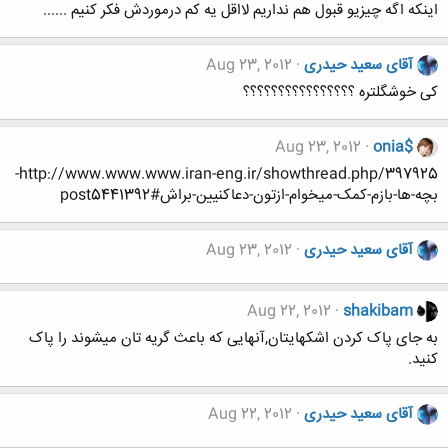
اینکه اگه چیزیو قبول هم نداریم لااقل یه کم درموردش فکر کنیم ......
آقای سعید حیدری
Aug 23, 2012
کی خوشگلتره ؟؟؟؟؟؟؟؟؟؟؟؟؟؟؟؟
Aug 23, 2012
onia$
http://www.www.www.iran-eng.ir/showthread.php/397925-
بچه-ها-بازم-کمک-میخوام-ازتون-دعاکنیین-براش#post5441392
آقای سعید حیدری
Aug 23, 2012
Aug 22, 2012
shakibam
به جای پاک کردن اشکهایتان,آنهایی که باعث گریه تان میشوند را پاک
کنید.
آقای سعید حیدری
Aug 22, 2012