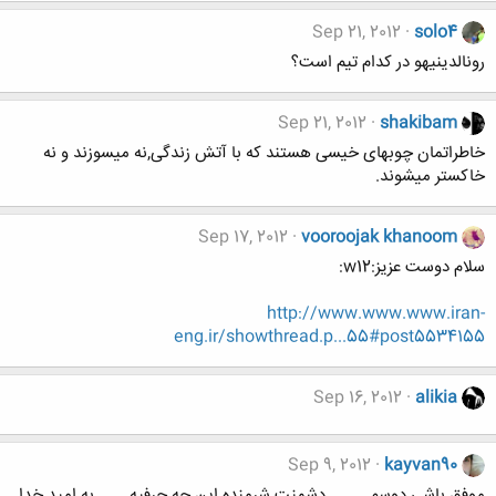
Sep 21, 2012
solo4
رونالدینیهو در کدام تیم است؟
Sep 21, 2012
shakibam
خاطراتمان چوبهای خیسی هستند که با آتش زندگی,نه میسوزند و نه
خاکستر میشوند.
Sep 17, 2012
vooroojak khanoom
سلام دوست عزیز:w12:
http://www.www.www.iran-
eng.ir/showthread.p...55#post5534155
Sep 16, 2012
alikia
Sep 9, 2012
kayvan90
موفق باشي دوسم..........دشمنت شرمنده اين چه حرفيه........به اميد خدا