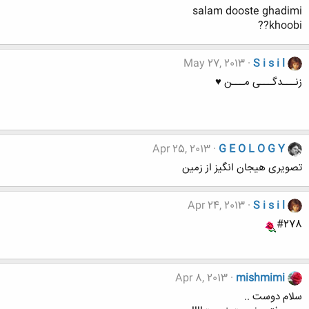
salam dooste ghadimi
khoobi??
May 27, 2013
S i s i l
زنـــدگـــی مـــن ♥
Apr 25, 2013
G E O L O G Y
تصویری هیجان انگیز از زمین
Apr 24, 2013
S i s i l
#278
Apr 8, 2013
mishmimi
سلام دوست ..