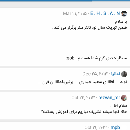
Mar 21, 2015
E . H . S . A . N
با سلام
ضمن تبریک سال نو، تالار هنر برگزار می کند ..
منتظر حضور گرم شما هستیم | :gol:
امالیا
Dec 25, 2013
تولد.....آقااااي سعيد حيدري... ابرفيزيكدااااان قرن......
Oct 22, 2013
rezvan_mr
سلام اقا ..
حالا کجا میشه تشریف بیاریم برای آموزش بسکت؟
Oct 19, 2013
mpb