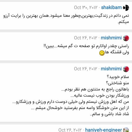
Oct 30, 2012
shakibam
نمی دانم در زندگیت,بهترین,چطور معنا میشود.همان بهترین را برایت آرزو
میکنم.
Oct 26, 2012
mishmimi
راستی چقدر اواتارم تو صفحه ت گم میشه...ببین!!
ولی قشنگه ها
Oct 26, 2012
mishmimi
سلام خوبید؟
منو شناختی؟
باهاتون راجع به متنتون هم نظر بودم...
ورزشکار بودن خوب نیست عالیه...
من که اهل ورزش نیستم ولی خیلی دوست دارم ورزش و ورزشکارو...
از این متن خوشگلا واسه منم بفرستید خوشحال میشم ...
شاد شاد باشی و سالم..
Oct 26, 2012
haniyeh-engineer