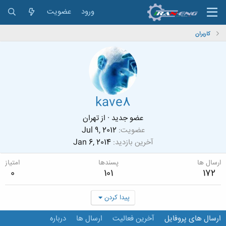
ورود
عضویت
کاربران
kave8
عضو جدید
·
از
تهران
عضویت
Jul 9, 2012
آخرین بازدید
Jan 6, 2014
ارسال ها
پسندها
امتیاز
0
101
172
پیدا کردن
ارسال های پروفایل
آخرین فعالیت
ارسال ها
درباره