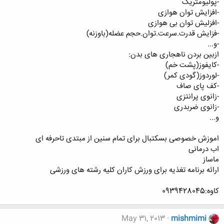
-پولیومتریک
-افزایش توان هوازی
-افزلیش توان بی هوازی
-فزایش قدرت.سرعت.توان.حجم عضله(باوزنه)
-و...
ازبین بردن ناهجاری های بدن:
-کایفوز(پشت خم)
-لوردوز(گودی کمر)
-کف پای صاف
-زانوی پرانتزی
-زانوی ضربدری
و...
اموزش خصوصی بسکتبال برای تمام سنین از مبتدی تاحرفه ای
اب درمانی
ماساز
ارائه برنامه تغذیه برای ورزش کاران کلیه رشته های ورزشی
کاوه:0939428045
May 31, 2013
mishmimi