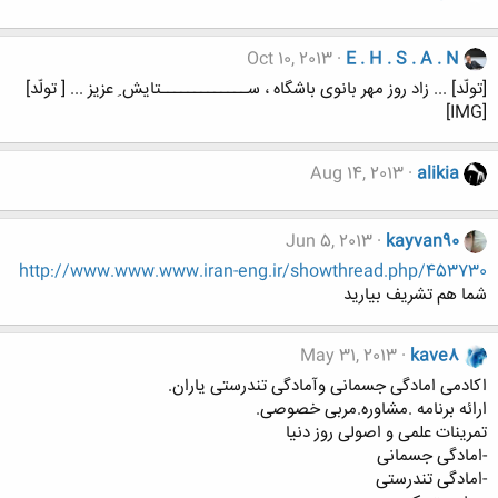
Oct 10, 2013
E . H . S . A . N
[تولّد] ... زاد روز مهر بانوی باشگاه ، ســـــــــــــتایش ِ عزیز ... [ تولّد]
[IMG]
Aug 14, 2013
alikia
Jun 5, 2013
kayvan90
http://www.www.www.iran-eng.ir/showthread.php/453730
شما هم تشریف بیارید
May 31, 2013
kave8
اکادمی امادگی جسمانی وآمادگی تندرستی یاران.
ارائه برنامه .مشاوره.مربی خصوصی.
تمرینات علمی و اصولی روز دنیا
-امادگی جسمانی
-امادگی تندرستی