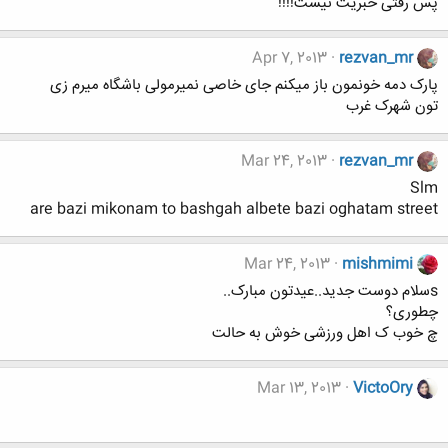
پس رفتی خبریت نیست!!!!
Apr 7, 2013
rezvan_mr
پارک دمه خونمون باز میکنم جای خاصی نمیرمولی باشگاه میرم زی
تون شهرک غرب
Mar 24, 2013
rezvan_mr
Slm
are bazi mikonam to bashgah albete bazi oghatam street
Mar 24, 2013
mishmimi
sسلام دوست جدید..عیدتون مبارک..
چطوری؟
چ خوب ک اهل ورزشی خوش به حالت
Mar 13, 2013
VictoOry