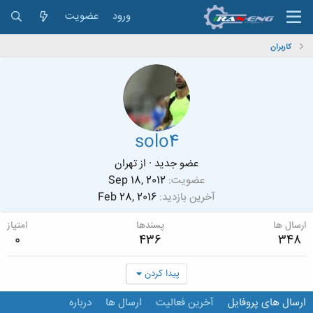
ورود
عضویت
کاربران
solo4
عضو جدید
·
از
تهران
عضویت
Sep 18, 2012
آخرین بازدید
Feb 28, 2016
ارسال ها
پسندها
امتیاز
0
436
348
پیدا کردن
ارسال های پروفایل
آخرین فعالیت
ارسال ها
درباره