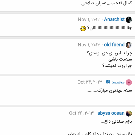
کمال تعجب _ عمران صلاحی
Nov 1, 2013
Anarchist
جاااااااااااااااااااااااااااااان؟
Nov 1, 2013
old friend
چرا با این ای دی اومدی؟
سلامت باشی
چرا روت نمیشد؟
محممد آقا
Oct 24, 2013
م
سلام عیدتون مبارک.........
Oct 24, 2013
abyss ocean
بازم صندلی داغ....
نظر سنجی صندلی داغ کلوپ ابیدلان