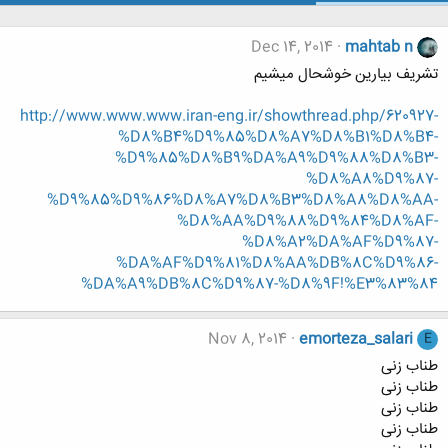
Dec 14, 2014
mahtab n
تشریف بیارین خوشحال میشیم
http://www.www.www.iran-eng.ir/showthread.php/620927-
%D8%B4%D9%85%D8%A7%D8%B1%D8%B4-
%D9%85%D8%B9%DA%A9%D9%88%D8%B3-
%D8%A8%D9%87-
%D9%85%D9%86%D8%A7%D8%B3%D8%A8%D8%AA-
%D8%AA%D9%88%D9%84%D8%AF-
%D8%A2%DA%AF%D9%87-
%DA%AF%D9%81%D8%AA%DB%8C%D9%86-
%DA%A9%DB%8C%D9%87-%D8%9F!%E3%83%84
Nov 8, 2014
emorteza_salari
E
طناب زنی
طناب زنی
طناب زنی
طناب زنی