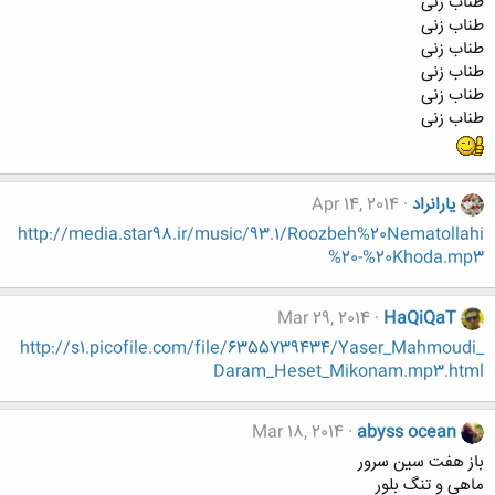
طناب زنی
طناب زنی
طناب زنی
طناب زنی
طناب زنی
طناب زنی
یارانراد
Apr 14, 2014
http://media.star98.ir/music/93.1/Roozbeh%20Nematollahi
%20-%20Khoda.mp3
Mar 29, 2014
HaQiQaT
http://s1.picofile.com/file/6355739434/Yaser_Mahmoudi_
Daram_Heset_Mikonam.mp3.html
Mar 18, 2014
abyss ocean
باز هفت سین سرور
ماهی و تنگ بلور