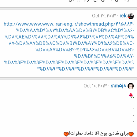
Oct 12, 2013
rek
http://www.www.www.iran-eng.ir/showthread.php/495884-
%D8%A8%D9%87%D8%AA%D8%B1%DB%8C%D9%86-
%D8%AE%D9%88%D8%A7%D9%86%D9%86%D8%AF%D9%
87-%D8%A7%DB%8C%D8%B1%D8%A7%D9%86%DB%8C-
%D8%A7%D8%B2-%D9%86%D8%B8%D8%B1-
%D8%B4%D9%85%D8%A7-
%D8%9F%D8%9F%D8%9F%D8%9F%D8%9F%D8%9F%D8%9
F%D8%9F%D8%9F%D8%9F%D8%9F%D8%9F
Oct 10, 2013
s1m5j8
.
.
.
برای شادی روح آقا داماد صلوات!