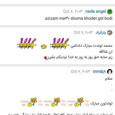
Oct 8, 2013
neda angel
N
azizam me30 shoma khodet gol bodi
یارانراد
Oct 7, 2013
محمد تولدت مبارک داداشی
ان شاالله
زیر سایه حق روز به روز به خدا نزدیکتر بشی
Oct 7, 2013
s1m5j8
سلام.
.
.
تولدتون مبارک
امیدوارم در پناه امام زمان عجل الله تعالی فرجه الشریف زندگی خوب و