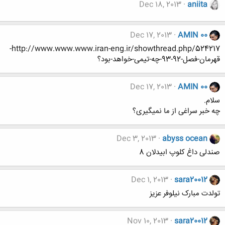
Dec 18, 2013
aniita
Dec 17, 2013
AMIN 00
http://www.www.www.iran-eng.ir/showthread.php/524217-
قهرمان-فصل-92-93-چه-تیمی-خواهد-بود؟
Dec 17, 2013
AMIN 00
سلام.
چه خبر سراغی از ما نمیگیری؟
Dec 3, 2013
abyss ocean
صندلی داغ کلوپ ابیدلان 8
Dec 1, 2013
sara20012
تولدت مبارک نیلوفر عزیز
Nov 10, 2013
sara20012