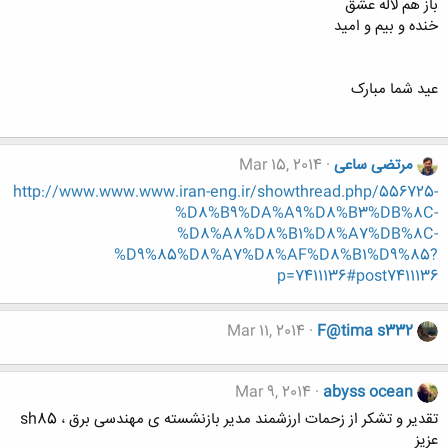
باز هم لاله عشق
خنده و بیم و امید
عید شما مبارک
مرتضی ساعی
Mar 15, 2014
http://www.www.www.iran-eng.ir/showthread.php/556725-
%D8%B9%DA%A9%D8%B3%DB%8C-
%D8%A8%D8%B1%D8%A7%DB%8C-
%D9%85%D8%A7%D8%AF%D8%B1%D9%85?
p=7411136#post7411136
Mar 11, 2014
F@tima s332
Mar 9, 2014
abyss ocean
تقدیر و تشکر از زحمات ارزشمند مدیر بازنشسته ی مهندسی برق ، sh85
عزیز