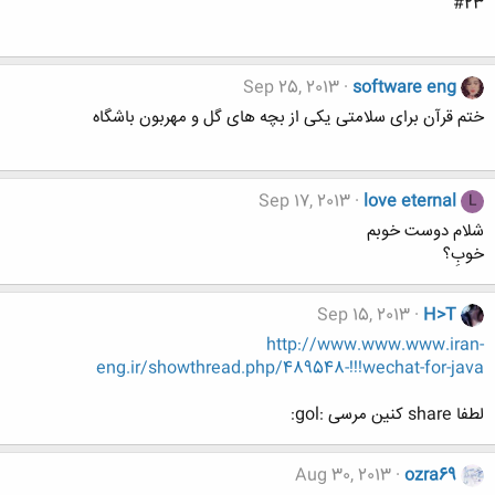
#23
Sep 25, 2013
software eng
ختم قرآن برای سلامتی یکی از بچه های گل و مهربون باشگاه
Sep 17, 2013
love eternal
L
شلام دوست خوبم
خوبِ؟
Sep 15, 2013
H>T
http://www.www.www.iran-
eng.ir/showthread.php/489548-!!!wechat-for-java
لطفا share کنین مرسی :gol:
Aug 30, 2013
ozra69