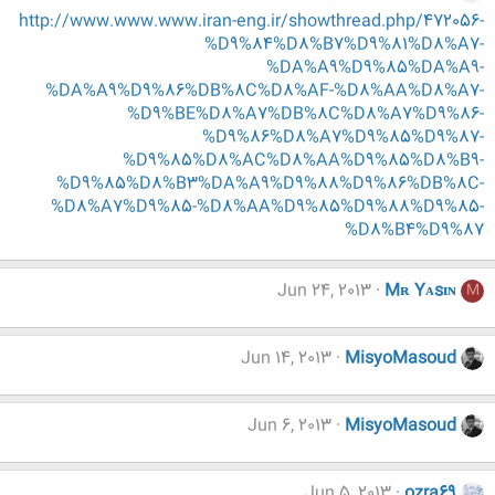
http://www.www.www.iran-eng.ir/showthread.php/472056-
%D9%84%D8%B7%D9%81%D8%A7-
%DA%A9%D9%85%DA%A9-
%DA%A9%D9%86%DB%8C%D8%AF-%D8%AA%D8%A7-
%D9%BE%D8%A7%DB%8C%D8%A7%D9%86-
%D9%86%D8%A7%D9%85%D9%87-
%D9%85%D8%AC%D8%AA%D9%85%D8%B9-
%D9%85%D8%B3%DA%A9%D9%88%D9%86%DB%8C-
%D8%A7%D9%85-%D8%AA%D9%85%D9%88%D9%85-
%D8%B4%D9%87
Jun 24, 2013
Mʀ Yᴀsɪɴ
M
Jun 14, 2013
MisyoMasoud
Jun 6, 2013
MisyoMasoud
Jun 5, 2013
ozra69