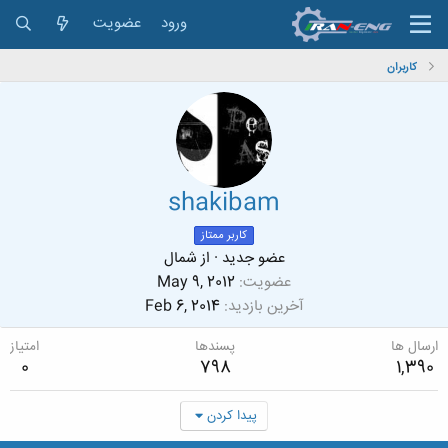
ورود
عضویت
کاربران
shakibam
کاربر ممتاز
عضو جدید
·
از
شمال
عضویت
May 9, 2012
آخرین بازدید
Feb 6, 2014
ارسال ها
پسندها
امتیاز
0
798
1,390
پیدا کردن