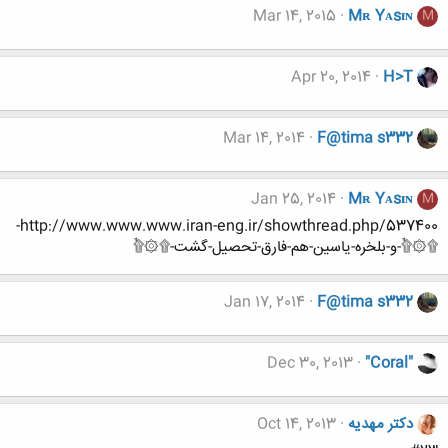
Mar 14, 2015
Mʀ Yᴀsɪɴ
M
Apr 20, 2014
H>T
Mar 14, 2014
F@tima s332
Jan 25, 2014
Mʀ Yᴀsɪɴ
M
http://www.www.www.iran-eng.ir/showthread.php/537400-
۩۞۩ٌ-و-بلخره-یاسین-هم-فارق-تحصیل-گشت-۩۞۩ٌ
Jan 17, 2014
F@tima s332
Dec 30, 2013
"Coral"
دکتر مهدیه
Oct 14, 2013