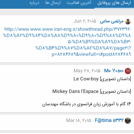
ارسال های پروفایل
آخرین فعالیت
ارسال ها
درباره
مرتضی ساعی
Jun 2, 2015
http://www.www.www.iran-eng.ir/showthread.php/372392-
%D8%A2%D9%84%D8%A8%D9%80%D9%80%D9%88%D9%8
5-%D8%B9%DA%A9%D8%B3-
%D8%B4%D9%87%D8%AF%D8%A7/page21?
p=8284689&viewfull=1#post8284689
May 28, 2015
Mʀ Yᴀsɪɴ
M
[داستان تصویری] Le Cow-boy
[داستان تصویری] Mickey Dans l'Espace
14 گام با آموزش زبان فرانسوی در باشگاه مهندسان
Mar 18, 2015
F@tima s332