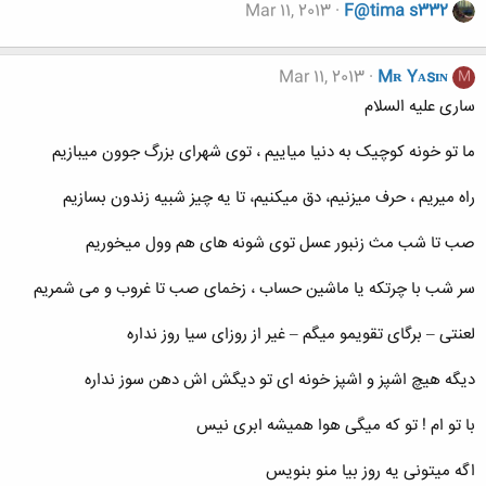
Mar 11, 2013
F@tima s332
Mar 11, 2013
Mʀ Yᴀsɪɴ
M
ساری علیه السلام
ما تو خونه کوچیک به دنیا میاییم ، توی شهرای بزرگ جوون میبازیم
راه میریم ، حرف میزنیم، دق میکنیم، تا یه چیز شبیه زندون بسازیم
صب تا شب مث زنبور عسل توی شونه های هم وول میخوریم
سر شب با چرتکه یا ماشین حساب ، زخمای صب تا غروب و می شمریم
لعنتی – برگای تقویمو میگم – غیر از روزای سیا روز نداره
دیگه هیچ اشپز و اشپز خونه ای تو دیگش اش دهن سوز نداره
با تو ام ! تو که میگی هوا همیشه ابری نیس
اگه میتونی یه روز بیا منو بنویس