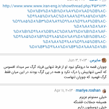
http://www.www.www.iran-eng.ir/showthread.php/453823-
%D8%B7%D8%B1%D8%A7%D8%AD%DB%8C-
%D9%85%D8%AC%D8%AA%D9%85%D8%B9-
%D9%85%D8%B3%DA%A9%D9%88%D9%86%DB%8C-
%D8%A8%D8%A7-
%D8%B1%D9%88%DB%8C%DA%A9%D8%B1%D8%AF-
%D9%85%D8%B9%D9%85%D8%A7%D8%B1%DB%8C-
%D8%A8%D9%88%D9%85%DB%8C-
%D8%B4%D9%88%D8%B4%D8%AA%D8%B1
سایرس
Jun 3, 2013
چوپان قصه ما دروغگو نبود او از فرط تنهایی فریاد گرگ سر میداد افسوس
که کسی تنهاییش را درک نکرد و همه در پی گرگ بودند در این میان فقط
گرگ فهمید که چوپان تنهاست
Apr 11, 2013
mariye.roshan
خیلی ممنونم عزیزم
همیشه جملاتت قشنگه
خیلی دوسشون دارم