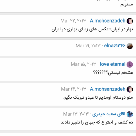
ممنونم
Mar 22, 2013
A.mohsenzadeh
بهار در ایران+عکس های زیبای بهاری در ایران
Mar 19, 2013
elnaz1366
Mar 15, 2013
love eternal
L
عشخم نيستي؟؟؟؟؟؟؟
Mar 14, 2013
A.mohsenzadeh
منو دوستام اومدیم تا عیدو تبریک بگیم.
آقای سعید حیدری
Mar 13, 2013
ده کشف و اختراع که جهان را تغییر دادند