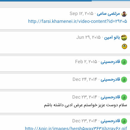
مرتضی ساعی
Sep 12, 2015
http://farsi.khamenei.ir/video-content?id=29205
بانو امین
Jun 29, 2015
قادرحسینی
Feb 2, 2015
ق
قادرحسینی
Dec 24, 2014
ق
قادرحسینی
Dec 23, 2014
ق
سلام دوست عزیز خواستم عرض ادبی داشته باشم
قادرحسینی
Dec 23, 2014
ق
http://8pic.ir/images/hersh5wax3638bzrav6z.gif