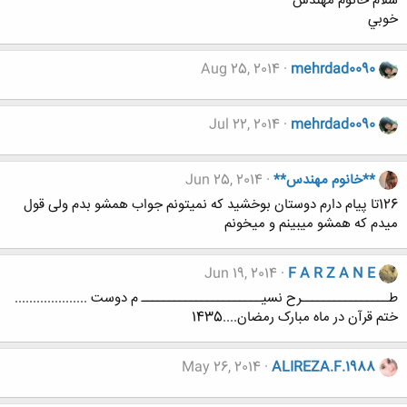
سلام خانوم مهندس
خوبي
Aug 25, 2014
mehrdad0090
Jul 22, 2014
mehrdad0090
**خانوم مهندس**
Jun 25, 2014
126تا پیام دارم دوستان بوخشید که نمیتونم جواب همشو بدم ولی قول
میدم که همشو میبینم و میخونم
Jun 19, 2014
F A R Z A N E
طــــــــــــــــرح نسیــــــــــــــــــــــ م دوست ....................
ختم قرآن در ماه مبارک رمضان....1435
May 26, 2014
ALIREZA.F.1988