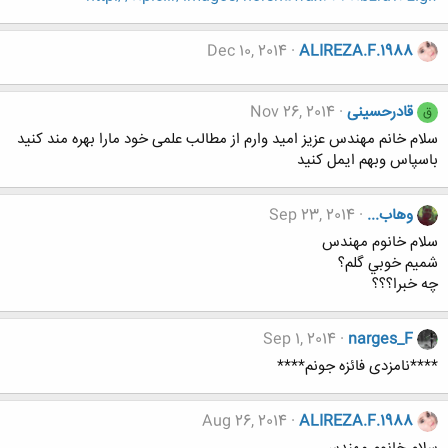
Dec 10, 2014
ALIREZA.F.1988
قادرحسینی
Nov 26, 2014
ق
سلام خانم مهندس عزیز امید وارم از مطالب علمی خود مارا بهره مند کنید
باسپاس وبهم ایمل کنید
وهاب...
Sep 23, 2014
سلام خانوم مهندس
شميم خوبي گلم؟
چه خبرا؟؟؟
Sep 1, 2014
narges_F
****نامزدی فائزه جونم****
Aug 26, 2014
ALIREZA.F.1988