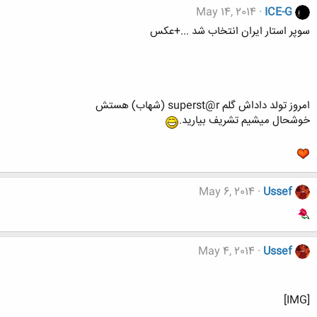
May 14, 2014
ICE-G
سوپر استار ایران انتخاب شد ...+عکس
امروز تولد داداش گلم superst@r (شهاب) هستش
خوشحال میشیم تشریف بیارید.
May 6, 2014
Ussef
May 4, 2014
Ussef
[IMG]