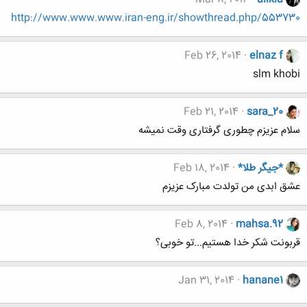
http://www.www.www.iran-eng.ir/showthread.php/553730
Feb 26, 2014
elnaz f
slm khobi
Feb 21, 2014
sara_20
سلام عزیزم چطوری گرفتاری وقت نمیشه
*جیگر طلا*
Feb 18, 2014
عشق ابدی من تولدت مبارک عزیزم
Feb 8, 2014
mahsa.92
قربونت شکر خدا هستیم...تو خوبی؟
Jan 31, 2014
hanane1