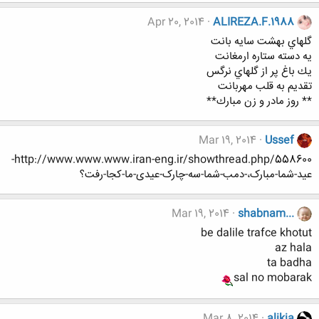
Apr 20, 2014
ALIREZA.F.1988
گلهاي بهشت سايه بانت
يه دسته ستاره ارمغانت
يك باغ پر از گلهاي نرگس
تقديم به قلب مهربانت
** روز مادر و زن مبارك**
Mar 19, 2014
Ussef
http://www.www.www.iran-eng.ir/showthread.php/558600-
عید-شما-مبارک،-دمب-شما-سه-چارک-عیدی-ما-کجا-رفت؟
Mar 19, 2014
shabnam...
be dalile trafce khotut
az hala
ta badha
sal no mobarak
Mar 8, 2014
alikia