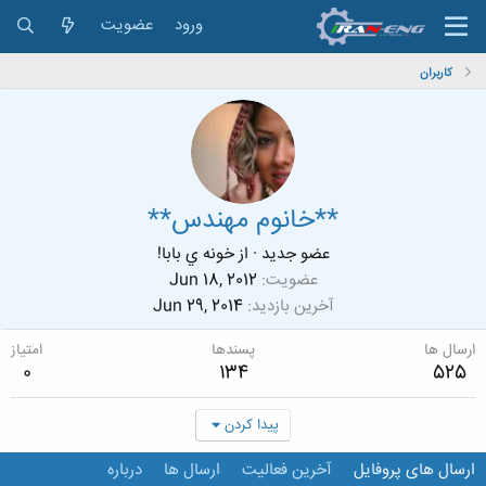
ورود
عضویت
کاربران
**خانوم مهندس**
عضو جدید
·
از
خونه ي بابا!
عضویت
Jun 18, 2012
آخرین بازدید
Jun 29, 2014
ارسال ها
پسندها
امتیاز
0
134
525
پیدا کردن
ارسال های پروفایل
آخرین فعالیت
ارسال ها
درباره