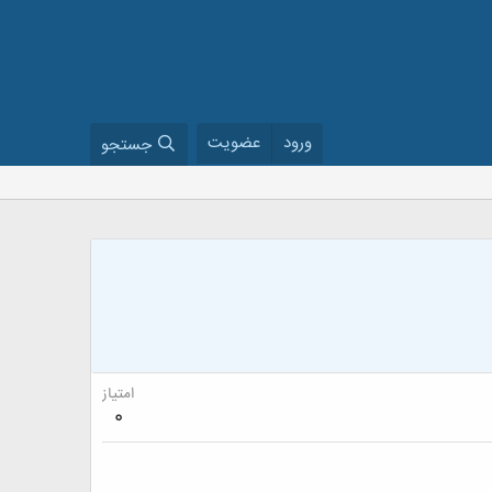
ورود
عضویت
جستجو
امتیاز
0