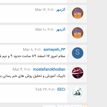
آذرمهر
Mar 12, 2011
آذرمهر
Mar 10, 2011
Mar 8, 2011
somayeh_63
S
سلام امروز 17 اسفند 89 ساعت حدود 9 و نیم شبه.......نمیدونم چرا یادشما افتادم.............خدا کنه شما هم جایی که هستین به یاد ما بیفتین!!!
Mar 4, 2011
mostafanokhodian
تاپیک آموزش و تحلیل روش های خبر رسانی به
Feb 26, 2011
EECi