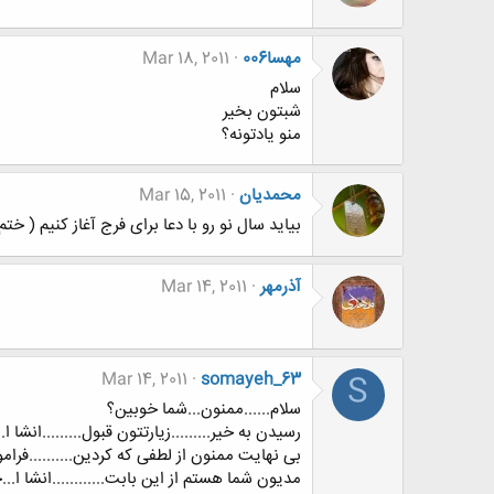
مهسا006
Mar 18, 2011
سلام
شبتون بخیر
منو یادتونه؟
محمدیان
Mar 15, 2011
بیاید سال نو رو با دعا برای فرج آغاز کنیم (
آذرمهر
Mar 14, 2011
Mar 14, 2011
somayeh_63
S
سلام......ممنون...شما خوبین؟
رسیدن به خیر.........زیارتتون قبول.........انش
بی نهایت ممنون از لطفی که کردین..........فرا
مدیون شما هستم از این بابت............انشا ا...