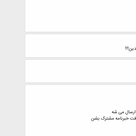
ین!!!
 ارسال می شه