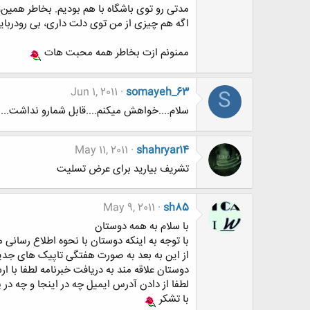
مدتی رو توی باشگاه با هم بودیم. بخاطر همین،
اگه هم چیزی از من توی دلت داری، بی رودربای
ممنونم ازت بخاطر همه محبت هات
Jun 1, 2011
somayeh_63
S
سلام....خواهش میکنم....قابل شمارو نداشت....
May 11, 2011
shahryar14
تشریف بیارید برای عرض تسلیت
May 9, 2011
sh85
با سلام به همه دوستان
با توجه به اینکه دوستان با نحوه اطلاع رسانی
از این به بعد به صورت هفتگی تاپیک های جدید 
دوستان علاقه مند به دریافت خبرنامه لطفا با ارسال ایمیل به آدرس signaliraneng@gmail.com با عن
لطفا از دادن آدرس ایمیل چه در اینجا و چه د
با تشکر