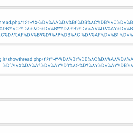
showthread.php/464095-%D8%AA%D8%B4%DB%8C%DB%8C%D
%DB%8C-%D8%8C-%D8%B3%D8%B1%D8%A8%D8%A7%D8%B
C%D8%AF%D8%B9%D9%84%DB%8C-%D8%AF%D8%B1-%D8
-eng.ir/showthread.php/461403-%D8%B2%DB%8C%D8%A8%D
%D9%85%DA%A9%D8%A7%D9%86-%D9%87%D8%A7%DB%