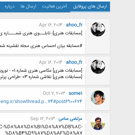
ارسال های پروفایل
آخرین فعالیت
ارسال ها
درباره
Apr 16, 2014
ahoo_fr
[مسابقات هنری]- تابلـــوی هنری شمــــاره ی 7 بچه های باشگــــاه مهندســـان ایران - آلات موسی
#مسابقه بیان احساس هنری مجله نقشینه شمار
Apr 16, 2014
ahoo_fr
[مسابقات هنری] عکاسی هنری شماره 01 - نوروز و طبیعت
[مسابقات هنری] نقاشی شماره 03 -طراحی پرتره
Oct 7, 2013
some1
ng.ir/showthread.p...74#post6900674
مرتضی ساعی
Sep 12, 2013
DB%8C-%D8%A8%D8%B1%D8%A7%DB%8C-
%D8%B4%D9%87%D8%AF%D8%A7