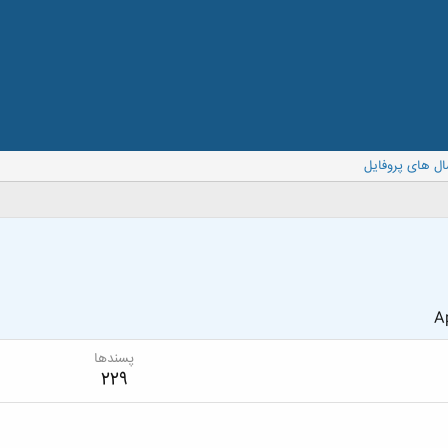
ال های پروفایل
Ap
پسندها
229