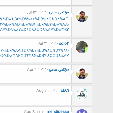
مرتضی ساعی
Jul 13, 2013
8%B9-%D8%B4%D9%87%DB%8C%D8%AF-
2-%D8%AD%D8%B6%D8%B1%D8%AA-
%A7%D9%87%D9%88%D8%A7%D8%B2
Jul 3, 2013
solo4
8%A7-%D8%AA%D8%B1%DB%8C%D9%86-
8C-%D8%AF%D9%86%DB%8C%D8%A7
مرتضی ساعی
Apr 4, 2013
Aug 29, 2012
EECi
Aug 8, 2012
mehdipesse