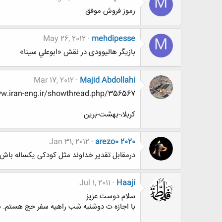
M
رموز فروش موفق
May 26, 2012
mehdipesse
M
بازیگر هالیوودی در نقش «ابوعلي سينا»
Mar 17, 2012
Majid Abdollahi
www.www.www.iran-eng.ir/showthread.php/356567
کربلا،-بهشت-برین
Jan 31, 2012
arezo0 2020
درمقابل تقدیر خداوند مثل کودکی یکساله باش 
Jul 1, 2011
Haaji
سلام دوست عزیز
با اجازه ت دوشنبه شب راهیه سفر حج هستم. بخ