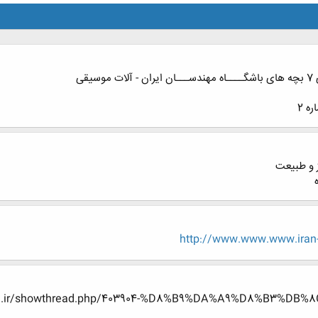
قی
ه 2
http://www.www.www.iran-e
n-eng.ir/showthread.php/403904-%D8%B9%DA%A9%D8%B3%