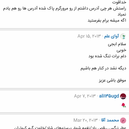
خداقوت
راستش هر چی آدرس داشتم از رو مرورگرم پاک شده آدرس ها رو هم یادم
نمیاد
اگه میشه برام بفرستید
آوای علم
Apr 15, 2013
سلام ابجی
خوبی
دلم برات تنگ شده بود
دیگه نشد در کنار هم باشیم
موفق باشی عزیز
Apr 7, 2013
ali135ugd
محممد آقا
Mar 20, 2013
م
عطر نرگس ،رقص باد/نغمه شوق پرستوهای شاد/خلوت گرم کبوتران