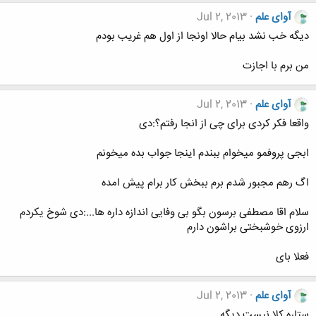
آوای علم
Jul 2, 2013
دیگه خب نشد بیام حالا اونجا از اول هم غریب بودم
من برم با اجازت
آوای علم
Jul 2, 2013
واقعا فکر کردی برای چی از انجا رفتم؟:دی
ابجی پروفمو میخوام ببندم اینجا جواب بده میخونم
اگ رهم مجبور شدم برم ببخش کار برام پیش امده
سلام اقا مصطفی برسون بگو بی وفایی اندازه داره ها...:دی شوخ یکردم
ارزوی خوشبختی براشون دارم
فعلا بای
آوای علم
Jul 2, 2013
ستاره کلا نیست دیگه