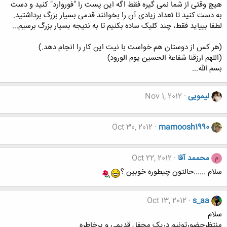
هیچ وقتی از شما نمی گیره فقط اگه این پست را "فوروارد" کنید و دست
به دست کنید تا تعداد زیادی آن را بخوانند قدمی بسیار بزرگ برداشتید.
لطفا بییاید فقط، چند کلیک ساده بکنیم تا به نتیجه بسیار بزرگ برسیم...
(هر کس از دوستان هم خواست با نیت این کار را انجام دهد.)
(اللهم ارزقنا شفاعة الحسين يوم الورود)
بسم الله...
لیمویی
Nov 1, 2012
Oct 30, 2012
mamoosh1990
محممد آقا
Oct 22, 2012
م
سلام ......حالتون چیطوره خوبین ؟
Oct 13, 2012
s_aa
سلام
منتظرحضورتونیم دریک محفل قدیمی و پرخاطره