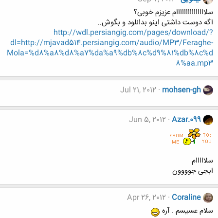
سلااااااااااااااام عزیزم خوبی؟
اگه دوست داشتی اینو بدانلود و بگوش..
http://wdl.persiangig.com/pages/download/?
dl=http://mjavad514.persiangig.com/audio/MP3/Feraghe-
Mola=%d8%a8%d8%a7%da%a9%db%8c%d9%81%db%8c%d
8%aa.mp3
Jul 21, 2012
mohsen-gh
Jun 5, 2012
Azar.099
سلااااام
ابجی جوووون
Apr 26, 2012
Coraline
سلام عسیسم . آره