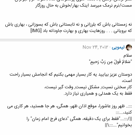
مست/نرم نرمک میرسد اینک بهار/خوش به حال روزگار
نه زمستانی باش که بلرزانی و نه تابستانی باش که بسوزانی ، بهاری باش
که برویانی . . . روزهایت بهاری و بهارت جاودانه باد [IMG]
لیمویی
Nov 24, 2012
سلام
"سَلامٌ قَولً مِن رَبٍّ رَحيمٍ"
دوستان عزیز بیایید یه کار بسیار مهمی بکنیم که انجامش بسیار راحت
است،
کار سختی نسیت, مشکل نیست, وقت گیر نیست،
فقط به یک همدلی و همیاری نیاز دارد.
:::.. ظهر روز عاشورا، موقع اذان ظهر، همگی، هر جا هستید، هر کاری می
کنید،...:::
||/:::..."فقط برای یک دقیقه، همگی "دعای فرج امام زمان" را
بخوانیم"...:::\||