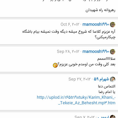
رهروانه راه شهیدان
Oct 6, 2012
mamoosh1990
آره عزیزم کلاسا که شروع میشه دیگه وقت نمیشه بیام باشگاه
چیکارمیکنی؟
Sep 28, 2012
mamoosh1990
سلااااامممم
بعد کلی وقت من اومدم خوبی عزیزم؟
شهرام 59
Sep 27, 2012
التماس دعا
یا امام رضا
http://uplod.ir/r65tr19xtuky/Karim_Khani_-
_Tekeie_Az_Behesht.mp3.htm
لیمویی
Sep 7, 2012