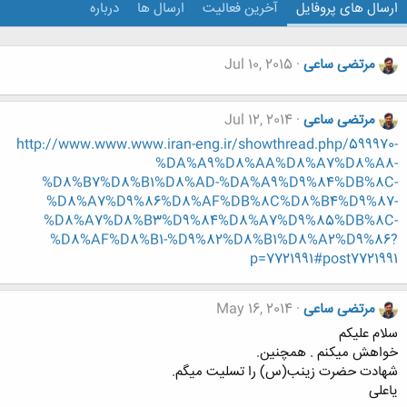
ارسال های پروفایل
آخرین فعالیت
ارسال ها
درباره
مرتضی ساعی
Jul 10, 2015
مرتضی ساعی
Jul 12, 2014
http://www.www.www.iran-eng.ir/showthread.php/599970-
%DA%A9%D8%AA%D8%A7%D8%A8-
%D8%B7%D8%B1%D8%AD-%DA%A9%D9%84%DB%8C-
%D8%A7%D9%86%D8%AF%DB%8C%D8%B4%D9%87-
%D8%A7%D8%B3%D9%84%D8%A7%D9%85%DB%8C-
%D8%AF%D8%B1-%D9%82%D8%B1%D8%A2%D9%86?
p=7721991#post7721991
مرتضی ساعی
May 16, 2014
سلام علیکم
خواهش میکنم . همچنین.
شهادت حضرت زینب(س) را تسلیت میگم.
یاعلی