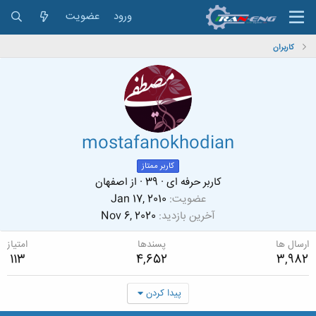
ورود
عضویت
کاربران
mostafanokhodian
کاربر ممتاز
کاربر حرفه ای
·
39
·
از
اصفهان
عضویت
Jan 17, 2010
آخرین بازدید
Nov 6, 2020
ارسال ها
پسندها
امتیاز
113
4,652
3,982
پیدا کردن