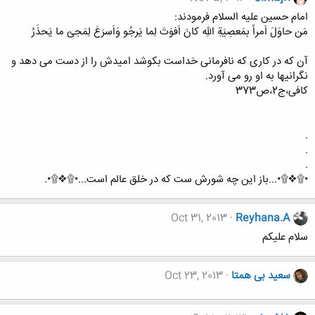
امام حسین علیه السلام فرمودند:
مَن حاوَلَ اَمراً بمَعصِیَةِ اللهِ کانَ اَفوَتَ لِما یَرجُو وَاَسرَعَ لِمَجئ ما یَحذَرُ
آن که در کاری که نافرمانی خداست بکوشد امیدش را از دست می دهد و
نگرانیها به او رو می آورد.
کافی،ج2،ص373
.
.
.
•۩❖۩•...باز این چه شورش ست که در خلق عالم است...•۩❖۩•.
Oct 31, 2013
Reyhana.A
سلام علیکم
سعید بی همتا
Oct 23, 2013