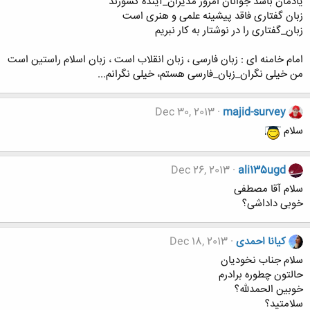
یادمان باشد جوانان امروز مدیران_آینده کشورند
زبان گفتاری فاقد پیشینه علمی و هنری است
زبان_گفتاری را در نوشتار به کار نبریم
امام خامنه ای : زبان فارسی ، زبان انقلاب است ، زبان اسلام راستین است
من خیلی نگران_زبان_فارسی هستم، خیلی نگرانم...
Dec 30, 2013
majid-survey
سلام
Dec 26, 2013
ali135ugd
سلام آقا مصطفی
خوبی داداشی؟
کیانا احمدی
Dec 18, 2013
سلام جناب نخودیان
حالتون چطوره برادرم
خوبین الحمدلله؟
سلامتید؟