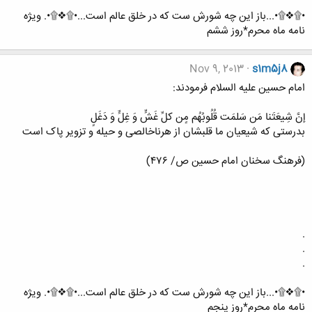
•۩❖۩•...باز این چه شورش ست که در خلق عالم است...•۩❖۩•. ویژه
نامه ماه محرم*روز ششم
Nov 9, 2013
s1m5j8
امام حسین علیه السلام فرمودند:
إنَّ شِیعَتَنا مَن سَلمَت قُلُوبُهُم مٍن کلِّ غَشٍّ وَ غِلٍّ وَ دَغَلٍ
بدرستی که شیعیان ما قلبشان از هرناخالصی و حیله و تزویر پاک است
(فرهنگ سخنان امام حسین ص/ ۴۷۶)
.
.
.
•۩❖۩•...باز این چه شورش ست که در خلق عالم است...•۩❖۩•. ویژه
نامه ماه محرم*روز پنجم