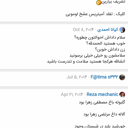
تشریف بیارین
کلیک : تفلد آمیتریس عشخ لومویی
کیانا احمدی
Oct 8, 2014
سلام داداش احوالتون چطوره؟
خوب هستید الحمدلله؟
زن داداش خوبن؟
سلامشون رو خیلی خیلی برسونید
انشالله هرکجا هستید سلامت و تندرست باشید
Jul 5, 2014
F@tima s332
Apr 21, 2014
Reza mechanic
گلبوته باغ مصطفى زهرا بود
آلاله داغ مرتضى زهرا بود
خورشید بلند در شبستان وجود