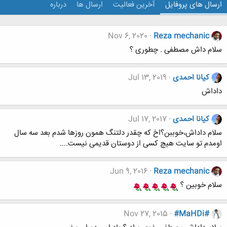
ارسال های پروفایل
آخرین فعالیت
ارسال ها
درباره
Nov 6, 2020
Reza mechanic
سلام داش مصطفی . چطوری ؟
کیانا احمدی
Jul 13, 2019
داداش
کیانا احمدی
Jul 17, 2017
سلام داداش،خوببن؟اخ که چقدر دلتنگ همون روزها شدم بعد سه سال
اومدم تو سایت هیچ کسی از دوستان قدیمی نیست....
Jun 9, 2016
Reza mechanic
سلام خوبین ؟
Nov 27, 2015
#MaHDi#