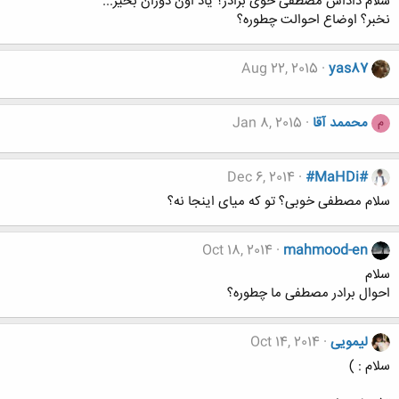
سلام داداش مصطفی خوی برادر؟ یاد اون دوران بخیر...
نخبر؟ اوضاع احوالت چطوره؟
Aug 22, 2015
yas87
محممد آقا
Jan 8, 2015
م
Dec 6, 2014
#MaHDi#
سلام مصطفی خوبی؟ تو که میای اینجا نه؟
Oct 18, 2014
mahmood-en
سلام
احوال برادر مصطفی ما چطوره؟
لیمویی
Oct 14, 2014
سلام : )