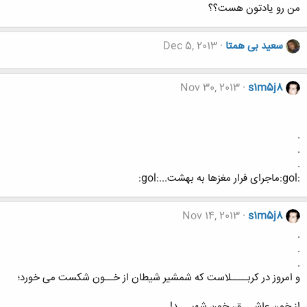
من رو یادتون هست؟؟
سعید بی همتا
Dec 5, 2013
Nov 30, 2013
s1m5j8
.
.
.
:gol:ماجرای فرار مغزها به بهشت...:gol:
Nov 14, 2013
s1m5j8
.
.
.
و امروز در کربــــلاست که شمشیر شیطان از خــون شکست می خورد؛
از خون عاشـــق، خون شهیـــد!