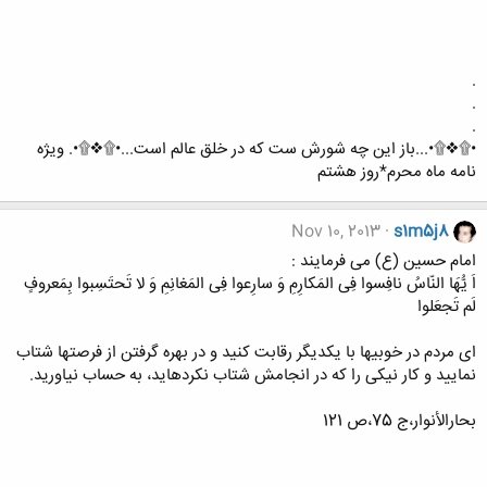
.
.
.
•۩❖۩•...باز این چه شورش ست که در خلق عالم است...•۩❖۩•. ویژه
نامه ماه محرم*روز هشتم
Nov 10, 2013
s1m5j8
امام حسین (ع) می فرمایند :
اَ يُّهَا النّاسُ نافِسوا فِى المَکارِمِ وَ سارِعوا فِى المَغانِمِ وَ لا تَحتَسِبوا بِمَعروفٍ
لَم تَجعَلوا
اى مردم در خوبي‏ها با یکدیگر رقابت کنید و در بهره گرفتن از فرصت‏ها شتاب
نمایید و کار نیکى را که در انجامش شتاب نکرده‏اید، به حساب نیاورید.
بحارالأنوار،ج 75،ص 121