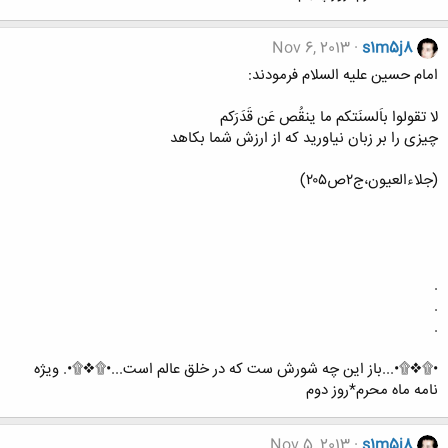
Nov 6, 2013
s1m5j8
امام حسین علیه السلام فرمودند:
لا تقولوا باَلسنَتکم ما ینقُص عَن قَدَرَکم
چیزى را بر زبان نیاورید که از ارزش شما بکاهد
(جلاءالعیون،ج۲ص۲۰۵)
.
.
.
•۩❖۩•...باز این چه شورش ست که در خلق عالم است...•۩❖۩•. ویژه
نامه ماه محرم*روز دوم
Nov 5, 2013
s1m5j8