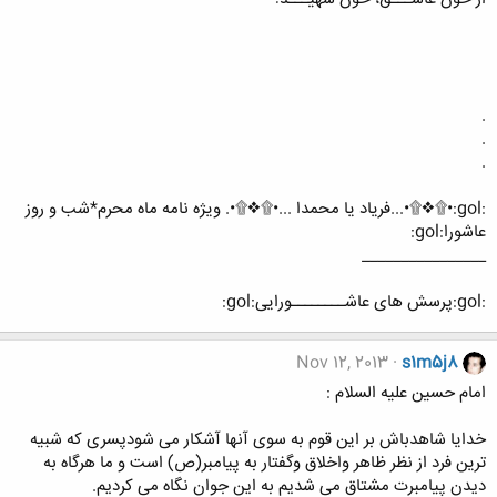
.
.
.
:gol:•۩❖۩•...فریاد یا محمدا ...•۩❖۩•. ویژه نامه ماه محرم*شب و روز
عاشورا:gol:
________________
:gol:پرسش های عاشــــــــورایی:gol:
Nov 12, 2013
s1m5j8
امام حسین علیه السلام :
خدایا شاهدباش بر این قوم به سوی آنها آشکار می شودپسری که شبیه
ترین فرد از نظر ظاهر واخلاق وگفتار به پیامبر(ص) است و ما هرگاه به
ديدن پيامبرت مشتاق می ‏شديم به اين جوان نگاه می كرديم.