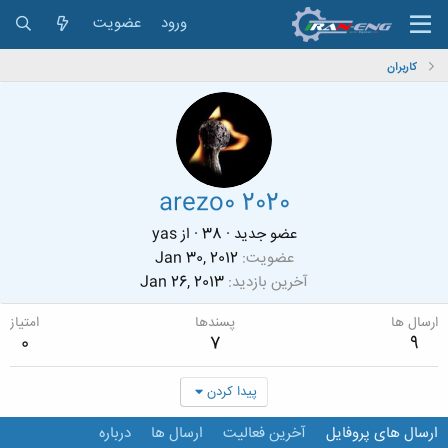
ورود
عضویت
کاربران
arezo0 2020
عضو جدید
·
38
·
از
yas
عضویت
Jan 30, 2012
آخرین بازدید
Jan 26, 2013
ارسال ها
پسندها
امتیاز
0
7
9
پیدا کردن
ارسال های پروفایل
آخرین فعالیت
ارسال ها
درباره