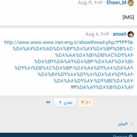
Aug 19, 2012
Ehsan_M
[IMG]
Aug 8, 2012
anoeil
http://www.www.www.iran-eng.ir/showthread.php/394495-
%D8%A7%D8%AD%D8%B3%D8%A7%D8%B3%DB%8C-
%D8%AA%D8%B1%DB%8C%D9%86-
%D8%B9%DA%A9%D8%B3-%D8%AF%D8%B1-
%D9%81%DB%8C%D8%B3-%D8%A8%D9%88%DA%A9-
%D8%B7%D9%88%D9%81%D8%A7%D9%86-
%D8%A8%D9%87-%D9%BE%D8%A7-
!!!!
%DA%A9%D8%B1%D8%AF
آخر
1 از 12
بعدی
کاربران