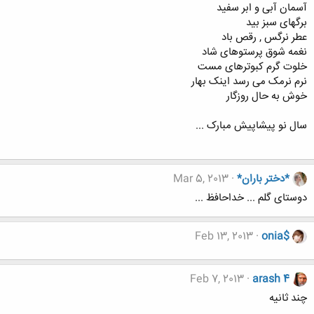
آسمان آبی و ابر سفید
برگهای سبز بید
عطر نرگس , رقص باد
نغمه شوق پرستوهای شاد
خلوت گرم کبوترهای مست
نرم نرمک می رسد اینک بهار
خوش به حال روزگار
سال نو پیشاپیش مبارک ...
*دختر باران*
Mar 5, 2013
دوستای گلم ... خداحافظ ...
Feb 13, 2013
onia$
Feb 7, 2013
arash 4
چند ثانیه