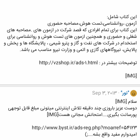
این کتاب شامل:
آزمون ،روانشناسی،تست هوش،مصاحبه حضوری
این کتاب برای تمام افرادی که قصد شرکت در ازمون های .مصاحبه های
شغلی و حضوری و همچنین ازمون های تست هوش و روانشناسی برای
استخدام در شرکت های نفت و گاز و پترو شیمی ، پالایشگاه ها و پخش و
پالایش، نیروگاههای گازی و اتمی و وزارت نیرو مناسب می باشد.
توضیحات بیشتر در : http://vzshop.ir/ads-1.html
[IMG]
"نور"
Sep 3, 2013
ن
سلام [IMG]
دوست عزیز باروزی چند دقیقه تلاش اینترنتی میتونی مبلغ قابل توجهی
پورسانت بگیری....امتحانش مجانی هست[IMG]
http://www.byst.ir/ads-reg.php?moarref=54123
امیدوارم مفید واقع بشه....;)