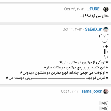
Oct 26, 2012
..:PURE:..
دفاع من از(8&6)...
Oct 22, 2012
SaEeD_13
¯`v´¯)
`•.¸.•´
☻/
/▌
/ \
★تویکی از بهترین دوستای منی★
★این کتیبه رو رو پیج بهترین دوستات بذار★
★اونوقت می فهمی چندنفر تورو بهترین دوستشون میدونن★
★نترس تو بهتـ ـــــــــــــــــــــــــ ــــــــــرینی دوست من★
Oct 6, 2012
sama jooon
[IMG]
[IMG]