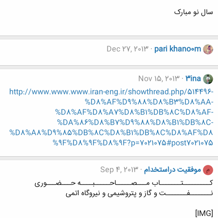
سال نو مبارک
Dec 27, 2013
pari khano0m
Nov 15, 2013
3ina
http://www.www.www.iran-eng.ir/showthread.php/514496-
%D8%AF%D9%88%D8%B3%D8%AA-
%D8%AF%D8%A7%D8%B1%DB%8C%D8%AF-
%DA%86%D8%B7%D9%88%D8%B1%DB%8C-
%D8%A8%D9%85%DB%8C%D8%B1%DB%8C%D8%AF%D8
%9F%D8%9F%D8%9F?p=7021075#post7021075
موفقیت دراستخدام
Sep 4, 2013
م
کـــــــــتـــــــاب مـــصـــــاحـــــبــــه حـــضـــوری
نـــــــفـــــــت و گاز و پتروشیمی و نیروگاه اتمی
[IMG]