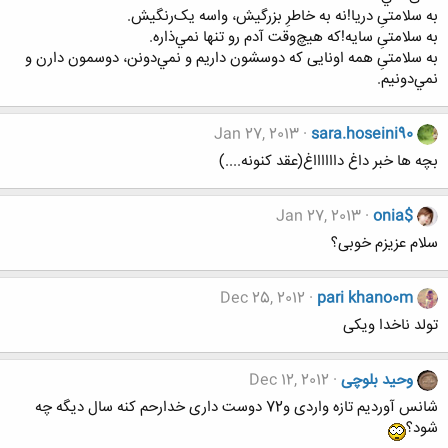
به سلامتیِ دريا!نه به خاطرِ بزرگيش، واسه يک‌رنگيش.
به سلامتیِ سايه!که هيچ‌وقت آدم رو تنها نمي‌ذاره.
به سلامتیِ همه اونايی که دوسشون داريم و نمي‌دونن، دوسمون دارن و
نمي‌دونيم.
Jan 27, 2013
sara.hoseini90
بچه ها خبر داغ دااااااغ(عقد کنونه....)
Jan 27, 2013
onia$
سلام عزیزم خوبی؟
Dec 25, 2012
pari khano0m
تولد ناخدا ویکی
وحید بلوچی
Dec 12, 2012
شانس آوردیم تازه واردی و72 دوست داری خدارحم کنه سال دیگه چه
شود؟