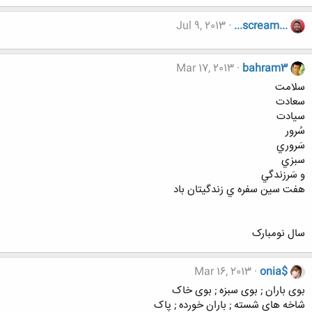
Jul 9, 2013
...scream...
Mar 17, 2013
bahram3
سلامت
سعادت
سيادت
سُرور
سَروري
سبزي
و سَرزندگي
هفت سين سفره ي زندگيتان باد
سال نومبارک
Mar 16, 2013
onia$
بوی باران ; بوی سبزه ; بوی خاک
شاخه های شسته ; باران خورده ; پاک