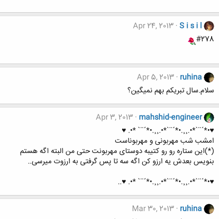
Apr 24, 2013
S i s i l
#278
Apr 5, 2013
ruhina
سلام.سال تبریکم بهم نمیگین؟
Apr 3, 2013
mahshid-engineer
♥•*´¨`*•.¸¸.•*´¨`*•.¸¸.•*´¨` *•. ♥
امشب شب مهربونی و مهربوناست
(*)این ستاره رو رو کتیبه دوستای مهربونت حتی من البته اگه هستم
بنویس بعدش یه ارزو کن اگه سه تا پس گرفتی به ارزوت میرسی..
♥•*´¨`*•.¸¸.•*´¨`*•.¸¸.•*´¨` *•. ♥..
Mar 30, 2013
ruhina