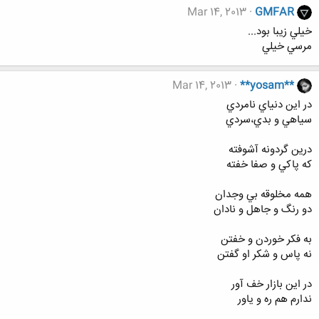
Mar 14, 2013
GMFAR
خيلي زيبا بود...
مرسي خيلي
Mar 14, 2013
**yosam**
در اين دنياي نامردي
سياهي و بدي،سردي
درين گردونه آشوفته
که پاکي و صفا خفته
همه مخلوقه بي وجدان
دو رنگ و جاهل و نادان
به فکر خوردن و خفتن
نه پاس و شکر او گفتن
در اين بازار خف آور
ندارم هم ره و ياور