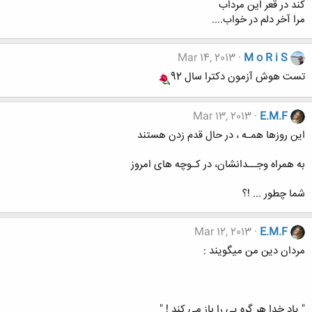
کند در قعر اين مرداب
مرا آخر دلم در خواب....
Mar 14, 2013
M o R i S
تست هوش آزمون دکترا سال 92
Mar 13, 2013
E.M.F
این روزها همـه ، در حال قدم زدن هستند
به همراه وجــدانشان، در كـوچه های امروز
شما چطور ... !؟
Mar 12, 2013
E.M.F
مردان دین من میگویند :
" یاد خدا هر گره یی را باز می کند ! "