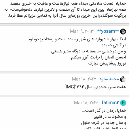
خدایا؛ نعمت سلامتی مبداء همه نیازهاست و عاقبت به خیری مقصد
همه نیازها؛ بین این مبداء تا آن مقصد؛ والاترین نیازها دلخوشیست؛ به
بزرگیت سوگنددراین اخرین روزهای سال آنرا به تمامی عزیزانم عطا فرما.
Mar 19, 2013
**yosam**
اینک بهار تا دروازه های شهر رسیده است و رستاخیز دوباره
در گیتی دمیده
و من در دعایی خاضعانه به درگاه مدبر هستی
احسن الحال را برایت آرزو میکنم
نوروز پیشاپیش مبارک
محمد ساوه
Mar 18, 2013
هفت سین جادویی سال 1392[IMG]
Mar 18, 2013
fatima12
F
خدایا ،زمان در گذر است...
و مخلوقات در تغییر
و سال جدید در شرف حلول
و به ناچار تغییر تغییر تغییر