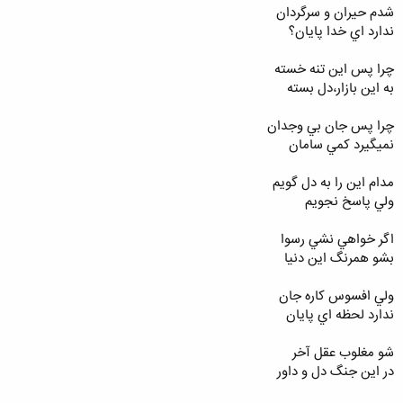
شدم حيران و سرگردان
ندارد اي خدا پايان؟
چرا پس اين تنه خسته
به اين بازار،دل بسته
چرا پس جان بي وجدان
نميگيرد کمي سامان
مدام اين را به دل گويم
ولي پاسخ نجويم
اگر خواهي نشي رسوا
بشو همرنگ اين دنيا
ولي افسوس کاره جان
ندارد لحظه اي پايان
شو مغلوب عقل آخر
در اين جنگ دل و داور