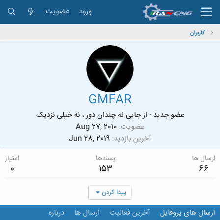
ورود
عضویت
کاربران
GMFAR
عضو جدید
·
از
جایی نه چندان دور ، نه خیلی نزدیک
عضویت
Aug 27, 2010
آخرین بازدید
Jun 28, 2019
ارسال ها
پسندها
امتیاز
0
153
66
پیدا کردن
ارسال های پروفایل
آخرین فعالیت
ارسال ها
درباره