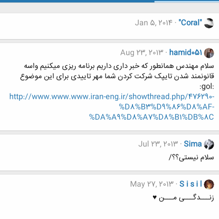
Jan 5, 2014
"Coral"
Aug 23, 2013
hamid051
سلام مهندس همانطور که خبر داری داریم برنامه ریزی میکنیم واسه
قانونمند شدن تایپک شرکت کردن شما مهر تاییدی برای این موضوع
:gol:
http://www.www.www.iran-eng.ir/showthread.php/476290-
%D8%B3%D9%86%D8%AF-
%DA%A9%D8%A7%D8%B1%DB%8C
Jul 23, 2013
Sima
سلام نیستی؟؟/
May 27, 2013
S i s i l
زنـــدگـــی مـــن ♥