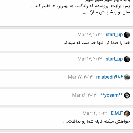
پس برایت آرزومندم که زندگیت به بهترین ها تغییر کند...
سال نو پیشاپیش مبارک....
Mar 17, 2013
start_up
خدا را صدا کن تنها خداست که میماند
Mar 17, 2013
start_up
Mar 17, 2013
m.abedi1986
Mar 16, 2013
**yosam**
Mar 14, 2013
E.M.F
خواهش میکنم قابله شما رو نداشت....