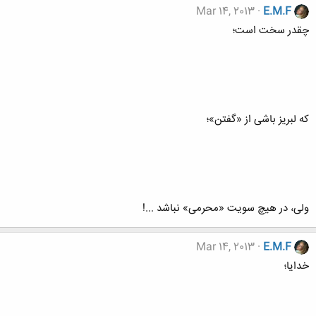
Mar 14, 2013
E.M.F
چقدر سخت است؛
که لبریز باشی از «گفتن»؛
ولی، در هیچ سویت «محرمی» نباشد ...!
Mar 14, 2013
E.M.F
خدایا؛