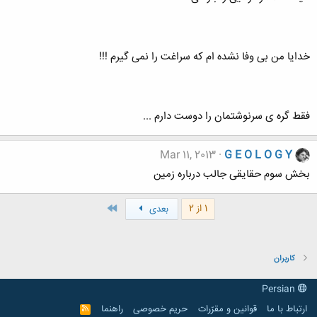
خدایا من بی وفا نشده ام که سراغت را نمی گیرم !!!
فقط گره ی سرنوشتمان را دوست دارم ...
Mar 11, 2013
G E O L O G Y
بخش سوم حقایقی جالب درباره زمین
آخر
1 از 2
بعدی
کاربران
Persian
ارتباط با ما
قوانین و مقرّرات
حریم خصوصی
راهنما
R