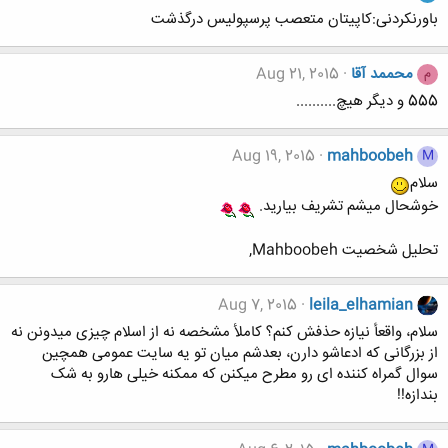
باورنکردنی:کاپیتان متعصب پرسپولیس درگذشت
محممد آقا
Aug 21, 2015
م
555 و دیگر هیچ..........
Aug 19, 2015
mahboobeh
M
سلام
خوشحال میشم تشریف بیارید.
تحلیل شخصیت Mahboobeh,
Aug 7, 2015
leila_elhamian
سلام، واقعأ نیازه حذفش کنم؟ کاملأ مشخصه نه از اسلام چیزی میدونن نه
از بزرگانی که ادعاشو دارن، بعدشم میان تو یه سایت عمومی همچین
سوال گمراه کننده ای رو مطرح میکنن که ممکنه خیلی هارو به شک
بندازه!!