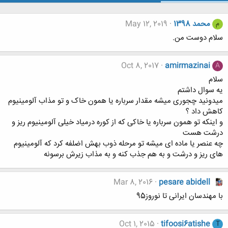
محمد 1398
May 12, 2019
م
سلام دوست من.
Oct 8, 2017
amirmazinai
A
سلام
یه سوال داشتم
میدونید چجوری میشه مقدار سرباره یا همون خاک و تو مذاب آلومینیوم
کاهش داد ؟
و اینکه تو همون سرباره یا خاکی که از کوره درمیاد خیلی آلومینیوم ریز و
درشت هست
چه عنصر یا ماده ای میشه تو مرحله ذوب بهش اضلفه کرد که آلومینیوم
های ریز و درشت و به هم جذب کنه و به مذاب زیرش برسونه
Mar 8, 2016
pesare abidell
با مهندسان ایرانی تا نوروز95
Oct 1, 2015
tifoosi6atishe
T