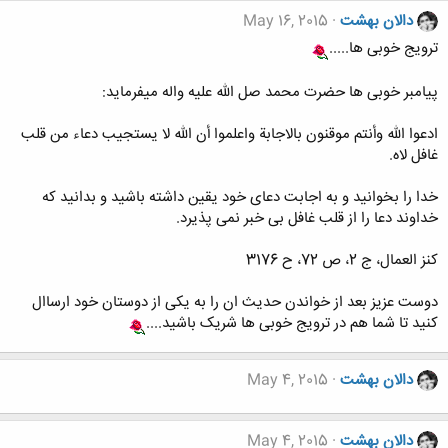
دالان بهشت
May 16, 2015
ترویج خوبی ها.....
پیامبر خوبی ها حضرت محمد صل الله علیه واله میفرماید:
ادعوا الله وأنتم موقنون بالاجابة واعلموا أن الله لا یستجیب دعاء من قلب
غافل لاه.
خدا را بخوانید و به اجابت دعای خود یقین داشته باشید و بدانید که
خداوند دعا را از قلب غافل بی خبر نمی پذیرد.
کنز العمال، ج 2، ص 72، ح 3176
دوست عزیز بعد از خواندن حدیث ان را به یکی از دوستان خود ارساال
کنید تا شما هم در ترویج خوبی ها شریک باشید....
دالان بهشت
May 4, 2015
دالان بهشت
May 4, 2015