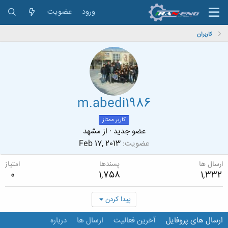
ورود
عضویت
کاربران
m.abedi1986
کاربر ممتاز
عضو جدید
·
از
مشهد
عضویت
Feb 17, 2013
ارسال ها
پسندها
امتیاز
0
1,758
1,332
پیدا کردن
ارسال های پروفایل
آخرین فعالیت
ارسال ها
درباره