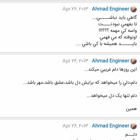
Apr 26, 2013
Ahmad Engineer
گاهي بايد نباشـــــي....
تا بفهمي نبودنــــت
واسه کي مهمه ؟؟؟!!!
اونوقته که مي فهمي
بايــــــد هميشه با کي باشي ....
Apr 26, 2013
Ahmad Engineer
اين روزها دلم غريبي ميکند...
دلم،دلي را ميخواهد که برايش دل باشد،عشق باشد،مهر باشد...
دلم تنها يک دل ميخواهد...
همين
Apr 26, 2013
Ahmad Engineer
دلـــم