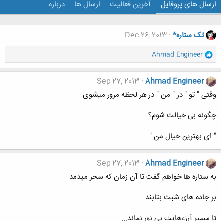
ارسال های پروفایل
آخرین فعالیت
ارسال ها
درباره
تک ستاره*
Dec 26, 2013
و
Ahmad Engineer
ا
ک
ن
Sep 27, 2013
Ahmad Engineer
ش
وقتی " تو " در " من " در هر لحظه مرور میشوی
ه
ا
چگونه بی خیالت شوم؟
:
" ای بهترین خیال من "
Sep 27, 2013
Ahmad Engineer
به ستاره ها خواهم گفت تا آن زمان که سحر میدمد
بر جاده های شبت بتابند
تا مسیر آرزوهایت بی نور نماند...