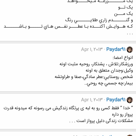
يک مــــــــزرعــه مـيخـــــواهـد
يک تــو
يک مـــن
و گنـــــــدم زاري طلايـــــــي رنگ
کـه هــوايـش آکنـــده بـا عطــــر نفــس هـاي تــــــو بـاشـــــــد
. . .
Apr 1, 2013
Paydar91
انواع امضا:
ورزشكار:تلاش ، پشتكار، روحيه مثبت اونه
وكيل:وجدان متعلق به اونه
شخص روستايي:عطر سادگي،صفا و طراوتشه
بيمار:چه جسمي چه روحي..
Apr 1, 2013
Paydar91
” خدا ” فقط کسی رو به لبه ی پرتگاه زندگیش می رسونه که میدونه قدرت
پرواز رو داره
مشکلات زندگی دلیل پرواز است . . .