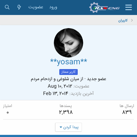
ورود
عضویت
کاربران
**yosam**
کاربر ممتاز
عضو جدید
·
از
میان شلوغی و ازدحام مردم
عضویت
Aug 10, 2012
آخرین بازدید
Feb 13, 2014
ارسال ها
پسندها
امتیاز
0
2,398
839
پیدا کردن