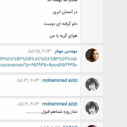
ستاره ها نهفته اند
در آسمان ابری
دلم گرفته ای دوست
هوای گریه با من
مهندس مهناز.
Jul 25, 2013
D8%B9%D8%B2%DB%8C%D8%B2%D9%85-
xxeman?p=6599350#post6599350
Jul 22, 2013
mohammad azizi
Jul 21, 2013
mohammad azizi
نماز روزه شماهم قبول..............