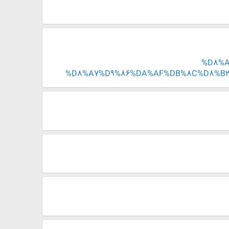
%D8%A
%D8%A7%D9%86%DA%AF%DB%8C%D8%B2