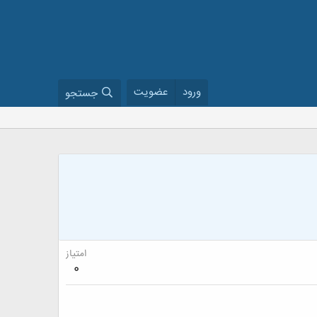
ورود
عضویت
جستجو
امتیاز
0