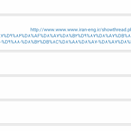
http://www.www.www.iran-eng.ir/showthrea
7%D9%86%D8%AF%D8%A7%D8%B2%D9%87%D8%A7%DB%8
-%D9%88-%D8%B2%DB%8C%D8%A8%D8%A7-%D8%A7%D8%