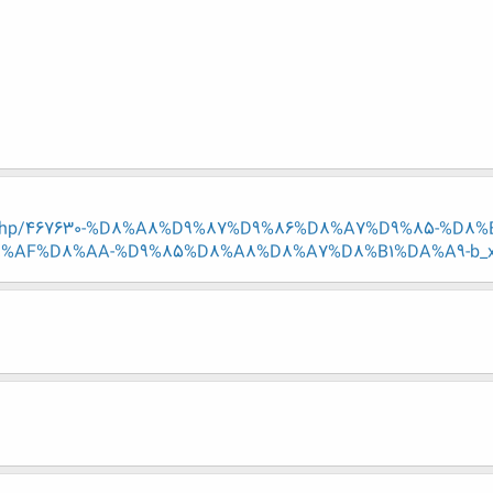
read.php/467630-%D8%A8%D9%87%D9%86%D8%A7%D9%85-%
AF%D8%AA-%D9%85%D8%A8%D8%A7%D8%B1%DA%A9-b_xxxx