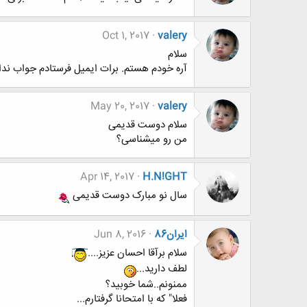
Oct 1, 2017
valery
سلام
آره خودم هستم. برات ایمیل فرستادم جواب ندا
May 20, 2017
valery
سلام دوست قدیمی
من رو میشناسی؟
Apr 14, 2017
H.N!GHT
سال نو مبارک دوست قدیمی
ایران86
Jun 8, 2016
سلام برآقا احسان عزیز....
لطف دارید...
ممنونم..شما خوبید؟
فعلا" که با امتحانا گرفتارم...