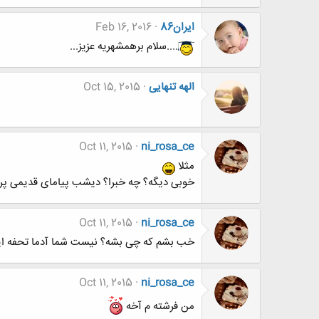
ایران86
Feb 16, 2016
....سلام برهمشهریه عزیز...
الهه تنهایی
Oct 15, 2015
Oct 11, 2015
ni_rosa_ce
مثلا
خوبی دیگه؟ چه خبرا؟ دیشب پیامای قدیمی پروف
Oct 11, 2015
ni_rosa_ce
خب بشم که چی بشه؟ نیست شما آدما تحفه ا
Oct 11, 2015
ni_rosa_ce
من فرشته م آخه