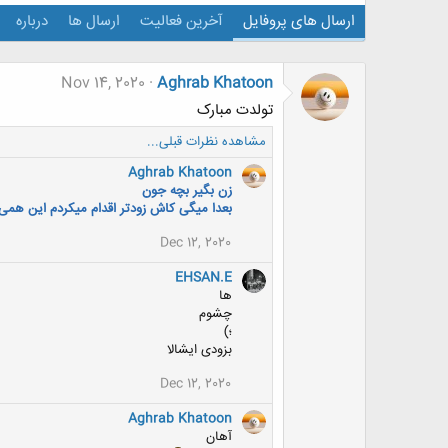
ارسال های پروفایل
آخرین فعالیت
ارسال ها
درباره
Nov 14, 2020
Aghrab Khatoon
تولدت مبارک
مشاهده نظرات قبلی...
Aghrab Khatoon
زن بگیر بچه جون
بعدا میگی کاش زودتر اقدام میکردم این همی
Dec 12, 2020
EHSAN.E
ها
چشوم
؛)
بزودی ایشالا
Dec 12, 2020
Aghrab Khatoon
آهان