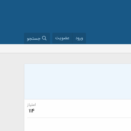
ورود
عضویت
جستجو
امتیاز
114