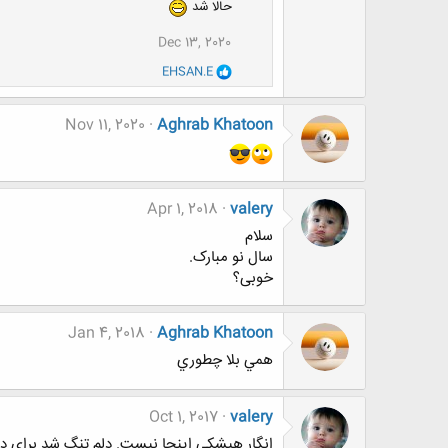
حالا شد
Dec 13, 2020
و
EHSAN.E
ا
ک
ن
Nov 11, 2020
Aghrab Khatoon
ش
ه
ا
:
Apr 1, 2018
valery
سلام
سال نو مبارک.
خوبی؟
Jan 4, 2018
Aghrab Khatoon
همي بلا چطوري
Oct 1, 2017
valery
انگار هیشکی اینجا نیست. دلم تنگ شد برای د