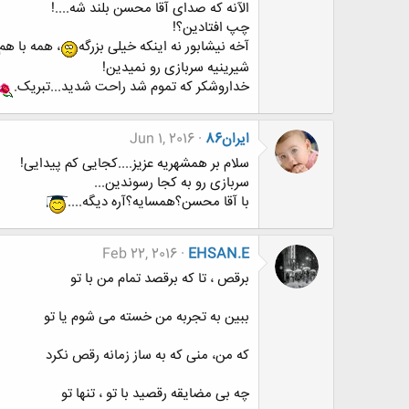
الآنه که صدای آقا محسن بلند شه....!
چپ افتادین؟!
آخه نیشابور نه اینکه خیلی بزرگه
، همه با هم
شیرینیه سربازی رو نمیدین!
خداروشکر که تموم شد راحت شدید...تبریک.
ایران86
Jun 1, 2016
سلام بر همشهریه عزیز....کجایی کم پیدایی!
سربازی رو به کجا رسوندین...
با آقا محسن؟همسایه؟آره دیگه....
Feb 22, 2016
EHSAN.E
برقص ، تا که برقصد تمام من با تو
ببین به تجربه من خسته می شوم یا تو
که من، منی که به ساز زمانه رقص نکرد
چه بی مضایقه رقصید با تو ، تنها تو