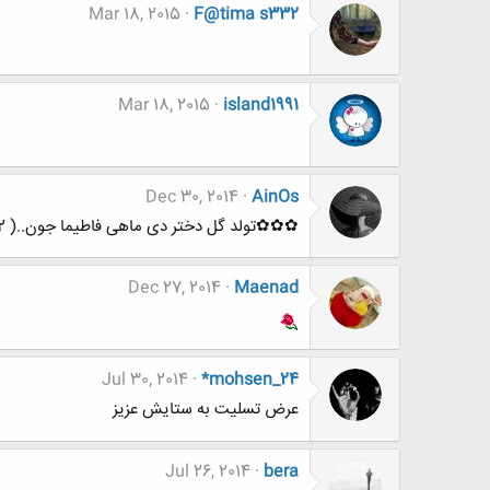
Mar 18, 2015
F@tima s332
Mar 18, 2015
island1991
Dec 30, 2014
AinOs
✿✿✿تولد گل دختر دی ماهی فاطیما جون..( F@tima s332)✿✿✿
Dec 27, 2014
Maenad
Jul 30, 2014
*mohsen_24
عرض تسلیت به ستایش عزیز
Jul 26, 2014
bera