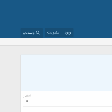
ورود
عضویت
جستجو
امتیاز
0