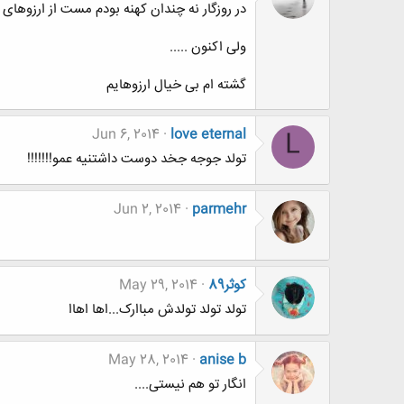
در روزگار نه چندان کهنه بودم مست از ارزوهای 
ولی اکنون .....
گشته ام بی خیال ارزوهایم
Jun 6, 2014
love eternal
L
تولد جوجه جخد دوست داشتنیه عمو!!!!!!!
Jun 2, 2014
parmehr
کوثر89
May 29, 2014
تولد تولد تولدش مباارک...اها اهاا
May 28, 2014
anise b
انگار تو هم نیستی....