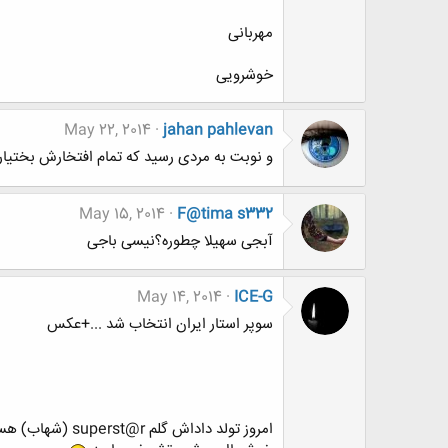
مهربانی
خوشرویی
May 22, 2014
jahan pahlevan
و نوبت به مردی رسید که تمام افتخارش بختی
May 15, 2014
F@tima s332
آبجی سهیلا چطوره؟نیسی باجی
May 14, 2014
ICE-G
سوپر استار ایران انتخاب شد ...+عکس
امروز تولد داداش گلم superst@r (شهاب) هستش