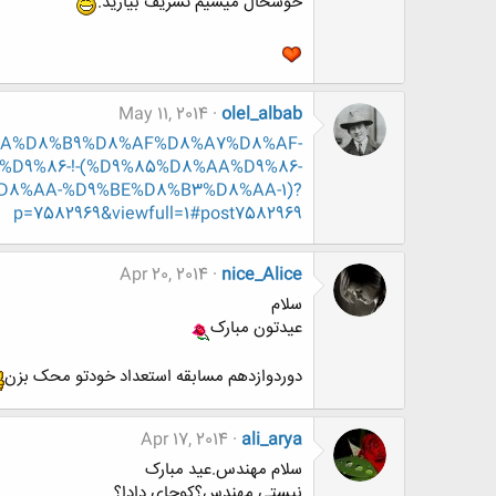
خوشحال میشیم تشریف بیارید.
May 11, 2014
olel_albab
D8%AA%D8%B9%D8%AF%D8%A7%D8%AF-
9%86-!-(%D9%85%D8%AA%D9%86-
8%AA-%D9%BE%D8%B3%D8%AA-1)?
p=7582969&viewfull=1#post7582969
Apr 20, 2014
nice_Alice
سلام
عیدتون مبارک
دوردوازدهم مسابقه استعداد خودتو محک بزن
Apr 17, 2014
ali_arya
سلام مهندس.عید مبارک
نیستی مهندس؟کوجای دادا؟