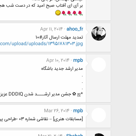
بر آی ای آفتاب صبح امید که در دست شب هج
Apr 11, 2014
ahoo_fr
تمدید مهلت ارسال آثار#10
.com/upload/uploads/13951781303.jpg
Apr 10, 2014
mpb
مدیر ارشد جدید باشگاه
.
.
.
*ஜ ✿ جشن مدیر ارشــــد شدن DDDIQ عزیز ✿ ஜ *
Mar 26, 2014
mpb
[مسابقات هنری] – نقاشی شماره 03 -طراحی پرتره از روی مدل زنده