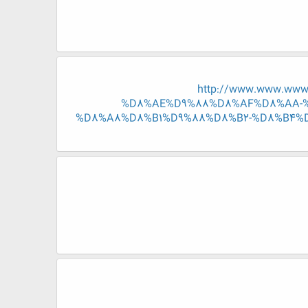
http://www.www.ww
%D8%AE%D9%88%D8%AF%D8%AA-%
%D8%A8%D8%B1%D9%88%D8%B2-%D8%B4%