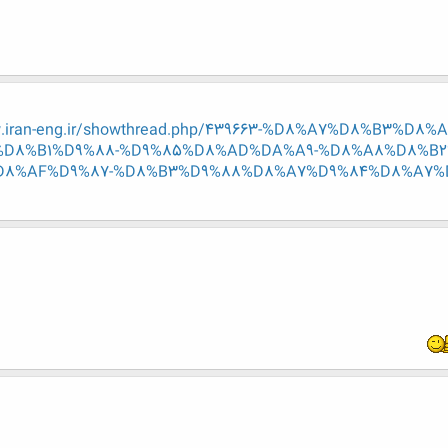
w.iran-eng.ir/showthread.php/439663-%D8%A7%D8%B3%
D8%B1%D9%88-%D9%85%D8%AD%DA%A9-%D8%A8%D8%B2%D
D8%AF%D9%87-%D8%B3%D9%88%D8%A7%D9%84%D8%A7%D