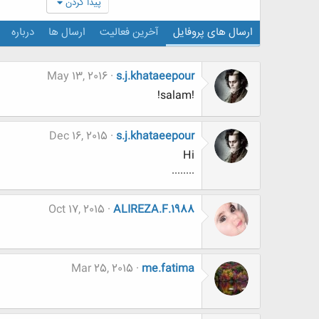
پیدا کردن
ارسال های پروفایل
آخرین فعالیت
ارسال ها
درباره
May 13, 2016
s.j.khataeepour
!salam!
Dec 16, 2015
s.j.khataeepour
Hi
........
Oct 17, 2015
ALIREZA.F.1988
Mar 25, 2015
me.fatima