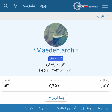
ورود
عضویت
کاربران
*Maedeh.archi*
کاربر ممتاز
کاربر حرفه ای
عضویت
Feb 20, 2012
ارسال ها
پسندها
امتیاز
113
7,950
3,132
پیدا کردن
ارسال های پروفایل
آخرین فعالیت
ارسال ها
درباره