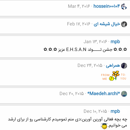
Mar 4, 2016
hossein00104
خیال شیشه ای
Feb 17, 2016
Jan 13, 2016
mpb
✿.✿.✿ جشن تــــولد E.H.S.A.N عزیز ✿.✿.✿
همراهی
Dec 24, 2015
Dec 20, 2015
*Maedeh.archi*
Dec 10, 2015
mpb
چه بچه فعالی آورین آورین:دی منم تمومیدم کارشناسی رو از برای ارشد
می خوانیم.