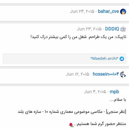
Jun 24, 2015
bahar_cve
Jun 23, 2015
DDDIQ
تاپیک: من یک طراحم. شغل من را کمی بیشتر درک کنید!
و
*Maedeh.archi*
ا
ک
ن
Jun 12, 2015
hossein00104
ش
ه
ا
Jun 4, 2015
mpb
:
با سلام....
[نظر سنجی] - عکاسی موضوعی معماری شماره 10 - سازه های بلند
منتظر حضور گرم شما هستیم...