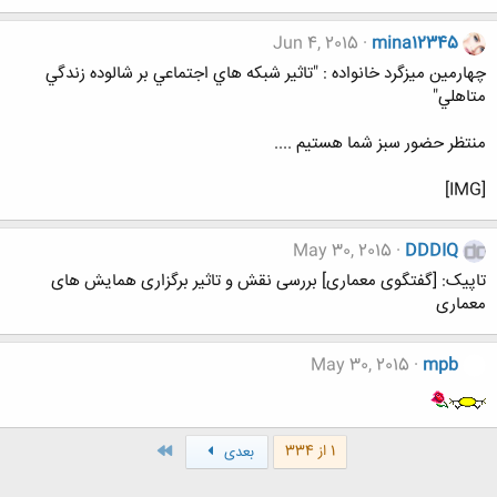
Jun 4, 2015
mina12345
چهارمين ميزگرد خانواده : "تاثير شبكه هاي اجتماعي بر شالوده زندگي
متاهلي"
منتظر حضور سبز شما هستیم ....
[IMG]
May 30, 2015
DDDIQ
تاپیک: [گفتگوی معماری] بررسی نقش و تاثیر برگزاری همایش های
معماری
May 30, 2015
mpb
آخر
1 از 334
بعدی