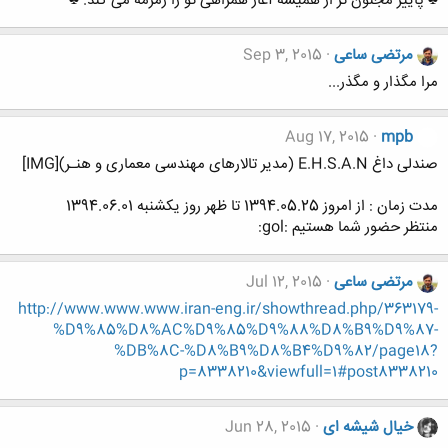
♣ پاییز مجنون تر از همیشه آغاز همراهی تو را زمزمه می کند. ♣
مرتضی ساعی
Sep 3, 2015
مرا مگذار و مگذر...
Aug 17, 2015
mpb
صندلی داغ E.H.S.A.N (مدیر تالارهای مهندسی معماری و هنـر)[IMG]
مدت زمان : از امروز 1394.05.25 تا ظهر روز یکشنبه 1394.06.01
منتظر حضور شما هستیم :gol:
مرتضی ساعی
Jul 12, 2015
http://www.www.www.iran-eng.ir/showthread.php/363179-
%D9%85%D8%AC%D9%85%D9%88%D8%B9%D9%87-
%DB%8C-%D8%B9%D8%B4%D9%82/page18?
p=8338210&viewfull=1#post8338210
خیال شیشه ای
Jun 28, 2015