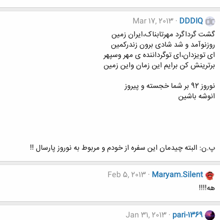
Mar 17, 2013
DDDIQ
گشت گرداگرد مهرتابناک،ایران زمین
روزنوآمد و شد شادی برون زندرکمین
ای تویزدان،ای توگرداننده ی مهر وسپهر
برترینش کن برایم این زمان واین زمین
نوروز 92 بر شما خجسته و پیروز
انوشه باشین
پ.ن: البته چیدمان این سفره از خودم و مربوط به نوروز پارسال !!
Feb 5, 2013
Maryam.Silent
هه!!!!
Jan 31, 2013
pari-1369