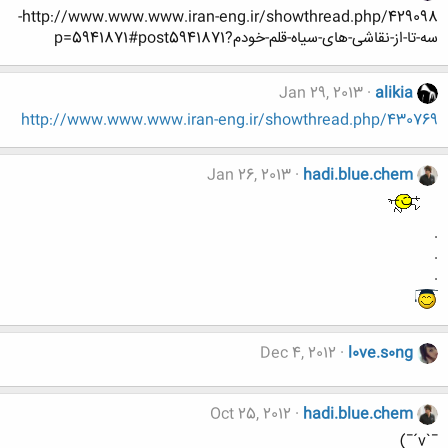
http://www.www.www.iran-eng.ir/showthread.php/429098-
سه-تا-از-نقاشی-های-سیاه-قلم-خودم?p=5941871#post5941871
Jan 29, 2013
alikia
http://www.www.www.iran-eng.ir/showthread.php/430769
Jan 26, 2013
hadi.blue.chem
.
.
.
Dec 4, 2012
l0ve.s0ng
Oct 25, 2012
hadi.blue.chem
¯`v´¯)