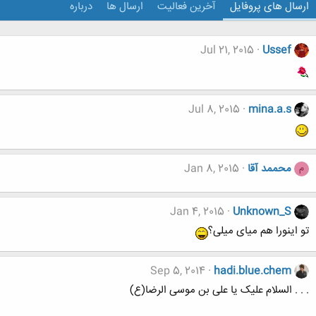
ارسال های پروفایل
آخرین فعالیت
ارسال ها
درباره
Jul 21, 2015
Ussef
Jul 8, 2015
mina.a.s
محممد آقا
Jan 8, 2015
م
Jan 4, 2015
Unknown_S
تو اینورا هم میای میلی؟
Sep 5, 2014
hadi.blue.chem
. . . السلام علیک یا علی بن موسی الرضا(ع)