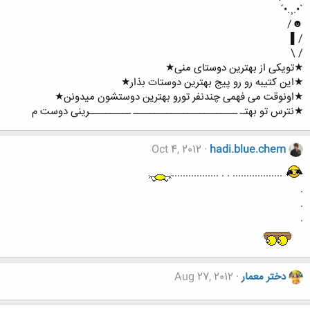
`•.¸.•´
☻/
/▌
/ \
★تویکی از بهترین دوستای منی★
★این کتیبه رو رو پیج بهترین دوستات بذار★
★اونوقت می فهمی چندنفر تورو بهترین دوستشون میدونن★
★نترس تو بهتـ ـــــــــــــــــــــــــ ــــــــــرینی دوست م
Oct 4, 2012
hadi.blue.chem
.................. . . .................
.
.
.
دختر معمار
Aug 27, 2012