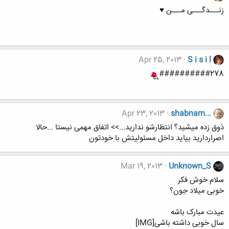
زنـــدگـــی مـــن ♥
Apr 25, 2013
S i s i l
##########278
Apr 23, 2013
shabnam...
ذوق زده میشید؟ انتظارشو ندارید...>> اتفاق مهمی نیستا ...حالا
اصراردارید بیاید داخل مسئولیتش با خودتون
Mar 19, 2013
Unknown_S
سلام خوش فکر
خوبی میلاد جون؟
عیدت مبارک باشه
سال خوبی داشته باشی[IMG]