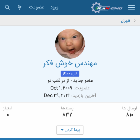
ورود
عضویت
کاربران
مهندس خوش فکر
کاربر ممتاز
عضو جدید
·
از
در قلب تو
عضویت
Oct 1, 2009
آخرین بازدید
Dec 29, 2014
ارسال ها
پسندها
امتیاز
0
832
810
پیدا کردن