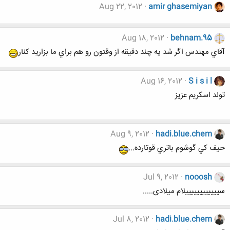
Aug 22, 2012
amir ghasemiyan
Aug 18, 2012
behnam.95
آقاي مهندس اگر شد يه چند دقيقه از وقتون رو هم براي ما بزاريد كنار
Aug 16, 2012
S i s i l
تولد اسکریم عزیز
Aug 9, 2012
hadi.blue.chem
حيف كي گوشوم باتري قوتارده...
Jul 9, 2012
nooosh
سییییییییییییلام میلادی.....
Jul 8, 2012
hadi.blue.chem