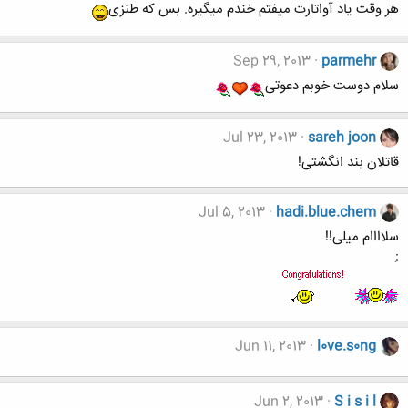
هر وقت یاد آواتارت میفتم خندم میگیره. بس که طنزی
Sep 29, 2013
parmehr
سلام دوست خوبم دعوتی
Jul 23, 2013
sareh joon
قاتلان بند انگشتی!
Jul 5, 2013
hadi.blue.chem
سلاااام میلی!!
:ِ
Jun 11, 2013
l0ve.s0ng
Jun 2, 2013
S i s i l