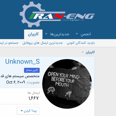
انجمن
جدیدترین‌ها
کاربران
بازدید کنندگان کنونی
جدیدترین ارسال های پروفایل
جستجو در ارس
کاربران
Unknown_S
کاربر ممتاز
متخصص سیستم های قد
عضویت
Oct 6, 2009
ارسال ها
1,667
پیدا کردن