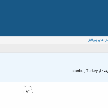
ال های پروفایل
رت
·
از
Istanbul, Turkey
پسندها
2,849