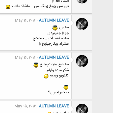
انشاء الله :|
بلی سن چوخ زرنگ سن .. ماشالا ماشالا
May 16, 2016
AUTUMN LEAVE
ساغول
چوخ چتینیدی :|
سنده فقط اُخو .. خخخخ
هشزاد بیکارچیلیخ :|
May 16, 2016
AUTUMN LEAVE
ساغلیغ سلامتچیلیغ
شکر منده وارام.
کنکورو وردیم
نه خبر احوال؟
May 15, 2016
AUTUMN LEAVE