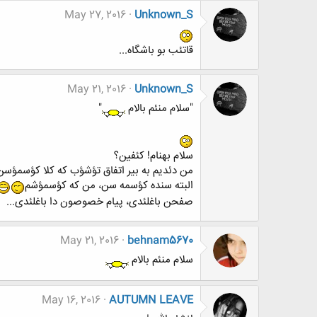
May 27, 2016
Unknown_S
قاتئب بو باشگاه...
May 21, 2016
Unknown_S
"سلام منئم بالام
"
سلام بهنام! کئفین؟
من دئدیم به بیر اتفاق تؤشؤب که کلا کؤسمؤسن
البته سنده کؤسمه سن، من که کؤسمؤشم
صفحن باغلئدی، پیام خصوصون دا باغلئدی...
May 21, 2016
behnam5670
سلام منئم بالام
May 16, 2016
AUTUMN LEAVE