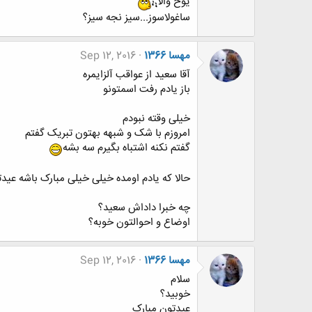
یوخ والا
ساغولاسوز...سیز نجه سیز؟
مهسا 1366
Sep 12, 2016
آقا سعید از عواقب آلزایمره
باز یادم رفت اسمتونو
خیلی وقته نبودم
امروزم با شک و شبهه بهتون تبریک گفتم
گفتم نکنه اشتباه بگیرم سه بشه
حالا که یادم اومده خیلی خیلی مبارک باشه عید
چه خبرا داداش سعید؟
اوضاع و احوالتون خوبه؟
مهسا 1366
Sep 12, 2016
سلام
خوبید؟
عیدتون مبارک