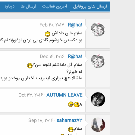
ارسال های پروفایل
آخرین فعالیت
ارسال ها
درباره
Feb 20, 2017
R@ha1
سلام خان داداش
بو عکسدن خوشوم گلدی بی یردن اوغورلادئم گتی
Dec 14, 2016
R@ha1
سلام گل داداشئم نئجه سن؟
نه خبرلر؟
ماشالا هچ بیزلری ایتیریب آختاران یوخدو بوردا
Oct 23, 2016
AUTUMN LEAVE
Sep 18, 2016
saharnaz73
سلام