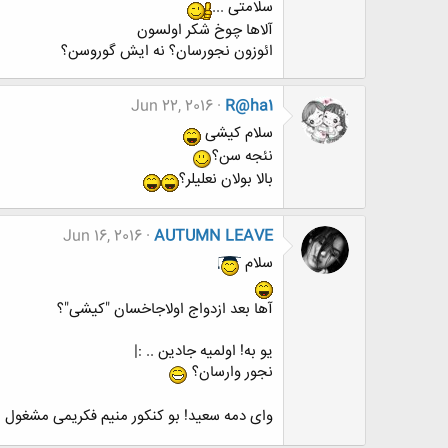
سلامتی ...
آلاها چوخ شکر اولسون
ائوزون نجورسان؟ نه ایش گوروسن؟
Jun 22, 2016
R@ha1
سلام کیشی
نئجه سن؟
بالا بولان نعلیلر؟
Jun 16, 2016
AUTUMN LEAVE
سلام
آها بعد ازدواج اولاجاخسان "کیشی"؟
یو به! اولمیه جادین .. :|
نجور وارسان؟
وای دمه سعید! بو کنکور منیم فکریمی مشغول 