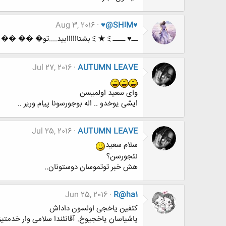
Aug 3, 2016
♥@SH!M♥
ــ♥ ــــミ★ミبشتاااااابید....تو� �� �� �د ی دوست خوب:Major Geologist ــ♥ ــــミ★ミ
Jul 27, 2016
AUTUMN LEAVE
وای سعید اولمیسن
ایشی یوخدو .. اله بوجورسونا پیام وریر ..
Jul 25, 2016
AUTUMN LEAVE
سلام سعید
نئجورسن؟
هش خبر توتموسان دوستونان..
Jun 25, 2016
R@ha1
کئفین یاخجی اولسون داداش
یاشیاسان یاخجیوخ. آقانئندا سلامی وار خدمتیز