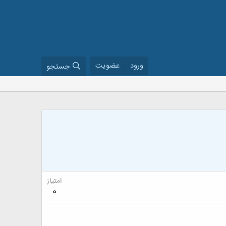
ورود
عضویت
جستجو
امتیاز
0