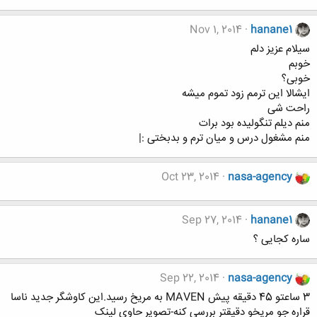
Nov 1, 2014
hanane1
سیلام عزیز دلم
خوبم
خوبی؟
ایشالا این ترمم زود تموم میشه
راحت شی
منم دیلم تنگولیده بود برات
منم مشغول درس و میان ترم و بدبختی :|
Oct 23, 2014
nasa-agency
Sep 27, 2014
hanane1
ساره کجایی ؟
Sep 22, 2014
nasa-agency
3 ساعتو 45 دقیقه پیش MAVEN به مریخ رسید.این کاوشگر جدید ناسا
قراره جو مریخو دقیقتر بررسی کنه-تصویر حاوی لینک