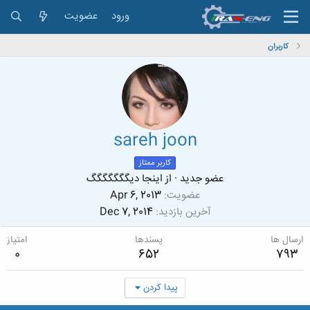
ورود
عضویت
کاربران
sareh joon
کاربر ممتاز
عضو جدید
·
از
اینجا دیگگگگگگگ
عضویت
Apr 6, 2013
آخرین بازدید
Dec 7, 2014
ارسال ها
پسندها
امتیاز
0
652
793
پیدا کردن