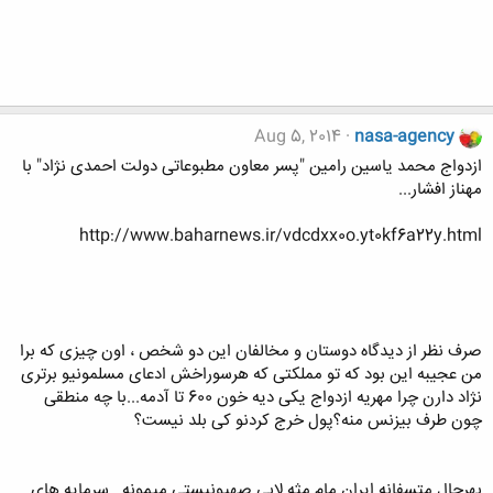
Aug 5, 2014
nasa-agency
ازدواج محمد یاسین رامین "پسر معاون مطبوعاتی دولت احمدی نژاد" با
مهناز افشار...
http://www.baharnews.ir/vdcdxx0o.yt0kf6a22y.html
صرف نظر از دیدگاه دوستان و مخالفان این دو شخص ، اون چیزی که برا
من عجیبه این بود که تو مملکتی که هرسوراخش ادعای مسلمونیو برتری
نژاد دارن چرا مهریه ازدواج یکی دیه خون 600 تا آدمه...با چه منطقی
چون طرف بیزنس منه؟پول خرج کردنو کی بلد نیست؟
بهرحال متسفانه ایران مام مثه لابی صهیونیستی میمونه...سرمایه های