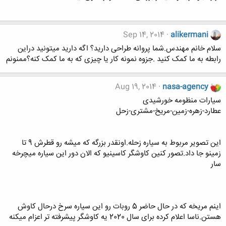
Sep 14, 2014
alikermani
سلام خانم مهندس.شما پروانه طراحی دارید؟ اگه دارید میتونید دراین
رابطه به ما کمک کنید .جزوه نمونه کار یا چیزی که به ما کمک کنه؟ممنونم
Aug 19, 2014
nasa-agency
سیارات منظومه خورشیدی
عطارد-زهره-زمین-مریخ-مشتری-زحل
این تصویر مربوط به سیاره زحله.اونقدر بزرگه که میشه رو قطرش 9 تا
زمینو جا داد.تصور کنین کاوشگر کاسینیو که الان دور این سیاره میچرخه
سار
اینم مریخه که در حال حاضر 5 روبات رو این سیاره سرخ درحال کاوش
هستن.ناسا اعلام کرده برای سال 2020 یه کاوشگر پیشرفته تر اعزام میکنه