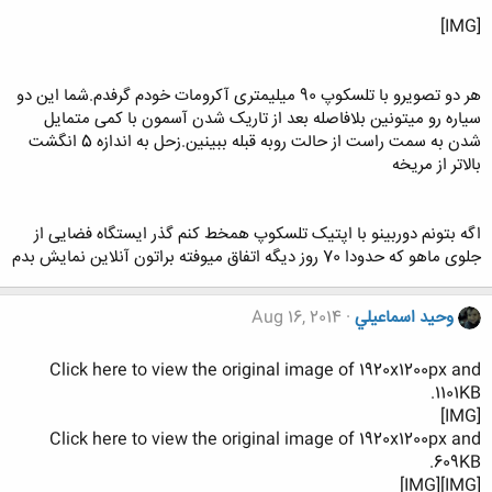
[IMG]
هر دو تصویرو با تلسکوپ 90 میلیمتری آکرومات خودم گرفدم.شما این دو
سیاره رو میتونین بلافاصله بعد از تاریک شدن آسمون با کمی متمایل
شدن به سمت راست از حالت روبه قبله ببینین.زحل به اندازه 5 انگشت
بالاتر از مریخه
اگه بتونم دوربینو با اپتیک تلسکوپ همخط کنم گذر ایستگاه فضایی از
جلوی ماهو که حدودا 70 روز دیگه اتفاق میوفته براتون آنلاین نمایش بدم
وحيد اسماعيلي
Aug 16, 2014
Click here to view the original image of 1920x1200px and
1101KB.
[IMG]
Click here to view the original image of 1920x1200px and
609KB.
[IMG][IMG]