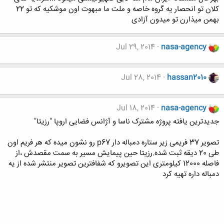
کلان تو انحصار یه گروه خاصه و ملت ما مبهوت اون موشکیه که تو 22
بهمن میذارن تو میدون آزادی
Jul 29, 2014
nasa-agency
Jul 28, 2014
hassan2010
Jul 18, 2014
nasa-agency
جدیدترین یافته پروژه مشترک ناسا و آژانس فضایی اروپا "رزیتا"
تصویر 37 فریمی زیر ستاره دمباله دار p67 رو نشون میده که هر فریم اون
طی 20 دیقه ثبت شده.رزیتا حین پیمایش مسیر به سمت مقصدش ،از
فاصله 12000 کیلومتری این تصویرو که شفافترین تصویر منتشر شده از یه
دمباله داره تهیه کرد