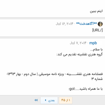
اینم ببین
**آگاهدخت**
Jul 16, 2014
[/URL]
Jul 7, 2014
mpb
با سلام...
گروه هنری نقشینه نقدیم می کند:
فصلنامه هنری نقشــــینه - ویژه نامه موسیقی | سال دوم - بهار 1393-
شماره 3
با ما همراه باشید....:gol:
آخر
1 از 45
بعدی