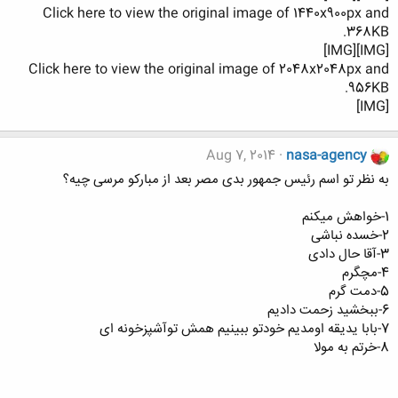
Click here to view the original image of 1440x900px and
368KB.
[IMG][IMG]
Click here to view the original image of 2048x2048px and
956KB.
[IMG]
Aug 7, 2014
nasa-agency
به نظر تو اسم رئیس جمهور بدی مصر بعد از مبارکو مرسی چیه؟
1-خواهش میکنم
2-خسده نباشی
3-آقا حال دادی
4-مچگرم
5-دمت گرم
6-ببخشید زحمت دادیم
7-بابا یدیقه اومدیم خودتو ببینیم همش توآشپزخونه ای
8-خرتم به مولا