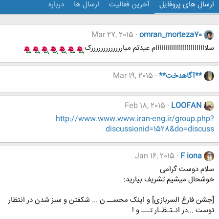
ارسال های پروفایل
آخرین فعالیت
ارسال ها
درباره
Mar 27, 2015
omran_morteza70
سلاااااااااااااااااااااااااام عیدتم مبارررررررررررررک
**آگاهدخت**
Mar 19, 2015
Feb 18, 2015
LOOFAN
http://www.www.www.iran-eng.ir/group.php?
discussionid=1528&do=discuss
Jan 16, 2015
F iona
سلام دوست گرامی
خوشحال میشیم تشریف بیارید:
[جشن فارغ السربازی] و اینک محســ ن ... شکفتن و سبز شدن در انتظار
توست ...در انـتـظـار تـــ و !