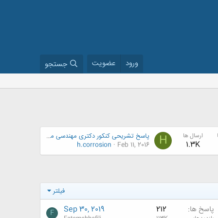
ورود
عضویت
جستجو
ارسال ها
پاسخ تشریحی کنکور دکتری مهندسی مواد 93 و 94
H
1.3K
h.corrosion
Feb 11, 2016
فیلتر
پاسخ ها
212
Sep 30, 2019
F