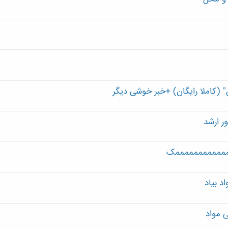
 ارشد
ممممممممممممک
د بیاد
 مواد