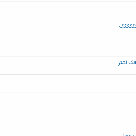
کککککک
الک اشتر