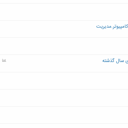
امپیوتر.مدیریت
ی سال گذشته
P
o
l
l