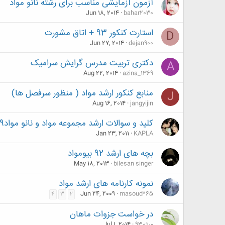
آزمون آزمایشی مناسب برای رشته نانو مواد
Jun 18, 2014
bahar2030
استارت کنکور 93 + اتاق مشورت
D
Jun 27, 2014
dejan900
دکتری تربیت مدرس گرایش سرامیک
A
Aug 22, 2014
azina_1369
منابع کنکور ارشد مواد ( منظور سرفصل ها)
J
Aug 16, 2014
jangyijin
کلید و سوالات ارشد مجموعه مواد و نانو مواد89-86
Jan 23, 2011
KAPLA
بچه های ارشد 92 بیومواد
May 18, 2013
bilesan singer
نمونه کارنامه های ارشد مواد
Jun 24, 2009
masoud*65
4
3
2
در خواست جزوات ماهان
میثم93
Jul 1, 2014