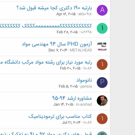
بارتبه 190 دکتری کجا میشه قبول شد؟
A
Apr 16, 2015
akb0918
ککککککککککککمممممممممکککک ککککککک
1
Feb 28, 2015
102698
آزمون PHD سال 94 مهندسی مواد
Dec 7, 2014
METALHEAD
رتبه مورد نیاز برای رشته مواد مرکب دانشگاه م
1
Feb 20, 2015
11086
نانومواد
P
Feb 5, 2015
parisia
مشاوره ارشد 94-95
Jan 14, 2015
m.arshad
کتاب مناسب برای ترمودینامیک
1
Jul 21, 2014
11086
قبولی های دکتری مواد 92 و 91 به تفکیک رتبه و محل