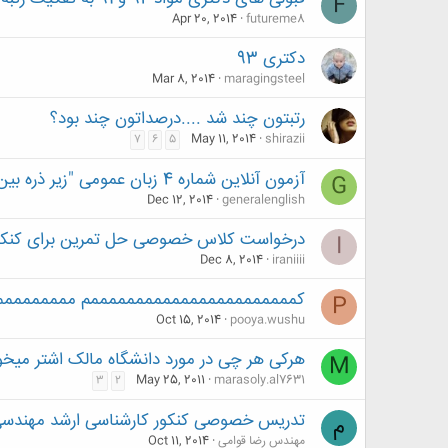
F
Apr 20, 2014
futureme8
دکتری 93
Mar 8, 2014
maragingsteel
رتبتون چند شد ....درصداتون چند بود؟
May 11, 2014
shirazii
7
6
5
آزمون آنلاین شماره 4 زبان عمومی "زیر ذره بین" (کاملا رایگان) +خبر خوشی دیگر
G
Dec 12, 2014
generalenglish
درخواست کلاس خصوصی حل تمرین برای کنکور
I
Dec 8, 2014
iraniiii
کمممممممممممممممممممممممم مممممممم
P
Oct 15, 2014
pooya.wushu
هرکی هر چی در مورد دانشگاه مالک اشتر میخوا
M
May 25, 2011
marasoly.al7631
3
2
تدریس خصوصی کنکور کارشناسی ارشد مهندسی
م
مهندس رضا قوامی
Oct 11, 2014