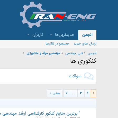
انجمن
جدیدترین‌ها
کاربران
ارسال های جدید
جستجو در تالارها
انجمن
فنی مهندسی
مهندسی مواد و متالورژی
کنکوری ها
سوالات
1
2
3
...
7
بعدی
" برترین منابع کنکور کارشناسی ارشد مهندسی م