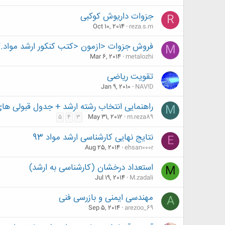
جزوات داریوش کوکبی
R
Oct 10, 2014
reza.s.m
فروش جزوات <ازمون <کتب کنکور ارشد مواد.ک
M
Mar 6, 2014
metalozhi
تقویت ریاضی
Jan 9, 2010
NAV!D
راهنمایی انتخاب رشته ارشد + جدول قبولی ها
M
May 31, 2012
m.reza89
5
4
3
نتایج نهایی کارشناسی ارشد مواد 93
E
Aug 25, 2014
ehsan000r
استعداد درخشان (کارشناسی به ارشد)
M
Jul 19, 2014
M.zadali
مهندسی ایمنی و بازرسی فنی
A
Sep 5, 2014
arezoo_69