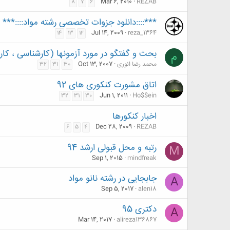
Mar 6, 2010
REZAB
8
7
6
***::::دانلود جزوات تخصصی رشته مواد::::***
Jul 14, 2009
reza_1364
14
13
12
بحث و گفتگو در مورد آزمونها (کارشناسی ، کار
م
محمد رضا انوری
Oct 13, 2007
32
31
30
اتاق مشورت کنکوری های 92
Jun 1, 2011
Ho$$ein
32
31
30
اخبار کنکورها
Dec 28, 2009
REZAB
6
5
4
رتبه و محل قبولی ارشد 94
M
Sep 1, 2015
mindfreak
جابجایی در رشته نانو مواد
A
Sep 5, 2017
alen18
دکتری 95
A
Mar 14, 2017
alireza136867