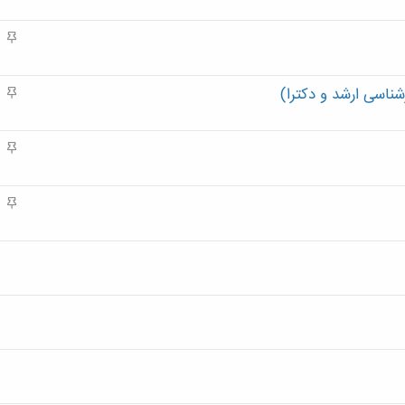
ه
م
م
ه
م
شناسی ارشد و دکترا)
م
ه
م
م
ه
م
م
ه
م