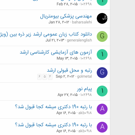
1
Feb 28, 2015
102698
مهندسی پزشکی بیومتریال
Jan 28, 2012
baharsalehi
دانلود کتاب زبان عمومی ارشد زیر ذره بین (ویژه 
G
Jul 21, 2013
generalenglish
آزمون های آزمایشی کارشناسی ارشد
1
May 13, 2015
102698
رتبه و محل قبولی ارشد
G
Sep 2, 2012
golmetal
6
5
4
پیام نور
1
Apr 27, 2015
102698
با رتبه 190 دکتری میشه کجا قبول شد؟
A
Apr 16, 2015
akb0918
با رتبه 190 دکتری میشه کجا قبول شد؟
A
Apr 16, 2015
akb0918