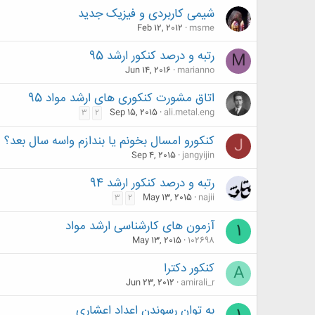
شیمی کاربردی و فیزیک جدید
Feb 12, 2012
msme
رتبه و درصد کنکور ارشد 95
M
Jun 14, 2016
marianno
اتاق مشورت کنکوری های ارشد مواد 95
Sep 15, 2015
ali.metal.eng
3
2
کنکورو امسال بخونم یا بندازم واسه سال بعد؟
J
Sep 4, 2015
jangyijin
رتبه و درصد کنکور ارشد 94
May 13, 2015
najii
3
2
آزمون های کارشناسی ارشد مواد
1
May 13, 2015
102698
کنکور دکترا
A
Jun 23, 2012
amirali_r
به توان رسوندن اعداد اعشاری