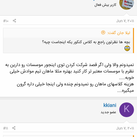
ش
کاربر بیش فعال
ه
ا
:
#10
Jun 7, 2011
لیلا جان گفت:
بچه ها نظرتون راجع به کلاس کنکور یکه اینجاست چیه؟
نمیدونم والا ولی اگر قصد شرکت کردن توی اینجور موسسات رو دارین به
نظرم با موسسات معتبر تر کار کنید بهتره مثلا ماهان تیم موادش خیلی
خوبه.....
هزینه کلاسهای ماهان رو نمیدونم چنده ولی اینجا خیلی داره گرون
میگیره....
kkiani
K
عضو جدید
#11
Jun 7, 2011