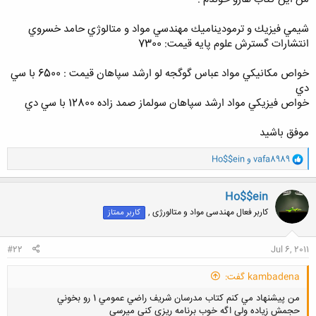
شيمي فيزيك و ترموديناميك مهندسي مواد و متالوژي حامد خسروي
انتشارات گسترش علوم پايه قيمت: 7300
خواص مكانيكي مواد عباس گوگجه لو ارشد سپاهان قيمت : 6500 با سي
دي
خواص فيزيكي مواد ارشد سپاهان سولماز صمد زاده 12800 با سي دي
موفق باشيد
و
vafa8989
و
Ho$$ein
ا
ک
ن
Ho$$ein
ش
کاربر فعال مهندسی مواد و متالورژی ,
کاربر ممتاز
ه
ا
:
#22
Jul 6, 2011
kambadena گفت:
من پيشنهاد مي كنم كتاب مدرسان شريف راضي عمومي 1 رو بخوني
حجمش زياده ولي اگه خوب برنامه ريزي كني ميرسي