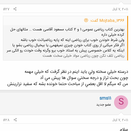
:
#27
Jul 7, 2011
Mojtaba_1366 گفت:
بهترین کتاب ریاضی عمومی 1 و 2 کتاب مسعود آقاسی هست .. مثالهای حل
کرده خیلی داره
ولی شرط خوندن خوب برای ریاضی اینه که پایه ریاضیاتت خوب باشه
اگر فکر میکنی از روی کتاب خودن چیزی نمیفهمی یا بیخیال ریاضی بشو یا
اینکه یه کلاس خصوصی پیش یه استاد خوب برو وگرنه وقت خودت رو الکی سر
ریاضی تلف نکن چون ریاضی مواد خیلی سخت هست
کلیک کنید تا باز شود...
درسته خيلي سخته ولي بايد اينم در نظر گرفت كه خيلي مهمه
چون بحث تراز و درجه سختي سوال ها پيش مي آد
من كه ميگم لا اقل بعضي از مباحث حتما خونده بشه كه سفيد نزارينش
sms11
S
عضو جدید
#28
Jul 7, 2011
سلام