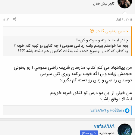
کاربر بیش فعال
#17
Jul 6, 2011
حسین یعقوبی گفت:
چقدر اینجا خلوته و سوت و کوره!!!
بچه ها خواستم بپرسم واسه ریاضی عمومی 1 چه کتابی رو تهیه کنم خوبه ؟
یه کتاب که کامل توضیح داده باشه ونکات کنکوری هم داشته باشه ؟؟؟؟
من پيشنهاد مي كنم كتاب مدرسان شريف راضي عمومي 1 رو بخوني
حجمش زياده ولي اگه خوب برنامه ريزي كني ميرسي
دوستان رياضي و زبان رو دسته كم نگيريد
کلیک کنید تا باز شود...
من خيلي از اين دو درس تو كنكور ضربه خوردم
ايشالا موفق باشيد
و
Ho$$ein
و
vafa8989
ا
ک
ن
vafa8989
ش
عضو جدید
کاربر ممتاز
ه