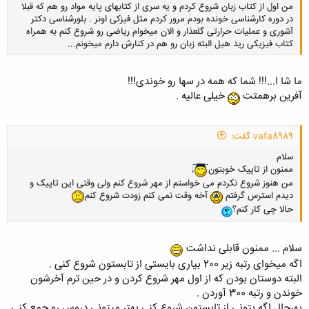
من اول از کتاب زبان شروع کردم و یه سری از کتابهای پایه مواد رو هم که قبلا
در دوره کارشناسی خونده بودم مرور کردم مثل فیزکی اونر . بلورشناسی دکتر
آشوری و عملیات حرارتی گلعذار و الان میخوام ریاضی رو شروع کنم به همراه
کتاب فیزیکی رید هیل البته زبان رو هم در کنارش دارم میخونم...
ما شا ا...!!! شما که همه در سها رو خوندی!!!
آفرین برهمتت
خیلی عالیه .
کلیک کنید تا باز شود...
vafa8989 گفت:
سلام
ممنون از تاپیک خوبتون
من هنوز شروع نکردم می خواستم از مهر شروع کنم ولی وقتی این تاپیک و
دیدم استرس گرفتم
آخه وقت نمی کنم زودت شروع کنم
حالا چی کار کنم؟
سلام ... ممنون قابلی نداشت
اگه میخوای رتبه زیر 200 بیاری بایستی از تابستون شروع کنی .
البته دوستان بودن که از اول مهر شروع کردن و در حین ترم آخرشون
خوندن و رتبه 300 آوردن .
بهرحال اگه بتونی از تابستون شروع کنی بهتر میتونی دروس رو جمع کنی