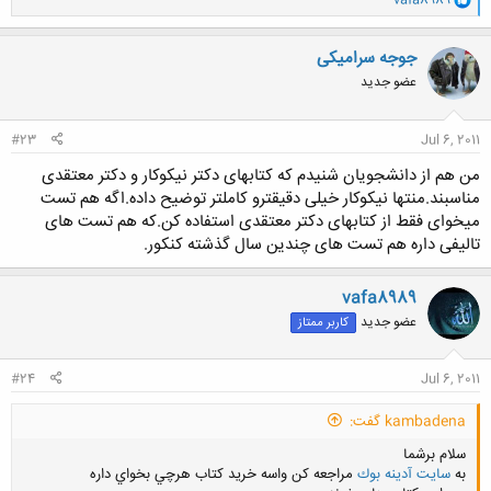
vafa8989
ا
ک
ن
جوجه سرامیکی
ش
عضو جدید
ه
ا
:
#23
Jul 6, 2011
من هم از دانشجویان شنیدم که کتابهای دکتر نیکوکار و دکتر معتقدی
مناسبند.منتها نیکوکار خیلی دقیقترو کاملتر توضیح داده.اگه هم تست
میخوای فقط از کتابهای دکتر معتقدی استفاده کن.که هم تست های
تالیفی داره هم تست های چندین سال گذشته کنکور.
vafa8989
عضو جدید
کاربر ممتاز
#24
Jul 6, 2011
kambadena گفت:
سلام برشما
به
سايت آدينه بوك
مراجعه كن واسه خريد كتاب هرچي بخواي داره