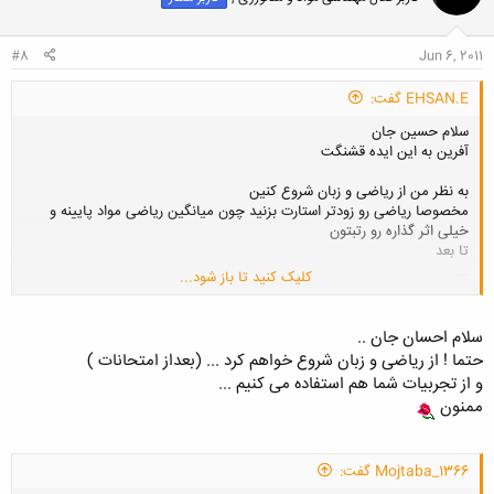
ه
ا
:
#8
Jun 6, 2011
EHSAN.E گفت:
سلام حسین جان
آفرین به این ایده قشنگت
به نظر من از ریاضی و زبان شروع کنین
مخصوصا ریاضی رو زودتر استارت بزنید چون میانگین ریاضی مواد پایینه و
خیلی اثر گذاره رو رتبتون
تا بعد
...
کلیک کنید تا باز شود...
موفق باشید
سلام احسان جان ..
حتما ! از ریاضی و زبان شروع خواهم کرد ... (بعداز امتحانات )
و از تجربیات شما هم استفاده می کنیم ...
ممنون
Mojtaba_1366 گفت: