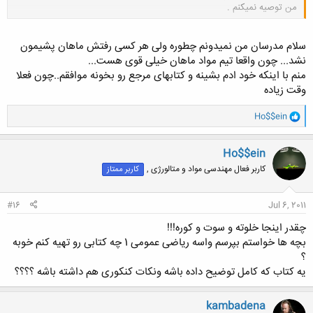
من توصیه نمیکنم .
کلیک کنید تا باز شود...
سلام مدرسان من نمیدونم چطوره ولی هر کسی رفتش ماهان پشیمون
نشد... چون واقعا تیم مواد ماهان خیلی قوی هست...
منم با اینکه خود ادم بشینه و کتابهای مرجع رو بخونه موافقم..چون فعلا
وقت زیاده
و
Ho$$ein
ا
ک
ن
Ho$$ein
ش
کاربر فعال مهندسی مواد و متالورژی ,
کاربر ممتاز
ه
ا
:
#16
Jul 6, 2011
چقدر اینجا خلوته و سوت و کوره!!!
بچه ها خواستم بپرسم واسه ریاضی عمومی 1 چه کتابی رو تهیه کنم خوبه
؟
یه کتاب که کامل توضیح داده باشه ونکات کنکوری هم داشته باشه ؟؟؟؟
kambadena