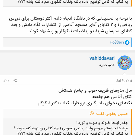
یه کتاب که کامل توضیح داده باشه ونکات کنکوری هم داشته باشه ؟؟؟؟
با توجه به تحقیقاتی که در باشگاه انجام دادم اکثر دوستان برای دروس
ریاضی 1 و 2 کتابای آقای مسعود آقاسی از انتشارات نگاه دانش و بعد
کتابای مدرسان شریف و ریاضیات نیکوکار رو پیشنهاد کردند.
کلیک کنید تا باز شود...
و
Ho$$ein
ا
ک
ن
vahiddavari
ش
عضو جدید
ه
ا
:
#20
Jul 6, 2011
مال مدرسان شریف خوب و جامع هستش
کتای آقاسی هم جامعه
نکته ای بخوای یاد بگیری برو طرف کتاب دکتر نیکوکار
حسین یعقوبی گفت:
چقدر اینجا خلوته و سوت و کوره!!!
بچه ها خواستم بپرسم واسه ریاضی عمومی 1 چه کتابی رو تهیه کنم خوبه ؟
یه کتاب که کامل توضیح داده باشه ونکات کنکوری هم داشته باشه ؟؟؟؟