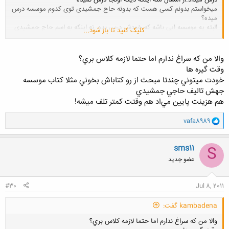
درس میداد.از امسال مثه اینکه دیگه اونجا درس نمیده
میخواستم بدونم کسی هست که بدونه حاج جمشیدی توی کدوم موسسه درس
میده؟
البته یه موسسه ایی باشه که خودش درس بده .نه اینکه به اسم حاج جمشیدی
کلیک کنید تا باز شود...
یه نفر دیگه بیاد و درس بده
ممنون میشم زودتر راهنمایی بفرمایید
والا من كه سراغ ندارم اما حتما لازمه كلاس بري؟
وقت گيره ها
خودت ميتوني چندتا مبحث از رو كتاباش بخوني مثلا كتاب موسسه
جهش تاليف حاجي جمشيدي
هم هزينت پايين مي‌اد هم وقتت كمتر تلف ميشه!
و
vafa8989
ا
ک
ن
sms11
S
ش
عضو جدید
ه
ا
:
#30
Jul 8, 2011
kambadena گفت:
والا من كه سراغ ندارم اما حتما لازمه كلاس بري؟