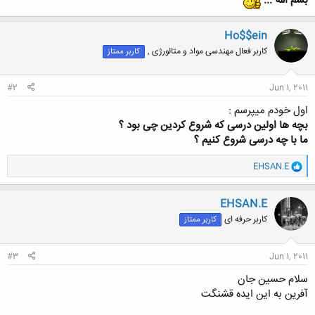
بسم الله ...
Ho$$ein
کاربر فعال مهندسی مواد و متالورژی ,
کاربر ممتاز
#2
Jun 1, 2011
اول خودم میپرسم :
بچه ها اولین درسی که شروع کردین چی بود ؟
ما با چه درسی شروع کنیم ؟
و
EHSAN.E
ا
ک
ن
EHSAN.E
ش
کاربر حرفه ای
کاربر ممتاز
ه
ا
:
#3
Jun 1, 2011
سلام حسین جان
آفرین به این ایده قشنگت