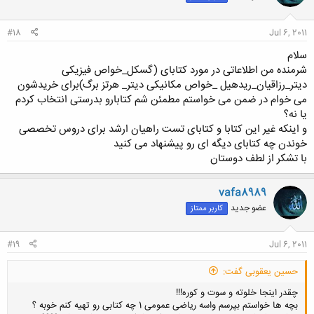
ا
:
#18
Jul 6, 2011
سلام
شرمنده من اطلاعاتی در مورد کتابای (گسکل_خواص فیزیکی
دیتر_رزاقیان_ریدهیل _خواص مکانیکی دیتر_ هرتز برگ)برای خریدشون
می خوام در ضمن می خواستم مطمئن شم کتابارو بدرستی انتخاب کردم
یا نه؟
و اینکه غیر این کتابا و کتابای تست راهیان ارشد برای دروس تخصصی
خوندن چه کتابای دیگه ای رو پیشنهاد می کنید
با تشکر از لطف دوستان
vafa8989
عضو جدید
کاربر ممتاز
#19
Jul 6, 2011
حسین یعقوبی گفت:
چقدر اینجا خلوته و سوت و کوره!!!
بچه ها خواستم بپرسم واسه ریاضی عمومی 1 چه کتابی رو تهیه کنم خوبه ؟