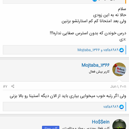
سلام
حالا نه به این زودی
ولی بعد امتحانا کم کم استارتشو بزنین
درس خوندن که بدون استرس صفایی نداره!!!
:دی
و
vafa8989
و
Mojtaba_1366
ا
ک
ن
Mojtaba_1366
ش
کاربر بیش فعال
ه
ا
:
#7
Jun 1, 2011
ولی اگر رتبه خوب میخوایی بیاری باید از الان دیگه آستینا رو بالا بزنی
و
vafa8989
ا
ک
ن
Ho$$ein
ش
کاربر فعال مهندسی مواد و متالورژی ,
کاربر ممتاز