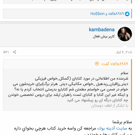
و
vafa8989
و
Ho$$ein
ا
ک
کلیک کنید تا باز شود...
ن
kambadena
ش
کاربر بیش فعال
ه
ا
:
#21
Jul 6, 2011
vafa8989 گفت:
سلام
شرمنده من اطلاعاتی در مورد کتابای (گسکل_خواص فیزیکی
دیتر_رزاقیان_ریدهیل _خواص مکانیکی دیتر_ هرتز برگ)برای خریدشون می
خوام در ضمن می خواستم مطمئن شم کتابارو بدرستی انتخاب کردم یا نه؟
و اینکه غیر این کتابا و کتابای تست راهیان ارشد برای دروس تخصصی خوندن
چه کتابای دیگه ای رو پیشنهاد می کنید
با تشکر از لطف دوستان
کلیک کنید تا باز شود...
سلام برشما
به
سايت آدينه بوك
مراجعه كن واسه خريد كتاب هرچي بخواي داره
من اين كتاب هارو خوندم :