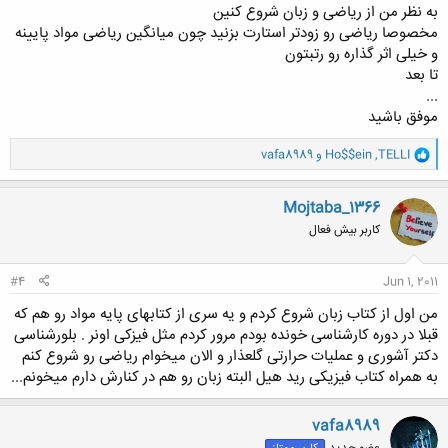
به نظر من از ریاضی و زبان شروع کنین
مخصوصا ریاضی رو زودتر استارت بزنید چون میانگین ریاضی مواد پایینه
و خیلی اثر گذاره رو رتبتون
تا بعد
...
موفق باشید
و
TELLI
,
Ho$$ein
و
vafa8989
ا
ک
ن
Mojtaba_1366
ش
کاربر بیش فعال
ه
ا
:
#4
Jun 1, 2011
من اول از کتاب زبان شروع کردم و یه سری از کتابهای پایه مواد رو هم که
قبلا در دوره کارشناسی خونده بودم مرور کردم مثل فیزکی اونر . بلورشناسی
دکتر آشوری و عملیات حرارتی گلعذار و الان میخوام ریاضی رو شروع کنم
به همراه کتاب فیزیکی رید هیل البته زبان رو هم در کنارش دارم میخونم...
vafa8989