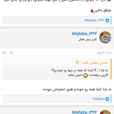
.
موفق باشی
و
Mojtaba_1366
ا
ک
ن
Mojtaba_1366
ش
کاربر بیش فعال
ه
ا
:
#9
Jun 6, 2011
حسین یعقوبی گفت:
ما شا ا...!!! شما که همه در سها رو خوندی!!!
آفرین برهمتت
خیلی عالیه .
نه بابا کجا همه رو خوندم هنوز اصلیاش مونده
و
Ho$$ein
ا
ک
ن
Mojtaba_1366