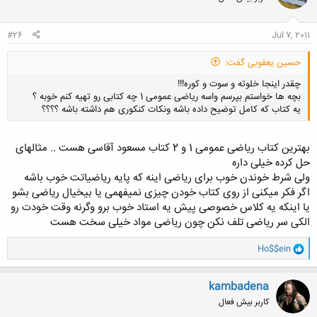
#26
Jul 7, 2011
حسین یعقوبی گفت:
چقدر اینجا خلوته و سوت و کوره!!!
بچه ها خواستم بپرسم واسه ریاضی عمومی 1 چه کتابی رو تهیه کنم خوبه ؟
یه کتاب که کامل توضیح داده باشه ونکات کنکوری هم داشته باشه ؟؟؟؟
بهترین کتاب ریاضی عمومی 1 و 2 کتاب مسعود آقاسی هست .. مثالهای
حل کرده خیلی داره
ولی شرط خوندن خوب برای ریاضی اینه که پایه ریاضیاتت خوب باشه
کلیک کنید تا باز شود...
اگر فکر میکنی از روی کتاب خودن چیزی نمیفهمی یا بیخیال ریاضی بشو
یا اینکه یه کلاس خصوصی پیش یه استاد خوب برو وگرنه وقت خودت رو
الکی سر ریاضی تلف نکن چون ریاضی مواد خیلی سخت هست
و
Ho$$ein
ا
ک
ن
kambadena
ش
کاربر بیش فعال
ه
ا