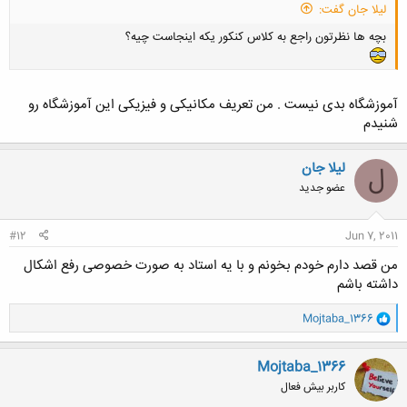
لیلا جان گفت:
بچه ها نظرتون راجع به کلاس کنکور یکه اینجاست چیه؟
آموزشگاه بدی نیست . من تعریف مکانیکی و فیزیکی این آموزشگاه رو
شنیدم
لیلا جان
ل
عضو جدید
#12
Jun 7, 2011
من قصد دارم خودم بخونم و با یه استاد به صورت خصوصی رفع اشکال
داشته باشم
و
Mojtaba_1366
ا
ک
ن
Mojtaba_1366
ش
کاربر بیش فعال
ه
ا