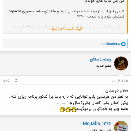
من اين كتاب هارو خوندم :
شيمي فيزيك و ترموديناميك مهندسي مواد و متالوژي حامد خسروي انتشارات
گسترش علوم پايه قيمت: 7300
خواص مكانيكي مواد عباس گوگجه لو ارشد سپاهان قيمت : 6500 با سي دي
کلیک کنید تا باز شود...
خواص فيزيكي مواد ارشد سپاهان سولماز صمد زاده 12800 با سي دي
موفق باشيد[/QUOTE
و
kambadena
ا
ک
خیلی خیلی ممنون بابت راهنماییتون
ن
سپاسگزارم
رستم دستان
ش
عضو جدید
ه
ا
:
#25
Jul 6, 2011
سلام دوستان
به نظر من هرکسی بنابر توانایی که داره باید برا کنکور برنامه ریزی کنه .
یکی 1سال یکی 2سال یکی4سال و...........
همه چیز به خودتو ن برمیگرده
Mojtaba_1366
کاربر بیش فعال