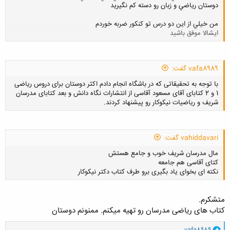
دوستان رياضي و زبان رو دسته كم نگيريد
من خيلي از اين دو درس تو كنكور ضربه خوردم
ايشالا موفق باشيد
کلیک کنید تا باز شود...
vafa8989 گفت:
با توجه به تحقیقاتی که در باشگاه انجام دادم اکثر دوستان برای دروس ریاضی
1 و 2 کتابای آقای مسعود آقاسی از انتشارات نگاه دانش و بعد کتابای مدرسان
شریف و ریاضیات نیکوکار رو پیشنهاد کردند.
vahiddavari گفت:
کلیک کنید تا باز شود...
مال مدرسان شریف خوب و جامع هستش
کتای آقاسی هم جامعه
نکته ای بخوای یاد بگیری برو طرف کتاب دکتر نیکوکار
متشکرم.
کتاب های ریاضی مدرسان رو تهیه میکنم. ممنونم دوستان
کلیک کنید تا باز شود...
و