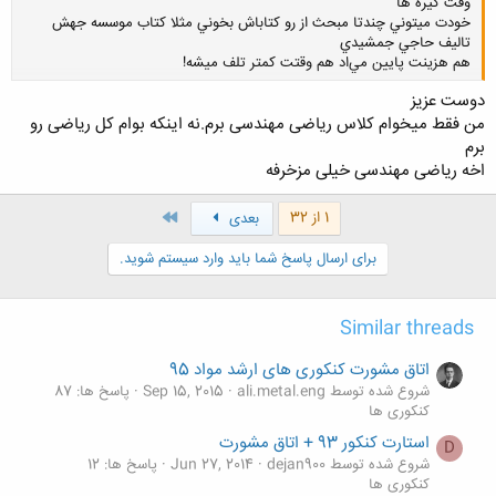
وقت گيره ها
خودت ميتوني چندتا مبحث از رو كتاباش بخوني مثلا كتاب موسسه جهش
تاليف حاجي جمشيدي
هم هزينت پايين مي‌اد هم وقتت كمتر تلف ميشه!
دوست عزیز
من فقط میخوام کلاس ریاضی مهندسی برم.نه اینکه بوام کل ریاضی رو
کلیک کنید تا باز شود...
برم
اخه ریاضی مهندسی خیلی مزخرفه
آخر
1 از 32
بعدی
برای ارسال پاسخ شما باید وارد سیستم شوید.
Similar threads
اتاق مشورت کنکوری های ارشد مواد 95
شروع شده توسط ali.metal.eng
Sep 15, 2015
پاسخ ها: 87
کنکوری ها
استارت کنکور 93 + اتاق مشورت
D
شروع شده توسط dejan900
Jun 27, 2014
پاسخ ها: 12
کنکوری ها