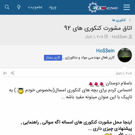
ورود
عضویت
کنکوری ها
اتاق مشورت کنکوری های 92
ش
ت
Jun 1, 2011
Ho$$ein
ر
ا
و
ر
Ho$$ein
ع
ی
کاربر فعال مهندسی مواد و متالورژی ,
کاربر ممتاز
ک
خ
ن
ش
ن
ر
#1
Jun 1, 2011
د
و
ه
ع
باسلام دوستان
م
احساس کردم برای بچه های کنکوری امسال(بخصوص خودم
) یه
و
ض
تاپیک با این عنوان میتونه مفید باشه ...
و
ع
اینجا محل مشورت کنکوری های امساله اگه سوالی , راهنمایی ,
پیشنهادی چیزی داری ...