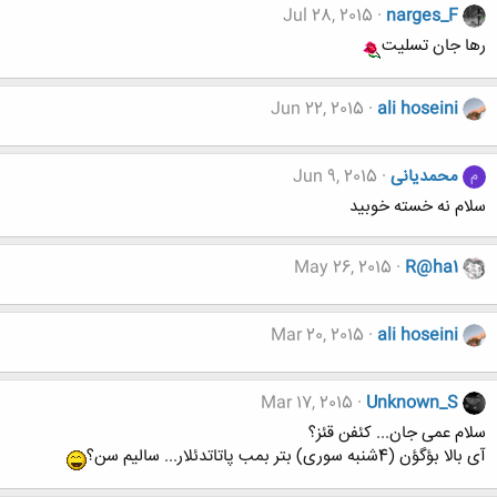
Jul 28, 2015
narges_F
رها جان تسلیت
Jun 22, 2015
ali hoseini
محمدیانی
Jun 9, 2015
م
سلام نه خسته خوبید
May 26, 2015
R@ha1
Mar 20, 2015
ali hoseini
Mar 17, 2015
Unknown_S
سلام عمی جان... کئفن قئز؟
آی بالا بؤگؤن (4شنبه سوری) بتر بمب پاتاتدئلار... سالیم سن؟