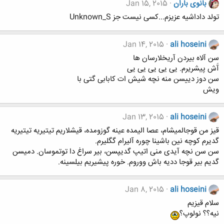
بانوی باران
Jan 15, 2015
تولد داداشیه عزیزم...کسی نیست جز Unknown_S
Jan 14, 2015
ali hoseini
سن آلاه بیردن آریخلارسان ها
آَش پیشریرم. یی یی یی یی یی
سن دوز دییسن منه نچه شیش ات کابابی گتی با
ویش
Jan 13, 2015
ali hoseini
قیز من قوجالمیشام، عصا الیمده عینه گوزومده، قیشلاریم تیتیریه تیتیریه
گدیرم کوچه نین باشینا چوره آلیرام گگلیرم.
سن سن نچه آیدی منی اتیپ گدیپسن، بیر سراغ دا توتموسان. دمیسن
گدیم بیر قوجا ددیه باش ووروم. خوره پیشیریم بیلسینه.
Jan 8, 2015
ali hoseini
سلام قیزیم
نیه؟؟ نولوپ؟