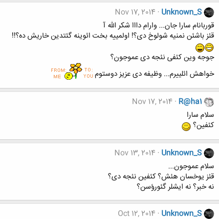
Nov 17, 2014
Unknown_S
قوربانام سارا جان... وارام دااا شکر الله آ
قئز باشئن نمنیه شولوخ دی؟! اولمییه بخت ائوینه گئتدین خاریش ده؟!!
جوجه وین کئفی نئجه دی عموجون؟
خواهش ائلییرم... وظیفه دی عزیز دوستوم
Nov 17, 2014
R@ha1
سلام سارا
کئفین؟
Nov 13, 2014
Unknown_S
سلام عموجون...
قئز یوخسان هئش؟ کئفین نئجه دی؟
نه خبر؟ نه ایشلر گئورؤسن؟
Oct 12, 2014
Unknown_S