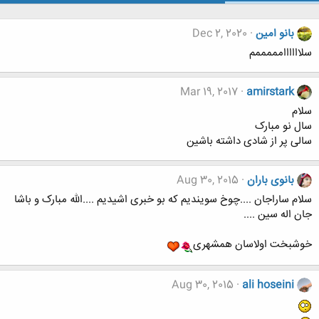
بانو امین
Dec 2, 2020
سلاااااامممممم
Mar 19, 2017
amirstark
سلام
سال نو مبارک
سالی پر از شادی داشته باشین
بانوی باران
Aug 30, 2015
سلام ساراجان ....چوخ سویندیم که بو خبری اشیدیم ....الله مبارک و باشا
جان اله سین ....
خوشبخت اولاسان همشهری
Aug 30, 2015
ali hoseini