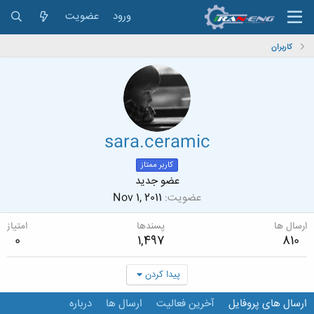
ورود
عضویت
کاربران
sara.ceramic
کاربر ممتاز
عضو جدید
عضویت
Nov 1, 2011
ارسال ها
پسندها
امتیاز
0
1,497
810
پیدا کردن
ارسال های پروفایل
آخرین فعالیت
ارسال ها
درباره