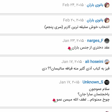
بانوی باران
Feb 24, 2015
بانوی باران
Feb 20, 2015
انتخاب خوش سلیقه ترین کاربر (سری پنجم)
Jan 23, 2015
narges_F
عقد دختری از جنس باران
Jan 17, 2015
ali hoseini
قیز به کباب آدی گلیر منه قیافه سالیسان؟؟ دی
Jan 17, 2015
Unknown_S
سلام عموجون
یاخجئسان سارا جان؟
چوخ ممنونام... لطف ائله میسن عمو