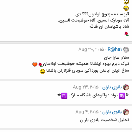
قیز سنده مزدوج اولدون؟؟؟ دی
آلاه موبارک السین. آلاه خوشبخت السین.
شاد یاشیاسان ان شالله
Aug 30, 2015
R@ha1
سلام سارا جان
تبرک دیرم بیلوه اینشالا همیشه خوشبخت اولاسان
ساغ الینن ایاغئن بورداکی سوبای قئزلارئن باشئنا
بانوی باران
Aug 23, 2015
♛
︎ تولد دوقلوهای باشگاه مبارک
︎♚
بانوی باران
Aug 4, 2015
تحلیل شخصیت بانوی باران