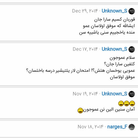
Dec 29, 2014
Unknown_S
قوربان کسیم سارا جان
ایشالله که موفق اولاسان عمو
منده یاخجییم سنی یاشییه سن
Dec 17, 2014
Unknown_S
سلام عموجون
کئفین سارا جان؟
عمویی یوخسان هئش؟! امتحان لار یئتیشیر درسه باخئسان؟
موفق اولاسان
Nov 19, 2014
Unknown_S
آمان سنین الین نن عموجون
Nov 18, 2014
narges_F