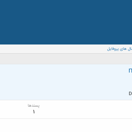
ال های پروفایل
D
پسندها
1