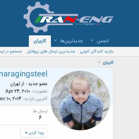
انجمن
جدیدترین‌ها
کاربران
بازدید کنندگان کنونی
جدیدترین ارسال های پروفایل
جستجو در ارس
کاربران
maragingsteel
عضو جدید
·
از
تهران
عضویت
Apr 24, 2010
آخرین بازدید
ec 10, 2014
ارسال ها
6
پیدا کردن