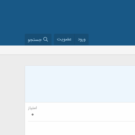
ورود
عضویت
جستجو
امتیاز
0