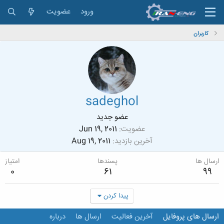
ورود
عضویت
کاربران
sadeghol
عضو جدید
عضویت
Jun 19, 2011
آخرین بازدید
Aug 19, 2011
ارسال ها
پسندها
امتیاز
0
61
99
پیدا کردن
ارسال های پروفایل
آخرین فعالیت
ارسال ها
درباره