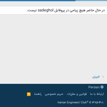
در حال حاضر هیچ پیامی در پروفایل sadeghol نیست.
کاربران
Persian
ارتباط با ما
قوانین و مقرّرات
حریم خصوصی
راهنما
R
S
S
®
Iranian Engineers' Club
© 1385-1401.