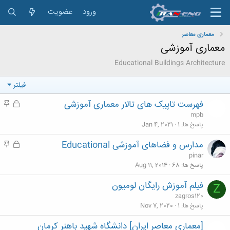
ورود
عضویت
معماری معاصر
معماری آموزشی
Educational Buildings Architecture
فیلتر
فهرست تاپیک های تالار معماری آموزشی
ق
م
ف
ه
mpb
ل
م
پاسخ ها
1
Jan 4, 2021
ش
مدارس و فضاهای آموزشی Educational
ق
م
د
ف
ه
pinar
ه
ل
م
پاسخ ها
68
Aug 11, 2014
ش
فیلم آموزش رایگان لومیون
Z
د
zagros120
ه
پاسخ ها
1
Nov 7, 2020
[معماری معاصر ایران] دانشگاه شهید باهنر کرمان