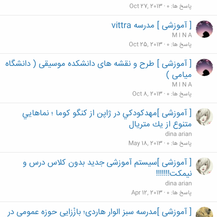
پاسخ ها
0
Oct 27, 2013
[ آموزشی ] مدرسه vittra
M I N A
پاسخ ها
0
Oct 25, 2013
[ آموزشی ] طرح و نقشه های دانشکده موسیقی ( دانشگاه
میامی )
M I N A
پاسخ ها
0
Oct 8, 2013
[ آموزشی ]مهدكودكي در ژاپن از كنگو كوما ؛ نماهايي
متنوع از يك متريال
dina arian
پاسخ ها
0
May 18, 2013
[ آموزشی ]سیستم آموزشی جدید بدون کلاس درس و
نیمکت!!!!!!!
dina arian
پاسخ ها
0
Apr 12, 2013
[ آموزشی ]مدرسه سبز الوار هاردی؛ بازْزایی حوزه عمومی در