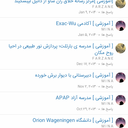
[آموزشی ]مرکز رسانه خلاق ران شاو از دانیل لیبسکیند
F A R Z A N E
پاسخ ها
0
Jan 9, 2014
[ آموزشی ] آکادمی Exac-Wu
M I N A
پاسخ ها
0
Jan 5, 2014
[ آموزشی ] مدرسه ی بارتلت؛ پردازش نور طبیعی در احیا
روح مکان
F A R Z A N E
پاسخ ها
0
Dec 17, 2013
[ آموزشی ] دبیرستانی با دیوار برش خورده
M I N A
پاسخ ها
0
Nov 2, 2013
[ آموزشی ] مدرسه آزاد APAP
M I N A
پاسخ ها
0
Oct 29, 2013
[ آموزشی ] دانشگاه Orion Wageningen
M I N A