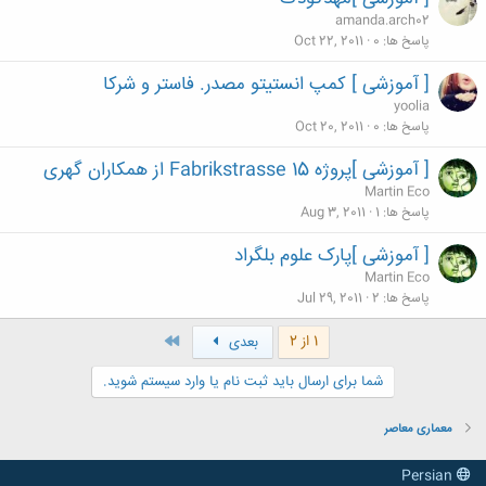
amanda.arch02
پاسخ ها
0
Oct 22, 2011
[ آموزشی ] کمپ انستیتو مصدر. فاستر و شرکا
yoolia
پاسخ ها
0
Oct 20, 2011
[ آموزشی ]پروژه Fabrikstrasse 15 از همکاران گهری
Martin Eco
پاسخ ها
1
Aug 3, 2011
[ آموزشی ]پارک علوم بلگراد
Martin Eco
پاسخ ها
2
Jul 29, 2011
آخر
1 از 2
بعدی
شما برای ارسال باید ثبت نام یا وارد سیستم شوید.
معماری معاصر
Persian