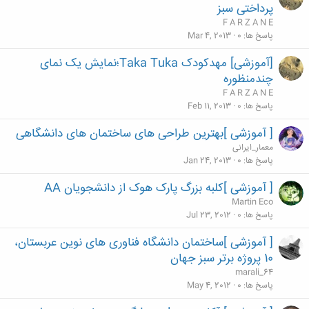
پرداختی سبز
F A R Z A N E
پاسخ ها
0
Mar 4, 2013
[آموزشی] مهدکودک Taka Tuka؛نمایش یک نمای
چندمنظوره
F A R Z A N E
پاسخ ها
0
Feb 11, 2013
[ آموزشی ]بهترین طراحی های ساختمان های دانشگاهی
معمار_ایرانی
پاسخ ها
0
Jan 24, 2013
[ آموزشی ]کلبه بزرگ پارک هوک از دانشجویان AA
Martin Eco
پاسخ ها
0
Jul 23, 2012
[ آموزشی ]ساختمان دانشگاه فناوری های نوین عربستان،
10 پروژه برتر سبز جهان
marali_64
پاسخ ها
0
May 4, 2012