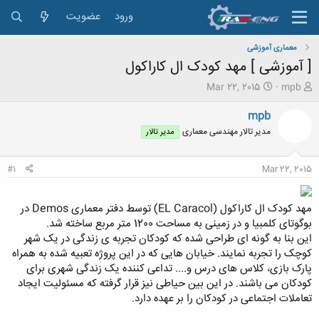
ورود
عضویت
معماری آموزشی
[ آموزشی ] مهد کودک ال کاراکول
ش
ت
Mar 22, 2015
mpb
ر
ا
و
ر
mpb
ع
ی
مدیر تالار مهندسی معماری
مدیر تالار
ک
خ
ن
ش
ن
ر
#1
Mar 22, 2015
د
و
ه
ع
م
مهد کودک ال کاراکول (EL Caracol) توسط دفتر معماری Demos در
و
بوگوتای کلمبیا و در زمینی به مساحت 1200 متر مربع ساخته شد.
ض
این بنا به گونه ای طراحی شده که کودکان تجربه ی زندگی در یک شهر
و
کوچک را تجربه نمایند. خیابان هایی که در این پروژه تعبیه شده به همراه
ع
پارک بازی، کلاس های درس و.... تداعی کننده یک زندگی شهری برای
کودکان می باشند. در این بین حیاطی نیز قرار گرفته که مسئولیت ایجاد
تعاملات اجتماعی در کودکان را بر عهده دارد.