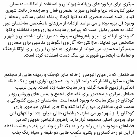
مرکزی برای برخوردهای روزانه شهروندان و استفاده از امکانات دبستان
نظیر کتابخانه، تریا و فضای سبز به عنصری فعال و سازنده در بافت شهری
تبدیل شده است، عنصری که نه تنها کودکان، بلکه تمامی ساکنین محله از
وجود آن بهره برده و می توانند آزادانه از مرزهای نامشخص ساختمان عبور
کنند. به همین دلیل است که پیرامون سایت دیواری وجود نداشته و تنها
کمربندی از فضای سبز و راهروهای سرپوشیده مرز میان ساختمان و شهر را
مشخص می نمایند. مازانتی -که آثار وی الگوهای مناسبی برای معماری
مردم گرا محسوب می شوند- از معماری؛ به عنوان ابزاری برای ارتقا فرهنگ
و تعاملات اجتماعی شهروندانی تنگ دست استفاده کرده است.
ساختمان که در میان انبوهی از خانه های کوچک و ردیف هایی از مجتمع
های مسکونی اقشار کم درآمد قرار دارد، همچون نواری پهن و یک طبقه،
اندکی از زمین فاصله گرفته و در سایت حلقه زده است. بدین ترتیب
حیاطی مرکزی و محصور برای فضاهای تجمع و زمین های ورزشی روباز
کودکان در مرکز سایت به وجود آمده است. ساختمان در عین گشودگی به
سمت شهر، ساختاری درون گرا داشته و تا جای امکان هیاهوی بازی
کودکان را از شهر دور می سازد. در فضای خالی میان ابتدا و انتهای این
نوار، ورودی اصلی مجموعه قرار دارد. راهروی ارتباطی طویلی تمامی
فضاهای موجود در این زنجیره را به یکدیگر پیوند می زند. در هشت نقطه
از این نوار خاکستری و بتنی، مکعب هایی دو طبقه و سیاه رنگ جلب