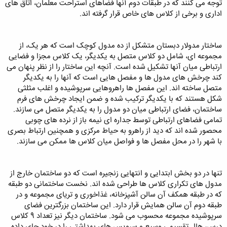
توجه می کنند که در طبقات دوم آنها فضاهای استراحت معلمان، اتاق های
اداری و برخی از کلاس های خاص قرار گرفته اند.
ساختار مدولار دبستان متشکل از ده مدول کوچک است که هر یک، از
مجموعه ای، شامل دو کلاس متصل به یکدیگر، یک کلاس مجزا و فضایی
ارتباطی میان آنها تشکیل شده است. آنچه این ساختار را از نظر پنهان می
کند چرخش های مدول ها و مفصل هایی است که آنها را به یکدیگر
متصل ساخته اند. این مفصل ها راهروهایی سرپوشیده و اغلب مثلثی
شکل هستند که با یکدیگر ترکیب شده و ضمن ایجاد چرخش های فرم
ساختمان، فضای ارتباطی میان دو مدول را به یکدیگر متصل می سازند.
تمامی فضاهای ارتباطی توسط جداره ای نیمه باز از نرده های چوبی
محصور شده اند که دید از راهرو به حیاط مرکزی و همچنین ارتباط بصری
با شهر را در محل مفصل ها و فواصل میان کلاس ها ممکن می سازند.
تنها در دو بخش ابتدایی و انتهایی زنجیره است که دو ساختمان خارج از
مدول های تکراری کلاس ها طراحی شده اند. نخست ساختمانی دو طبقه
که در طبقه همکف آن سالن آشپزخانه، غذاخوری و تریای مجموعه و در
طبقه دوم آن سالن همایش قرار دارد. این ساختمان بزرگترین فضای
سرپوشیده مجموعه محسوب می شود. ساختمان دیگر نیز تعداد 9 کلاس
درس، هال تقسیمی وسیع و سرویس های بهداشتی را در خود جای داده