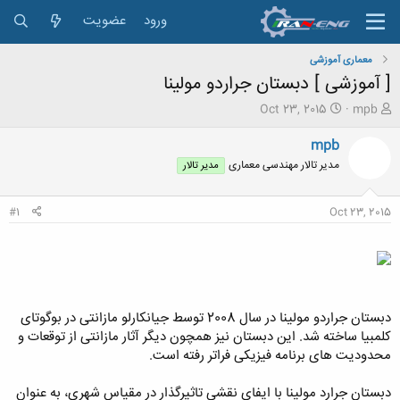
ورود
عضویت
معماری آموزشی
[ آموزشی ] دبستان جراردو مولینا
ش
ت
Oct 23, 2015
mpb
ر
ا
و
ر
mpb
ع
ی
مدیر تالار مهندسی معماری
مدیر تالار
ک
خ
ن
ش
ن
ر
#1
Oct 23, 2015
د
و
ه
ع
م
و
ض
و
دبستان جراردو مولینا در سال 2008 توسط جیانکارلو مازانتی در بوگوتای
ع
کلمبیا ساخته شد. این دبستان نیز همچون دیگر آثار مازانتی از توقعات و
محدودیت های برنامه فیزیکی فراتر رفته است.
دبستان جرارد مولینا با ایفای نقشی تاثیرگذار در مقیاس شهری، به عنوان