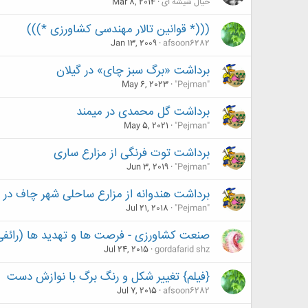
خیال شیشه ای
Mar 8, 2014
(((* قوانین تالار مهندسی کشاورزی *)))
Jan 13, 2009
afsoon6282
برداشت «برگ سبز چای» در گیلان
May 6, 2023
"Pejman"
برداشت گل محمدی در میمند
May 5, 2021
"Pejman"
برداشت توت فرنگی از مزارع ساری
Jun 3, 2019
"Pejman"
برداشت هندوانه از مزارع ساحلی شهر چاف در
Jul 21, 2018
"Pejman"
صنعت کشاورزی - فرصت ها و تهدید ها (رائفی
Jul 24, 2015
gordafarid shz
{فیلم} تغییر شکل و رنگ برگ با نوازش دست
Jul 7, 2015
afsoon6282