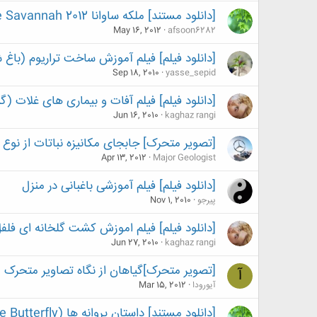
[دانلود مستند] ملکه ساوانا BBC Natural World: Queen of the Savannah 2012
May 16, 2012
afsoon6282
[دانلود فیلم] فیلم آموزش ساخت تراریوم (باغ
Sep 18, 2010
yasse_sepid
[دانلود فیلم] فیلم آفات و بیماری های غلات (گ
Jun 16, 2010
kaghaz rangi
[تصویر متحرک] جابجای مکانیزه نباتات از نوع ا
Apr 13, 2012
Major Geologist
[دانلود فیلم] فیلم آموزشی باغبانی در منزل
پیرجو
Nov 1, 2010
[دانلود فیلم] فیلم اموزش کشت گلخانه ای فلف
Jun 27, 2010
kaghaz rangi
[تصویر متحرک]گیاهان از نگاه تصاویر متحرک
آ
آیورودا
Mar 15, 2012
[دانلود مستند] داستان پروانه ها (The Story Of The Butterfly)