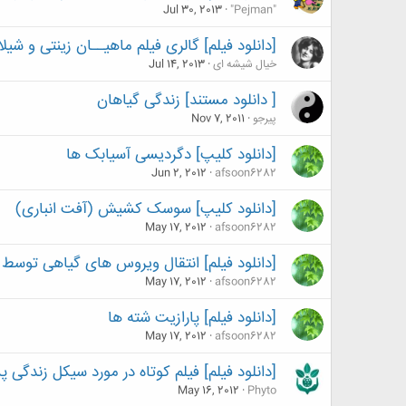
Jul 30, 2013
"Pejman"
[دانلود فیلم] گالری فیلم ماهیــان زینتی و شیل
خیال شیشه ای
Jul 14, 2013
[ دانلود مستند] زندگی گیاهان
پیرجو
Nov 7, 2011
[دانلود کلیپ] دگردیسی آسیابک ها
Jun 2, 2012
afsoon6282
[دانلود کلیپ] سوسک کشیش (آفت انباری)
May 17, 2012
afsoon6282
[دانلود فیلم] انتقال ویروس های گیاهی توسط 
May 17, 2012
afsoon6282
[دانلود فیلم] پارازیت شته ها
May 17, 2012
afsoon6282
[دانلود فیلم] فیلم کوتاه در مورد سیکل زندگی پ
May 16, 2012
Phyto