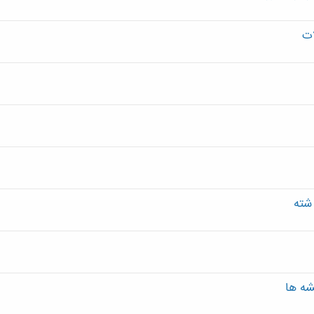
ات
شته
شه ها