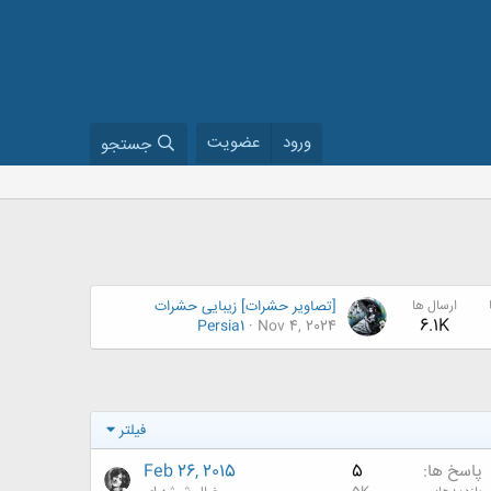
ورود
عضویت
جستجو
ارسال ها
[تصاویر حشرات] زیبایی حشرات
6.1K
Persia1
Nov 4, 2024
فیلتر
پاسخ ها
5
Feb 26, 2015