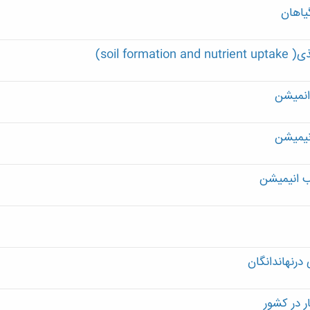
یاهان
soil f)
 انمیشن
انیمیشن
لب انیمیشن
درنهاندانگان
ر در کشور