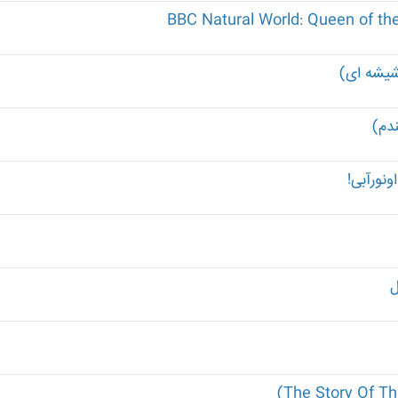
 شیشه ای)
ندم)
ونورآبی!
ل