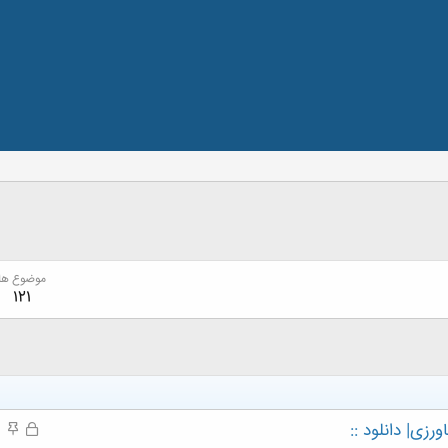
موضوع ها
121
زی| دانلود ::
ق
م