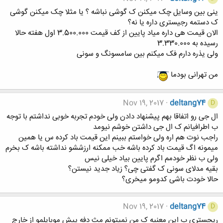
ینی بین وسایل چک میکنن ک گوشی نباشه ؟ یا مثلا چک میکنن گوشی
ک دستمه رجیستری داره یا نه؟
الان قیمت هی داره میاد پایین از کف قیمت 3.500.000 اول هفته حالا
رسیده به 3.330.000
ولی یذره دارم فک میکنم بین سامسونگ و سونی
من تهرانی بودما
Nov 19, 2017
deltang74
D
ال جی رو اتفاقا بهم پیشنهاد دادن ولی خودم تجربه خوبی نداشتم با توجه
ب اطرافیانم ک ال جی داشتن خوشم نیومد
راجب نوت هم اره ولی خواستم ببینم این قیمت باد کرده س یا همین
میمونه اگ قیمت باد کرده باشه خب ممکنه ارزششو نداشته باشه ک بخرم
ولی ب نظر خودمم اگرم پایین بیاد خیلی نیس
بقیه مدلای سونی ک گفتی چی؟ زیاد جدید نیستن؟
حالا خودت باشی کدومو میخری؟
Nov 19, 2017
deltang74
D
ریجستری ب این معنیه ک من نمیتونم مث دفه پیش موبایلمو از خارج