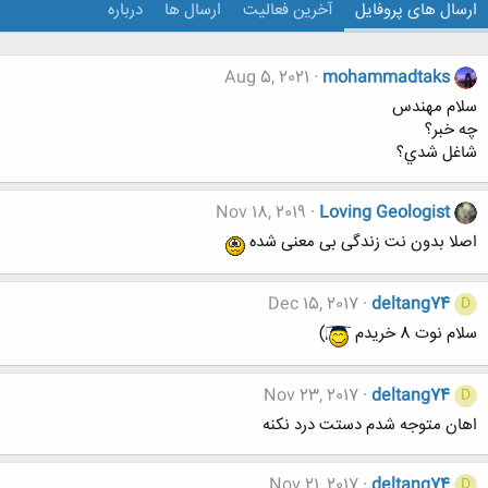
ارسال های پروفایل
آخرین فعالیت
ارسال ها
درباره
Aug 5, 2021
mohammadtaks
سلام مهندس
چه خبر؟
شاغل شدي؟
Nov 18, 2019
Loving Geologist
اصلا بدون نت زندگی بی معنی شده
Dec 15, 2017
deltang74
D
سلام نوت 8 خریدم
)
Nov 23, 2017
deltang74
D
اهان متوجه شدم دستت درد نکنه
Nov 21, 2017
deltang74
D