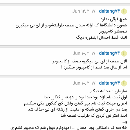
Jun 12, 2017
deltang74
D
هیچ فرقی نداره
همون دانشگاها ک ارائه میدن نصف ظرفیتشونو از ای تی میگیرن
نصفشو کامپیوتر
البته فقط امسال اینطوره دیگ
Jun 10, 2017
deltang74
D
الان نصف از ای تی میگیره نصف از کامپیوتر
اما از سال بعد فقط از کامپیوتر میگیره!!
Jun 10, 2017
deltang74
D
سازمان سنجشه دیگ...
اول ثبت نام ازاد بود جدا بود و هزینه و کنکور جدا
اخرای مهلت ثبت نام یهو گفتن ولش کن کنکورو یکی میکینم
بعد دم اخری گفتن شبکه و امنیت از رشته ای تی حذف شد
انقد اعتراض کردن ک ظرفیت نصف شد
و...
خلاصه ک داستانی بود امسال ... امیدوارم قبول شم ک مجبور نشم ی