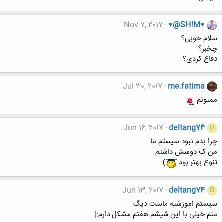
Nov 7, 2017
♥@SH!M♥
سلام خوبی؟
چخبر؟
دفاع کردی؟
Jul 30, 2017
me.fatima
ممنونم
Jun 16, 2017
deltang74
D
چرا بدم نبود سیستم ما
من ک دوسش داشتم
تنوع بهتر بود
)
Jun 13, 2017
deltang74
D
سیستم اموزشیه ماست دیگ
منم خیلی با این شیشم هفتم مشکل دارم:|