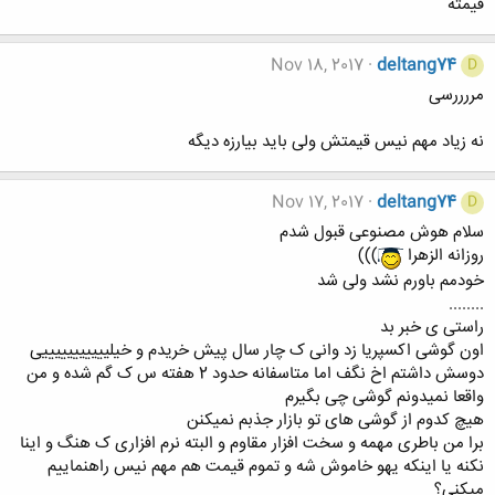
قیمته
Nov 18, 2017
deltang74
D
مررررسی
نه زیاد مهم نیس قیمتش ولی باید بیارزه دیگه
Nov 17, 2017
deltang74
D
سلام هوش مصنوعی قبول شدم
روزانه الزهرا
)))
خودمم باورم نشد ولی شد
........
راستی ی خبر بد
اون گوشی اکسپریا زد وانی ک چار سال پیش خریدم و خیلیییییییییییی
دوسش داشتم اخ نگف اما متاسفانه حدود 2 هفته س ک گم شده و من
واقعا نمیدونم گوشی چی بگیرم
هیچ کدوم از گوشی های تو بازار جذبم نمیکنن
برا من باطری مهمه و سخت افزار مقاوم و البته نرم افزاری ک هنگ و اینا
نکنه یا اینکه یهو خاموش شه و تموم قیمت هم مهم نیس راهنماییم
میکنی؟