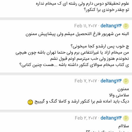
علوم تحقیقاتو دوس دارم ولی رشته ای ک میخام نداره
تو چقدر خوندی برا کنکور؟
Feb 11, 2017
deltang74
D
البنه من شهریور فارغ التحصیل میشم ولی پیشاپیش ممنون
چ خوب پس ارشدو کجا میخونی؟
من میخام ازاد یا غیرانتفاعی برم ولی حتما تهران باشه چون هیچی
نخوندم هنوز ولی خب میترسم اونم قبول نشم
ی کتاب میخام سوالای کنکور داشته باشه ...هست چنین کتابی؟
Feb 7, 2017
deltang74
D
ممنون
سلامتی والا
دیگ باید اماده شم برا کنکور ارشد و کاملا گنگ و گیییج
Feb 2, 2017
deltang74
D
سلااام