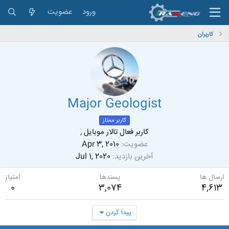
ورود
عضویت
کاربران
Major Geologist
کاربر ممتاز
کاربر فعال تالار موبایل ,
عضویت
Apr 3, 2010
آخرین بازدید
Jul 1, 2020
ارسال ها
پسندها
امتیاز
0
3,074
4,613
پیدا کردن