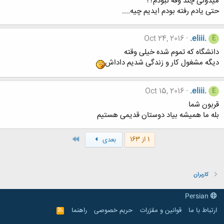
میدونی چند وقه نبودم؟؟
حتی یادم رفته بودم ایدیم چیه....
Oct 24, 2016
.eliii.
E
دانشگاه که تموم شده خیلی وقته
دیگه مشغول کار و زندگی شدیم داداش
Oct 15, 2016
.eliii.
E
قربون شما
بله ما همیشه بیاد دوستان قدیمی هستیم
آخر
1 از 163
بعدی
کاربران
Persian
ارتباط با ما
قوانین و مقرّرات
حریم خصوصی
راهنما
R
S
S