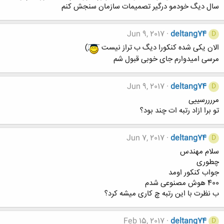
سال دیگ خودمو درگیر تصمیمات سازمان سنجش کنم
Jun 9, 2017
deltang74
D
الان یکی شده کنکورا دیگ ب تراز نیست
)
مرسی امیدوارم جای خوبی قبول شم
Jun 9, 2017
deltang74
D
مررررسییی
تو برا ازاد رتبه ات چند بود؟
Jun 7, 2017
deltang74
D
سلام مهندس
چطوری
جواب کنکور اومد
400 هوش مصنوعی شدم
ب نظرت با این رتبه چ کاری میشه کرد؟
Feb 15, 2017
deltang74
D