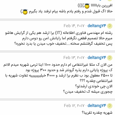
افرررین باباااااا
))))
حالا اگ قبول شدم و رفتم یادم باشه بیام ترفند یاد بگیرم
)
Feb 14, 2017
deltang74
D
رشته ام مهندسی فناوری اطلاعاته (IT) برا ارشد هم یکی از گرایش هاشو
میرم حالا تصمیم قطعی نگرفتم اما رایانش امن رو دوس دارم
پس تخفیف گرفتنشم سخته....تخفیف خوب میدن یا بدرد نخوره؟
Feb 13, 2017
deltang74
D
من الان ک مثلا غیرانتفاعی ام دارم حدود 1100 اینا ترمی شهریه میدم الانم
ک پروژه پایانی دارم یذره گرونتر شد و حدود 300 پروژه بود
تا 2500 معقول بود ب نظرم برا ارشد و 4000 خیلیییییییه تفاوت شهریه با
غیرانتفاعی چقدره ؟؟؟
الان چی خوندی ارشدتو؟
چجوری میشه ک تخفیف میدن؟
Feb 12, 2017
deltang74
D
شهریه چقدره تقریبا؟