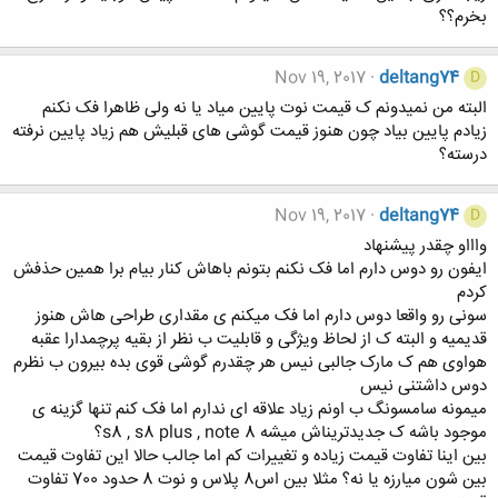
بخرم؟؟
Nov 19, 2017
deltang74
D
البته من نمیدونم ک قیمت نوت پایین میاد یا نه ولی ظاهرا فک نکنم
زیادم پایین بیاد چون هنوز قیمت گوشی های قبلیش هم زیاد پایین نرفته
درسته؟
Nov 19, 2017
deltang74
D
واااو چقدر پیشنهاد
ایفون رو دوس دارم اما فک نکنم بتونم باهاش کنار بیام برا همین حذفش
کردم
سونی رو واقعا دوس دارم اما فک میکنم ی مقداری طراحی هاش هنوز
قدیمیه و البته ک از لحاظ ویژگی و قابلیت ب نظر از بقیه پرچمدارا عقبه
هواوی هم ک مارک جالبی نیس هر چقدرم گوشی قوی بده بیرون ب نظرم
دوس داشتنی نیس
میمونه سامسونگ ب اونم زیاد علاقه ای ندارم اما فک کنم تنها گزینه ی
موجود باشه ک جدیدتریناش میشه s8 , s8 plus , note 8؟
بین اینا تفاوت قیمت زیاده و تغییرات کم اما جالب حالا این تفاوت قیمت
بین شون میارزه یا نه؟ مثلا بین اس8 پلاس و نوت 8 حدود 700 تفاوت