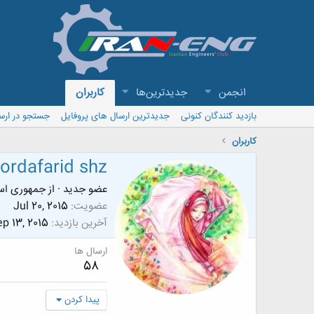
انجمن
جدیدترین‌ها
کاربران
بازدید کنندگان کنونی
جدیدترین ارسال های پروفایل
جستجو در ارس
کاربران
ordafarid shz
عضو جدید
·
از
جمهوری اسل
عضویت
Jul 20, 2015
آخرین بازدید
p 13, 2015
ارسال ها
58
پیدا کردن