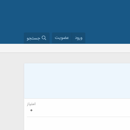
ورود
عضویت
جستجو
امتیاز
0