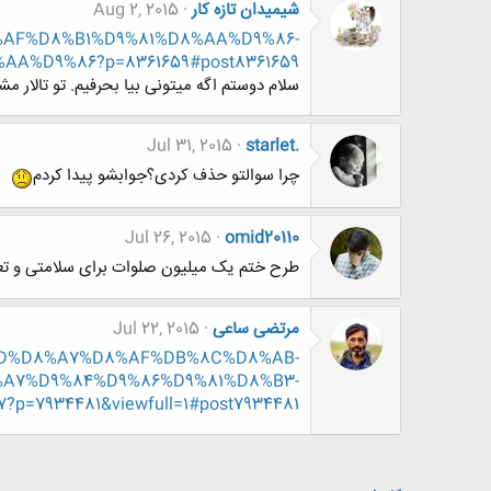
شیمیدان تازه کار
Aug 2, 2015
DA%AF%D8%B1%D9%81%D8%AA%D9%86-
%D9%86?p=8361659#post8361659
سلام دوستم اگه میتونی بیا بحرفیم. تو تالار مش
Jul 31, 2015
starlet.
چرا سوالتو حذف کردی؟جوابشو پیدا کردم
Jul 26, 2015
omid20110
طرح ختم یک میلیون صلوات برای سلامتی و تعج
مرتضی ساعی
Jul 22, 2015
%D8%AD%D8%A7%D8%AF%DB%8C%D8%AB-
A7%D9%84%D9%86%D9%81%D8%B3-
934481&viewfull=1#post7934481