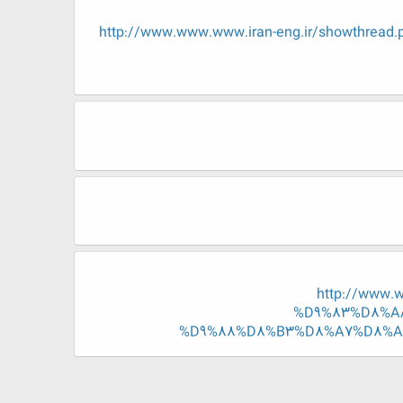
http://www.www.www.iran-eng.ir/showt
http://www
%D9%83%D8%A
%D9%88%D8%B3%D8%A7%D8%A6%