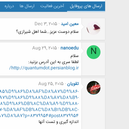
ارسال های پروفایل
آخرین فعالیت
ارسال ها
درباره
معین امید
Dec 3, 2015
سلام دوست عزیز...شما اهل شیرازی؟
Aug 29, 2015
nanoedu
N
سلام
لطفا سری به این آدرس بزنید:
http://quantumdot.persianblog.ir/
تقویان
Aug 25, 2015
D9%85%D9%86%D8%AF%D8%A7%D9%86-
A7%D9%86%D9%88%D8%A7%D8%B9-
8%D9%86%DB%8C%DA%A9-%D9%88-
7-%DA%AF%DB%8C%D8%B1%DB%8C-
%87%D8%A7?p=8379954#post8379954
اندازه گیری و تست آنها