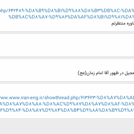
hread.php/642489-%D8%B9%D8%B1%D9%88%D8%B3%DB%8C-%
%DB%8C%D8%A7-%D9%86%DA%AF%D8%B1%D9%81%D8%AA
اوره منتظرتم
یل در ظهور آقا امام زمان(عج)
.www.www.iran-eng.ir/showthread.php/613623-%D8%A7
A%D8%A7%D8%A8-%D8%AC%D9%87%D8%A7%D8%AF-%D8%
D9%84-%D8%A7%D9%84%D8%B4%D9%8A%D8%B9%D9%87?p=7