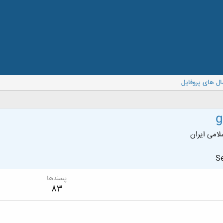
ال های پروفایل
g
امی ایران
Se
پسندها
83