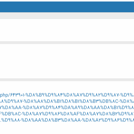
hread.php/643901-%D8%B9%D9%84%D8%A7%D9%82%D9%87-%
8%D9%87-%D8%A8%D8%B1%D8%B1%D8%B3%DB%8C-%D8%
7%D8%AA-%D8%A7%D9%84%DA%A9%D8%AA%D8%B1%D9%8
%DB%8C-%D8%A7%D9%86%D8%AF%D8%A7%D8%B2%D9%8
D9%88-%D8%AA%D8%B3%D8%AA-%D8%A2%D9%86%D9%....علاقه