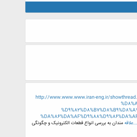
http://www.www.www.iran-eng.ir/showt
%D8%A
%D9%82%D8%B7%D8%B9%D8%A
%DA%86%DA%AF%D9%88%D9%86%DA%AF
مندان به بررسی انواع قطعات الکترونیک و چگونگی