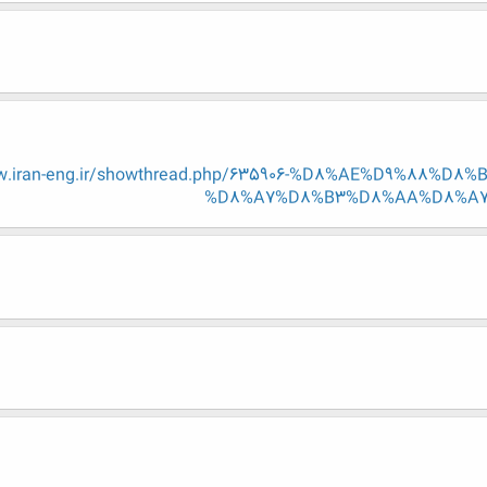
ww.iran-eng.ir/showthread.php/635906-%D8%AE%D9%88%
%D8%A7%D8%B3%D8%AA%D8%A7%D8