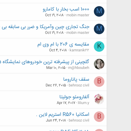
1000 اسب بخار با کامارو
M
Oct 19, 2018
mobin master
جنگ تجاری چین وآمریکا و ضرر بی سابقه بی ا
M
Oct 19, 2018
mobin master
مقایسه ی 206 با ام وی ام
K
Oct 4, 2018
kamranik22
گلچینی از پیشرفته ترین خودروهای نمایشگاه 2015 ژنو
Mar 10, 2015
m@hboubeh
سقف پاناروما
B
Dec 26, 2015
behrooz civil
آلفارومئو جولیتا
Apr 17, 2017
lilium.y
اسکانیا R560 استریم لاین .
B
Jun 24, 2018
behrooz civil