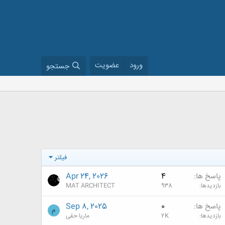
ورود
عضویت
جستجو
فیلتر
پاسخ ها
4
Apr 24, 2026
بازدیدها
938
MAT ARCHITECT
پاسخ ها
0
Sep 8, 2025
م
بازدیدها
2K
ماریا حقی