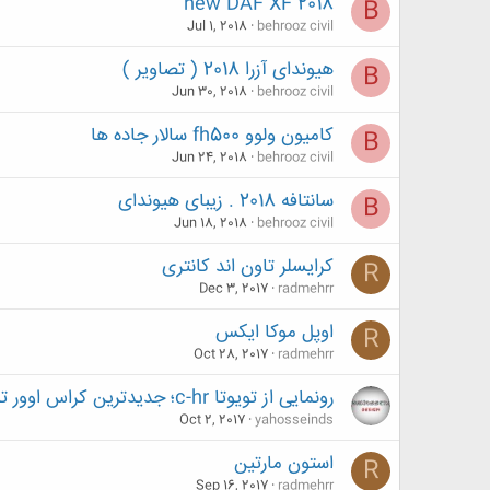
new DAF XF 2018
B
Jul 1, 2018
behrooz civil
هیوندای آزرا 2018 ( تصاویر )
B
Jun 30, 2018
behrooz civil
کامیون ولوو fh500 سالار جاده ها
B
Jun 24, 2018
behrooz civil
سانتافه 2018 . زیبای هیوندای
B
Jun 18, 2018
behrooz civil
کرایسلر تاون اند کانتری
R
Dec 3, 2017
radmehrr
اوپل موکا ایکس
R
Oct 28, 2017
radmehrr
رونمایی از تویوتا c-hr؛ جدیدترین کراس اوور تویوتا به تهران آمد
Oct 2, 2017
yahosseinds
استون مارتین
R
Sep 16, 2017
radmehrr