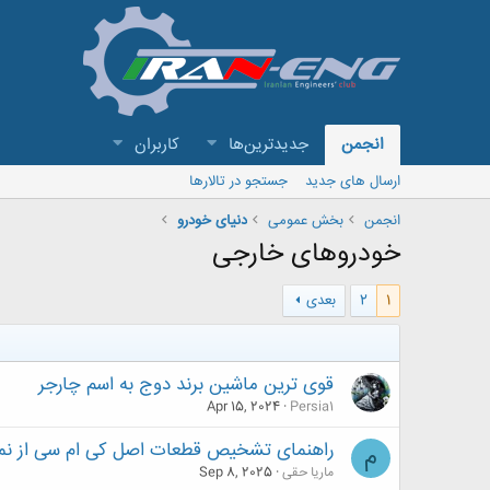
انجمن
جدیدترین‌ها
کاربران
ارسال های جدید
جستجو در تالارها
انجمن
بخش عمومی
دنیای خودرو
خودروهای خارجی
1
2
بعدی
قوی ترین ماشین برند دوج به اسم چارجر
Apr 15, 2024
Persia1
راهنمای تشخیص قطعات اصل کی ام سی از نمو
م
ماریا حقی
Sep 8, 2025