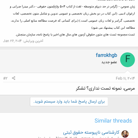
زبان عمومی – (گرامر در حد دیپلم متوسطه - لغت از کتاب 504 واژه)
متون حقوقی - دکتر میترا ضرابی و
ارغوان ادیبی. (این کتاب در دو بخش زبان تخصصی و عمومی تدوین و شامل متون تخصصی، لغات
تخصصی، گرامر و لغات زبان عمومی است.) (برای کسانی که فرصت مطالعه منابع اصلی را ندارند،
مطالعه این کتاب پیشنهاد می شود)
تست:
مجموعه تست های متون حقوقی آزمون های سال های اخیر با پاسخ نامهء سازمان سنجش.
آخرین ویرایش:
Jan 26, 2014
farrokhgb
F
عضو جدید
#2
Feb 11, 2014
مرسی، نمونه تست نداری؟ تشکر
برای ارسال پاسخ شما باید وارد سیستم شوید.
Similar threads
کارشناسی ناپیوسته حقوق ثبتی