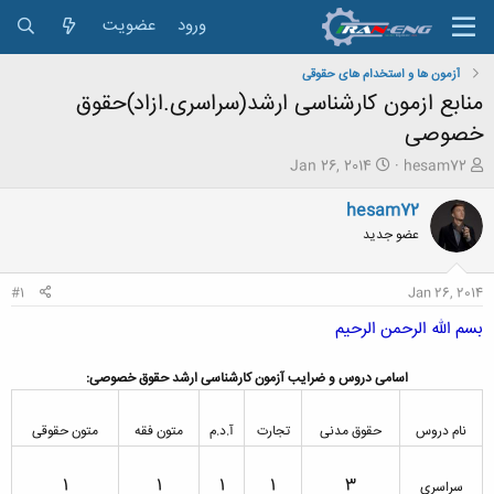
ورود
عضویت
آزمون ها و استخدام های حقوقی
منابع ازمون کارشناسی ارشد(سراسری.ازاد)حقوق
خصوصی
ش
ت
Jan 26, 2014
hesam72
ر
ا
و
ر
hesam72
ع
ی
عضو جدید
ک
خ
ن
ش
ن
ر
#1
Jan 26, 2014
د
و
ه
ع
بسم الله الرحمن الرحیم
م
و
اسامی دروس و ضرایب آزمون کارشناسی ارشد حقوق خصوصی:
ض
و
ع
نام دروس
حقوق مدنی
تجارت
آ.د.م
متون فقه
متون حقوقی
1​
1​
1​
1​
3​
سراسری