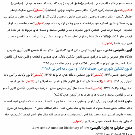
محمد حسین قائم مقام فراهانی. (سراسری)
حقوق تجارت (دوره کامل) - دکتر محمود عرفانی. (سراسری)
(تکمیلی)
حقوق تجارت (دوره کامل) - دکتر حسن ستوده تهرانی. (مشترک)
(تکمیلی)
قانون تجارت درنظم
حقوقی کنونی – دکتر محمد دمرچیلی، دکتر علی حاتمی، محسن قرائی.(شامل قانون تجارت، نظریات مشورتی،
رویهء قضائی، قانون تصفیه امور ورشکسته، قانون چک و آراء وحدت رویه)
(تکمیلی)
تست:
ساده ساز حقوق
تجارت – فرشید فرحناکیان. (شامل قانون تجارت و سایر قوانین مرتبط و تست های مربوط به هر ماده در
آزمون های گذشته)
745 و 600 سئوال حقوق تجارت – دکتر یوسف پاشایی. (این تست ها تألیفی و بسیار
قوی می باشند)
(تکمیلی)
آیین دادرسی مدنی؛
قانون آیین دادرسی مدنی (دوره 3جلدی) - دکتر عبدالله شمس.
قانون آیین دادرسی
دادگاه های عمومی و انقلاب در امور مدنی.
قانون تشکیل دادگاه های عمومی و انقلاب و آئین نامه آن. (قانون
احیا دادسرا)
قانون اجرای احکام مدنی 1356.
قانون دیوان عدالت اداری 1385.
قانون تشکیل شورای حل اختلاف 1387 و آئین نامه اجرائی 1388.
قانون امور حسبی 1319.
(تکمیلی)
قانون تشکیل دادگاه های خانواده 1376.
(تکمیلی)
قانون وکالت و آئین نامه
اجرائی آن 1315.
(تکمیلی)
لایحه قانونی استقلال کانون وکلا و آئین نامه اجرائی آن.
(تکمیلی)
قانون کیفیت
اخذ پروانه وکالت 1376.
(تکمیلی)
تست:
ساده ساز آیین دادرسی مدنی – فرشید فرحناکیان. (شامل قانون آ.د.م
و سایر قوانین مرتبط و تست های هر ماده در آزمون های گذشته)
متون فقه؛
(در این درس یکی از این دو منبع به انتخاب دانشجو مطالعه گردد)
1- مباحث حقوقی شرح لمعه –
دکتر اسدالله لطفی.
تست:
سئوالات طبقه بندی شده متون فقه – دکتر اسدالله لطفی.
2- تحریرالروضه فی شرح
لمعه – علیرضا امینی، سید محمد رضا آیتی.
تست:
تست های متون فقه سال های اخیر آزمون ارشد.
متون فقه
نموداری به همراه تست - مهدی صیادی.
(تکمیلی)
متون حقوقی به زبان انگلیسی؛
Law texts.
A concise Dictionary of law.
GCSE Law.
Oxford Of Law.