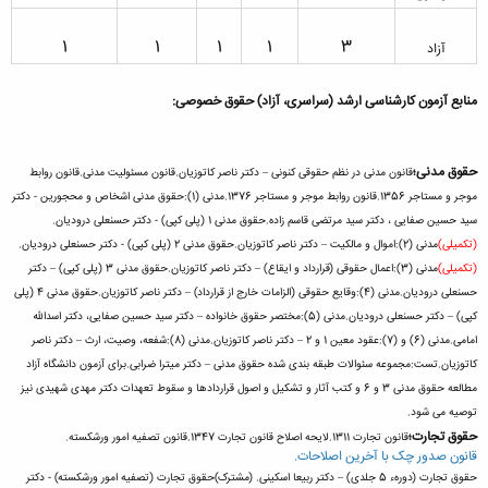
1​
1​
1​
1​
3​
آزاد
منابع آزمون کارشناسی ارشد (سراسری، آزاد) حقوق خصوصی:
حقوق مدنی؛
قانون مدنی در نظم حقوقی کنونی – دکتر ناصر کاتوزیان.
قانون مسئولیت مدنی.
قانون روابط
موجر و مستاجر 1356.
قانون روابط موجر و مستاجر 1376.
مدنی (1):
حقوق مدنی اشخاص و محجورین - دکتر
سید حسین صفایی ، دکتر سید مرتضی قاسم زاده.
حقوق مدنی 1 (پلی کپی) - دکتر حسنعلی درودیان.
(تکمیلی)
مدنی (2):
اموال و مالکیت – دکتر ناصر کاتوزیان.
حقوق مدنی 2 (پلی کپی) - دکتر حسنعلی درودیان.
(تکمیلی)
مدنی (3):
اعمال حقوقی (قرارداد و ایقاع) – دکتر ناصر کاتوزیان.
حقوق مدنی 3 (پلی کپی) – دکتر
حسنعلی درودیان.
مدنی (4):
وقایع حقوقی (الزامات خارج از قرارداد) – دکتر ناصر کاتوزیان.
حقوق مدنی 4 (پلی
کپی) – دکتر حسنعلی درودیان.
مدنی (5):
مختصر حقوق خانواده – دکتر سید حسین صفایی، دکتر اسدالله
امامی.
مدنی (6) و (7):
عقود معین 1 و 2 – دکتر ناصر کاتوزیان.
مدنی (8):
شفعه، وصیت، ارث – دکتر ناصر
کاتوزیان.
تست:
مجموعه سئوالات طبقه بندی شده حقوق مدنی – دکتر میترا ضرابی.
برای آزمون دانشگاه آزاد
مطالعه حقوق مدنی 3 و 6 و کتب آثار و تشکیل و اصول قراردادها و سقوط تعهدات دکتر مهدی شهیدی نیز
توصیه می شود.
حقوق تجارت؛
قانون تجارت 1311.
لایحه اصلاح قانون تجارت 1347.
قانون تصفیه امور ورشکسته.
قانون صدور چک با آخرین اصلاحات.
حقوق تجارت (دورهء 5 جلدی) – دکتر ربیعا اسکینی. (مشترک)
حقوق تجارت (تصفیه امور ورشکسته) - دکتر