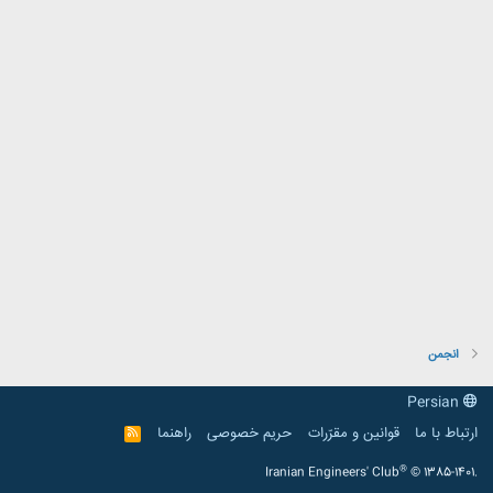
انجمن
Persian
ارتباط با ما
قوانین و مقرّرات
حریم خصوصی
راهنما
R
S
S
®
Iranian Engineers' Club
© 1385-1401.