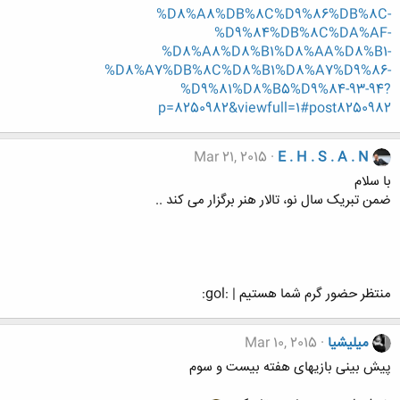
%D8%A8%DB%8C%D9%86%DB%8C-
%D9%84%DB%8C%DA%AF-
%D8%A8%D8%B1%D8%AA%D8%B1-
%D8%A7%DB%8C%D8%B1%D8%A7%D9%86-
%D9%81%D8%B5%D9%84-93-94?
p=8250982&viewfull=1#post8250982
Mar 21, 2015
E . H . S . A . N
با سلام
ضمن تبریک سال نو، تالار هنر برگزار می کند ..
منتظر حضور گرم شما هستیم | :gol:
میلیشیا
Mar 10, 2015
پیش بینی بازیهای هفته بیست و سوم