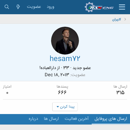
ورود
عضویت
کاربران
hesam72
عضو جدید
·
33
·
از
دارالعباده!
عضویت
Dec 18, 2013
ارسال ها
پسندها
امتیاز
0
666
315
پیدا کردن
ارسال های پروفایل
آخرین فعالیت
ارسال ها
درباره