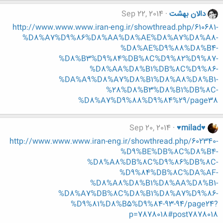
دالان بهشت
Sep 22, 2014
http://www.www.www.iran-eng.ir/showthread.php/610681-
%D8%A7%D9%86%D8%AA%D8%AE%D8%A7%D8%A8-
%D8%AE%D9%88%D8%B4-
%D8%B3%D9%84%DB%8C%D9%82%D9%87-
%D8%AA%D8%B1%DB%8C%D9%86-
%DA%A9%D8%A7%D8%B1%D8%A8%D8%B1-
%28%D8%B3%D8%B1%DB%8C-
%D8%A7%D9%88%D9%84%29/page38
Sep 20, 2014
♥milad♥
http://www.www.www.iran-eng.ir/showthread.php/602340-
%D9%BE%DB%8C%D8%B4-
%D8%A8%DB%8C%D9%86%DB%8C-
%D9%84%DB%8C%DA%AF-
%D8%A8%D8%B1%D8%AA%D8%B1-
%D8%A7%DB%8C%D8%B1%D8%A7%D9%86-
%D9%81%D8%B5%D9%84-93-94/page24?
p=7878018#post7878018