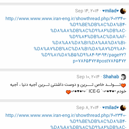
Sep 14, 2014
♥milad♥
http://www.www.www.iran-eng.ir/showthread.php/602340-
%D9%BE%DB%8C%D8%B4-
%D8%A8%DB%8C%D9%86%DB%8C-
%D9%84%DB%8C%DA%AF-
%D8%A8%D8%B1%D8%AA%D8%B1-
%D8%A7%DB%8C%D8%B1%D8%A7%D9%86-
%D9%81%D8%B5%D9%84-93-94/page22?
p=7865472#post7865472
Sep 10, 2014
Shahab
تـــولــد خاص تـــرین و دوست داشتنی تــرین آجیه دنیا ، آجیه
خودم •●♥●•٠·˙ ICE-G ˙·٠•●♥●•٠
Sep 8, 2014
♥milad♥
http://www.www.www.iran-eng.ir/showthread.php/602340-
%D9%BE%DB%8C%D8%B4-
%D8%A8%DB%8C%D9%86%DB%8C-