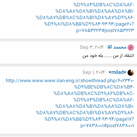
%D9%84%DB%8C%DA%AF-
%D8%A8%D8%B1%D8%AA%D8%B1-
%D8%A7%DB%8C%D8%B1%D8%A7%D9%86-
%D9%81%D8%B5%D9%84-93-94/page20?
p=7853223#post7853223
محممد آقا
Sep 3, 2014
م
انتقاد از من .......بله خود من
Sep 1, 2014
♥milad♥
http://www.www.www.iran-eng.ir/showthread.php/602340-
%D9%BE%DB%8C%D8%B4-
%D8%A8%DB%8C%D9%86%DB%8C-
%D9%84%DB%8C%DA%AF-
%D8%A8%D8%B1%D8%AA%D8%B1-
%D8%A7%DB%8C%D8%B1%D8%A7%D9%86-
%D9%81%D8%B5%D9%84-93-94/page17?
p=7838001#post7838001