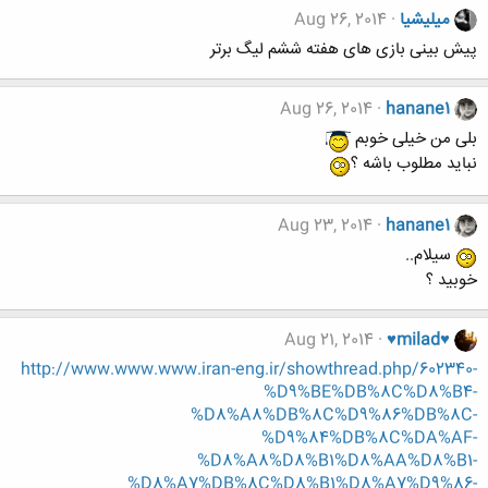
میلیشیا
Aug 26, 2014
پیش بینی بازی های هفته ششم لیگ برتر
Aug 26, 2014
hanane1
بلی من خیلی خوبم
نباید مطلوب باشه ؟
Aug 23, 2014
hanane1
سیلام..
خوبید ؟
Aug 21, 2014
♥milad♥
http://www.www.www.iran-eng.ir/showthread.php/602340-
%D9%BE%DB%8C%D8%B4-
%D8%A8%DB%8C%D9%86%DB%8C-
%D9%84%DB%8C%DA%AF-
%D8%A8%D8%B1%D8%AA%D8%B1-
%D8%A7%DB%8C%D8%B1%D8%A7%D9%86-