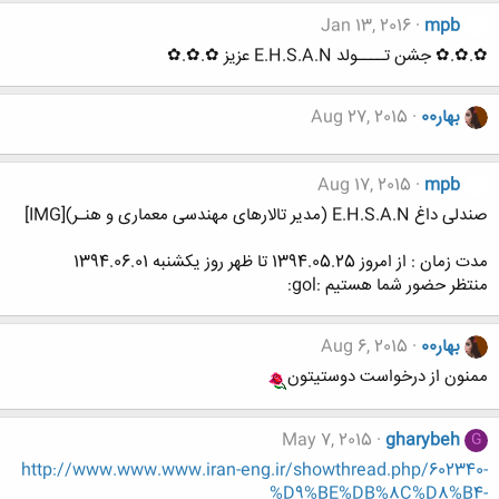
Jan 13, 2016
mpb
✿.✿.✿ جشن تــــولد E.H.S.A.N عزیز ✿.✿.✿
بهار00
Aug 27, 2015
Aug 17, 2015
mpb
صندلی داغ E.H.S.A.N (مدیر تالارهای مهندسی معماری و هنـر)[IMG]
مدت زمان : از امروز 1394.05.25 تا ظهر روز یکشنبه 1394.06.01
منتظر حضور شما هستیم :gol:
بهار00
Aug 6, 2015
ممنون از درخواست دوستیتون
May 7, 2015
gharybeh
G
http://www.www.www.iran-eng.ir/showthread.php/602340-
%D9%BE%DB%8C%D8%B4-