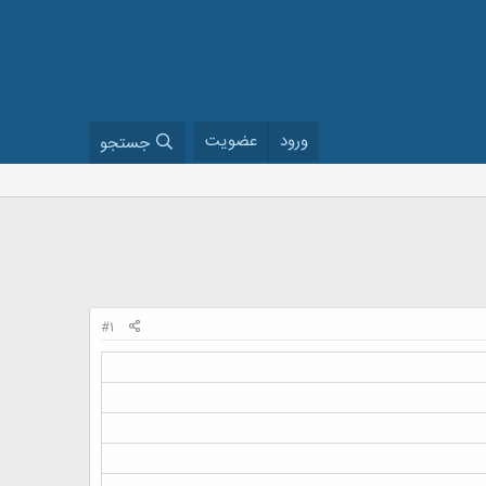
ورود
عضویت
جستجو
#1