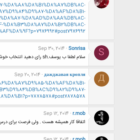
D8%A7-%D8%A8%D8%B1%D8%A7%DB%8C-
7%D9%84%D9%87-%D8%AF%D8%B1-
C%D8%A7-%D8%AD%D8%AA%DB%8C-
F-%D8%B3%D8%A7%D8%B2%DB%8C-
F%D8%9F?p=7976992#post7976992
Sep 30, 2014
Sonrisa
S
سلام لطفا ب یوسف.sh رای دهید انتخاب خوش سلیقه ترین کاربر (سری سوم)
Sep 20, 2014
дажджавая кропля
Д
D9%86%D8%A7%D9%85-%D8%AF%D8%B1-
B3%D9%84%DB%8C%D9%82%D9%87-
%D8%B1?p=7878578#post7878578
Sep 12, 2014
r.mob
اتفاقا کار همیشه هست . ولی فرصت برای درس کمه. من متولد 70 هستم 
Sep 12, 2014
r.mob