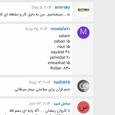
Sep 5, 2014
amir-sky
نه....نمیشناسم...من به دلیل کار و مشغله ای که 
Aug 25, 2014
mostafa70
M
salam
zaban 15
riazi 15
sayalat 48
jamedat 20
erteashat 15
Rotbe: 830
Aug 13, 2014
hadi1525
ختم قرآن برای سلامتی بیمار سرطانی
ساحل امید
Jun 23, 2014
س
با کاروان رمضان .... اگه پایه ای بسم الله