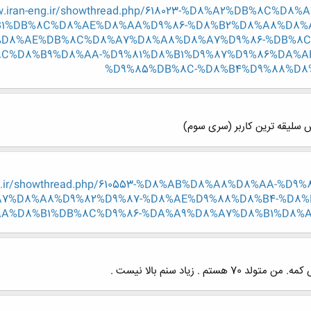
w.iran-eng.ir/showthread.php/618023-%D8%A2%DB%8C%
1%DB%8C%D8%AE%D8%AA%D9%86-%D8%B2%D8%A8%D8%A
%D8%AE%DB%8C%D8%A7%D8%A8%D8%A7%D9%86-%DB%8
C%D8%B9%D8%AA-%D9%81%D8%B1%D9%87%D9%86%DA%A
%D9%85%DB%8C-%D8%B4%D9%88%D8%A
eng.ir/showthread.php/610553-%D8%AB%D8%A8%D8%AA-%
7%D8%A8%D9%82%D9%87-%D8%AE%D9%88%D8%B4-%D8%
A%D8%B1%DB%8C%D9%86-%DA%A9%D8%A7%D8%B1%D8%A8
. زیاد سنم بالا نیست .