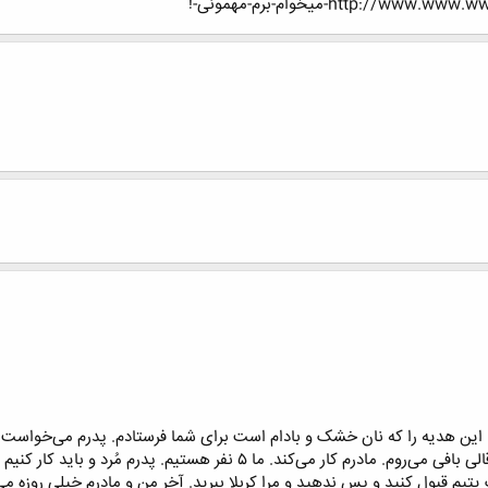
http:-میخوام-برم-مهمونی-!
. این هدیه را که نان خشک و بادام است برای شما فرستادم. پدرم می‌خواست ج
 یتیم قبول کنید و پس ندهید و مرا کربلا ببرید. آخر من و مادرم خیلی روزه م