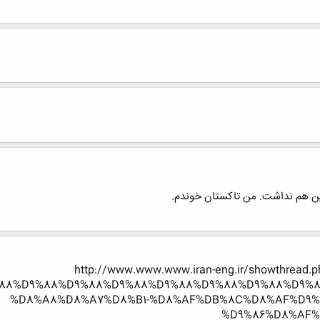
ین هم نداشت. من تاکستان خوندم.
http://www.www.www.iran-eng.ir/showthrea
88%D9%88%D9%88%D9%88%D9%88%D9%88%D9%88%D9%8
%D8%A8%D8%A7%D8%B1-%D8%AF%DB%8C%D8%AF%D9%8
%D9%86%D8%AF%