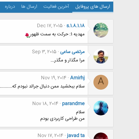
ارسال های پروفایل
آخرین فعالیت
ارسال ها
درباره
Dec 17, 2015
s.1.8.1.18
مهدیه 1: حرکت به سمت ظهور
مرتضی ساعی
Sep 3, 2015
مرا مگذار و مگذر...
Nov 19, 2014
Amirhj
A
سلام ببخشید ممن دنبال جرالد نبودم که..............
Nov 18, 2014
parandme
سلام
من طراحی کاربردی بودم
Nov 17, 2014
javad ta