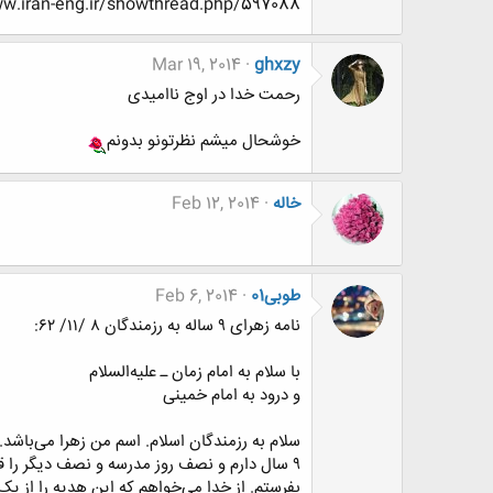
//www.www.www.iran-eng.ir/showthread.php/597088
Mar 19, 2014
ghxzy
رحمت خدا در اوج ناامیدی
خوشحال میشم نظرتونو بدونم
خاله
Feb 12, 2014
طوبی01
Feb 6, 2014
نامه زهرای ۹ ساله به رزمندگان‌ ۸ /۱۱/ ۶۲:
با سلام به امام زمان ـ علیه‌‌السلام
و درود به امام خمینی
سلام به رزمندگان اسلام. اسم من زهرا می‌باشد
بفرستم. از خدا می‌خواهم که این هدیه را از یک