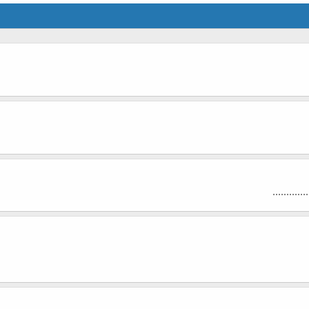
.........