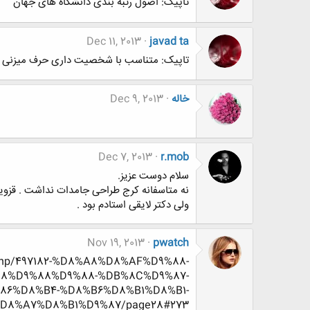
تاپیک: اصول رتبه بندی دانشگاه های جهان
Dec 11, 2013
javad ta
تاپیک: متناسب با شخصیت داری حرف میزنی
خاله
Dec 9, 2013
Dec 7, 2013
r.mob
سلام دوست عزیز.
نه متاسفانه کرج طراحی جامدات نداشت . قزو
ولی دکتر لایقی استادم بود .
Nov 19, 2013
pwatch
d.php/497182-%D8%A8%D8%AF%D9%88-
8%D9%88%D9%88-%DB%8C%D9%87-
6%D8%B4-%D8%B6%D8%B1%D8%B1-
D8%A7%D8%B1%D9%87/page28#273