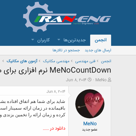
انجمن
جدیدترین‌ها
کاربران
ارسال های جدید
جستجو در تالارها
انجمن
فنی مهندسی
مهندسی مکانیک
آزمون های مکانیک
MeNoCountDown نرم افزاری برای محاسبه زمان ارائه شما
ش
ت
Jun 8, 2014
MeNo
ر
ا
و
ر
Jun 8, 2014
ع
ی
ک
خ
ن
ش
باقیمانده در زمان ارائه سمینار ا
ن
ر
کرده و زمان ارائه را تخمین بزندی
د
و
MeNo
ه
ع
دانلود در .....
م
عضو جدید
و