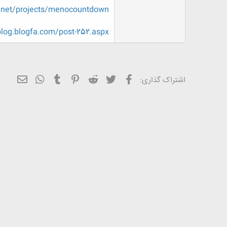
ض
e.net/projects/menocountdown/
و
ع
log.blogfa.com/post-252.aspx
فیسبوک
تویتر
Reddit
Pinterest
Tumblr
ایمیل
WhatsApp
اشتراک گذاری: