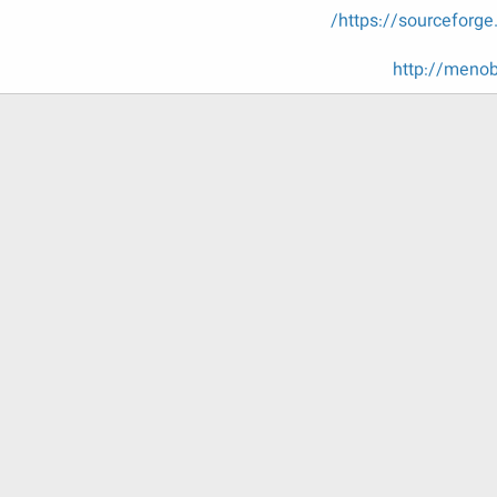
https://sourceforg
http://menob